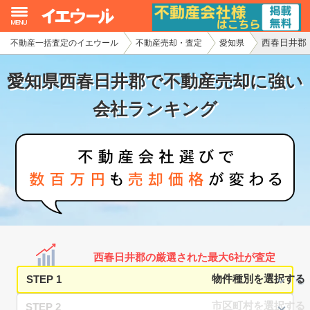
西春日井郡
不動産一括査定のイエウール
不動産売却・査定
愛知県
イエウール加盟希望の不動産会社様
愛知県西春日井郡で不動産売却に強い
初めての方へ
会社ランキング
不動産売却の流れ
不動産の売却・一括査定
家査定シミュレーター
お問い合わせ
西春日井郡の厳選された最大6社が査定
STEP 1
STEP 2