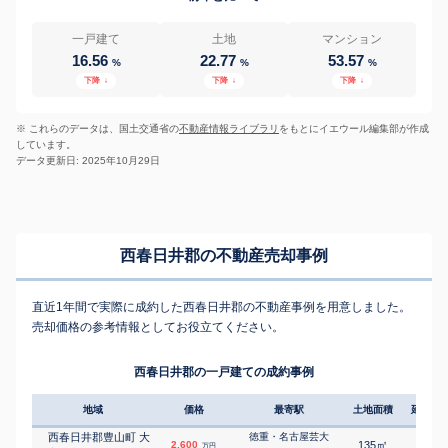
一戸建て
土地
マンション
16.56
22.77
53.57
%
%
%
下降
↓
下降
↓
下降
↓
※ これらのデータは、国土交通省の
不動産情報ライブラリ
をもとにイエウール編集部が作成
しています。
データ更新日: 2025年10月29日
西春日井郡の不動産売却事例
直近1年間で実際に成約した西春日井郡の不動産事例を用意しました。
売却価格の参考情報としてお役立てください。
西春日井郡の一戸建ての成約事例
地域
価格
最寄駅
土地面積
延床面
西春日井郡豊山町 大
徳重・名古屋芸大
㎡
㎡
2,600
135
100
万円