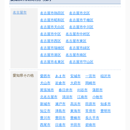
名古屋市
名古屋市熱田区
名古屋市北区
名古屋市昭和区
名古屋市千種区
名古屋市天白区
名古屋市中川区
名古屋市中区
名古屋市中村区
名古屋市西区
名古屋市東区
名古屋市瑞穂区
名古屋市緑区
名古屋市港区
名古屋市南区
名古屋市名東区
名古屋市守山区
愛知県その他
愛西市
あま市
安城市
一宮市
稲沢市
犬山市
岩倉市
大府市
岡崎市
尾張旭市
春日井市
刈谷市
蒲郡市
北名古屋市
清須市
江南市
小牧市
新城市
瀬戸市
高浜市
田原市
知多市
知立市
津島市
東海市
常滑市
豊明市
豊川市
豊田市
豊橋市
長久手市
西尾市
日進市
半田市
碧南市