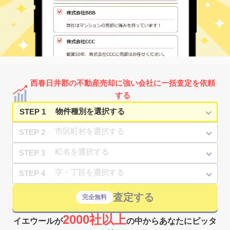
西春日井郡の不動産売却に強い会社に一括査定を依頼
する
STEP 1
STEP 2
STEP 3
STEP 4
査定する
完全無料
2000社以上
イエウールが
の中からあなたにピッタ