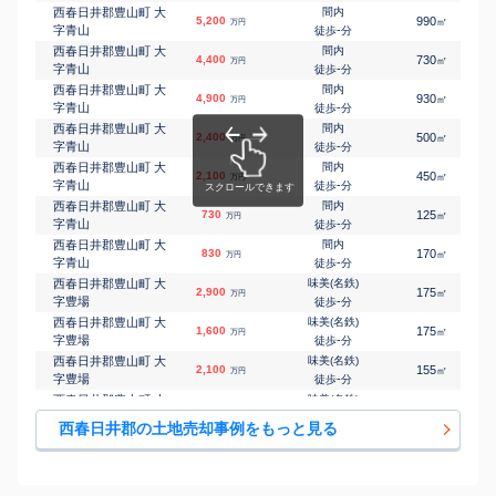
西春日井郡豊山町 大
間内
5,200
990
㎡
万円
字青山
-
徒歩
分
西春日井郡豊山町 大
間内
4,400
730
㎡
万円
字青山
-
徒歩
分
西春日井郡豊山町 大
間内
4,900
930
㎡
万円
字青山
-
徒歩
分
西春日井郡豊山町 大
間内
2,400
500
㎡
万円
字青山
-
徒歩
分
西春日井郡豊山町 大
間内
2,100
450
㎡
万円
字青山
-
徒歩
分
西春日井郡豊山町 大
間内
730
125
㎡
万円
字青山
-
徒歩
分
西春日井郡豊山町 大
間内
830
170
㎡
万円
字青山
-
徒歩
分
西春日井郡豊山町 大
味美(名鉄)
2,900
175
㎡
万円
字豊場
-
徒歩
分
西春日井郡豊山町 大
味美(名鉄)
1,600
175
㎡
万円
字豊場
-
徒歩
分
西春日井郡豊山町 大
味美(名鉄)
2,100
155
㎡
万円
字豊場
-
徒歩
分
西春日井郡豊山町 大
味美(名鉄)
7,300
800
㎡
万円
字豊場
23
徒歩
分
西春日井郡の土地売却事例をもっと見る
西春日井郡豊山町 大
西春
2,900
580
㎡
万円
字豊場
-
徒歩
分