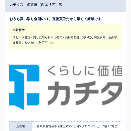
カチタス 名古屋（西エリア）店
おうち買い取り全国No.1。直接買取だから早くて簡単です。
会社特徴
スピード査定 / 周りに知られずに売却 / 高齢者歓迎 / 買い取り制度あり / 住み替
え相談 / 古い物件も対応可
他...
所在地
愛知県名古屋市名東区本郷3丁目5 グロウバルビル2階 2C号室