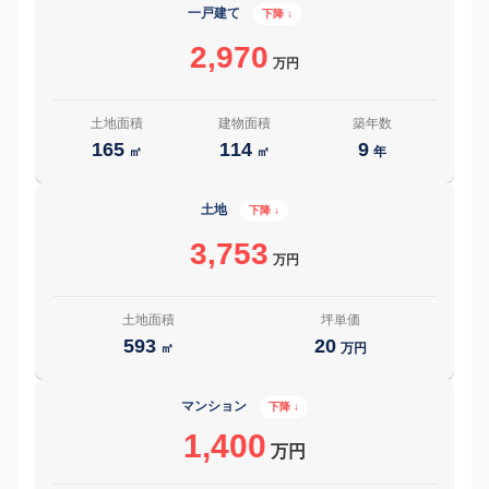
一戸建て
下降 ↓
2,970
万円
土地面積
建物面積
築年数
165
114
9
㎡
㎡
年
土地
下降 ↓
3,753
万円
土地面積
坪単価
593
20
㎡
万円
マンション
下降 ↓
1,400
万円