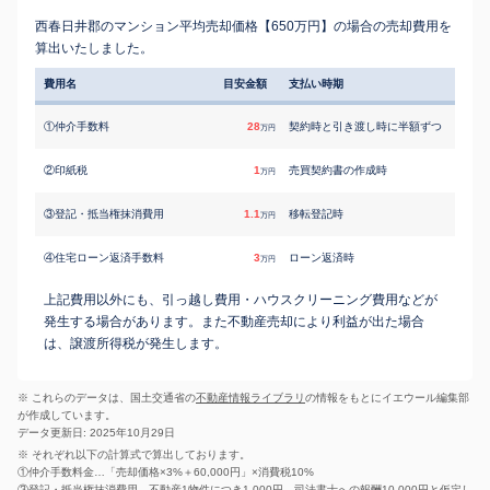
西春日井郡のマンション平均売却価格【650万円】の場合の売却費用を
算出いたしました。
費用名
目安金額
支払い時期
①仲介手数料
28
契約時と引き渡し時に半額ずつ
万円
②印紙税
1
売買契約書の作成時
万円
③登記・抵当権抹消費用
1.1
移転登記時
万円
④住宅ローン返済手数料
3
ローン返済時
万円
上記費用以外にも、引っ越し費用・ハウスクリーニング費用などが
発生する場合があります。また不動産売却により利益が出た場合
は、譲渡所得税が発生します。
※ これらのデータは、国土交通省の
不動産情報ライブラリ
の情報をもとにイエウール編集部
が作成しています。
データ更新日: 2025年10月29日
※ それぞれ以下の計算式で算出しております。
①仲介手数料金…「売却価格×3%＋60,000円」×消費税10%
③登記・抵当権抹消費用…不動産1物件につき1,000円、司法書士への報酬10,000円と仮定し