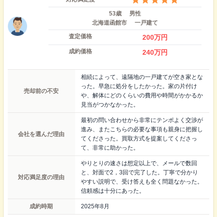
53歳
男性
北海道函館市
一戸建て
査定価格
200
万円
成約価格
240
万円
相続によって、遠隔地の一戸建てが空き家とな
った。早急に処分をしたかった。家の片付け
売却前の不安
や、解体にどのくらいの費用や時間がかかるか
見当がつかなかった。
最初の問い合わせから非常にテンポよく交渉が
進み、またこちらの必要な事項も親身に把握し
会社を選んだ理由
てくださった。買取方式を提案してくださっ
て、非常に助かった。
やりとりの速さは想定以上で、メールで数回
と、対面で2，3回で完了した。丁寧で分かり
対応満足度の理由
やすい説明で、受け答えも全く問題なかった。
信頼感は十分にあった。
成約時期
2025年8月