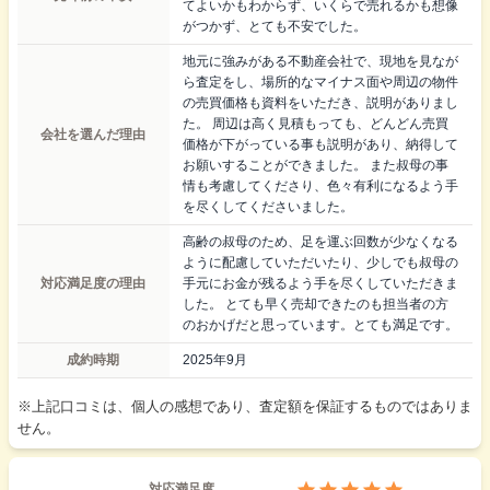
てよいかもわからず、いくらで売れるかも想像
がつかず、とても不安でした。
地元に強みがある不動産会社で、現地を見なが
ら査定をし、場所的なマイナス面や周辺の物件
の売買価格も資料をいただき、説明がありまし
た。 周辺は高く見積もっても、どんどん売買
会社を選んだ理由
価格が下がっている事も説明があり、納得して
お願いすることができました。 また叔母の事
情も考慮してくださり、色々有利になるよう手
を尽くしてくださいました。
高齢の叔母のため、足を運ぶ回数が少なくなる
ように配慮していただいたり、少しでも叔母の
対応満足度の理由
手元にお金が残るよう手を尽くしていただきま
した。 とても早く売却できたのも担当者の方
のおかげだと思っています。とても満足です。
成約時期
2025年9月
※上記口コミは、個人の感想であり、査定額を保証するものではありま
せん。
対応満足度