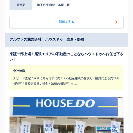
最寄駅
地下鉄東山線「本郷」駅
詳細を見る
アルファス株式会社 ハウスドゥ 岩倉・師勝
東証一部上場！尾張エリアの不動産のことならハウスドゥへお任せ下さ
い！
会社特徴
スピード査定 / 周りに知られずに売却 / 不動産相続の相談可 / 離婚による売却の
相談可 / 高齢者歓迎 / 税金・法律の相談可
他...