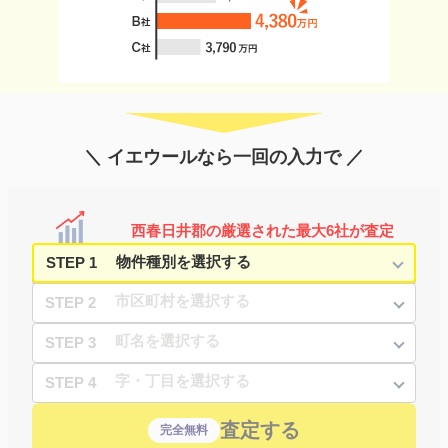
＼ イエウールなら一回の入力で ／
西春日井郡の厳選された最大6社が査定
STEP 1
STEP 2
STEP 3
STEP 4
査定する
完全無料