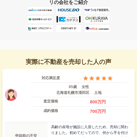
リの会社をご紹介
実際に不動産を売却した人の声
対応満足度
65歳
女性
北海道札幌市清田区
土地
査定価格
800
万円
成約価格
700
万円
高齢の叔母が施設に入居したため、売却に関わ
りました。初めてだってので、何から手を付け
売却前の不安