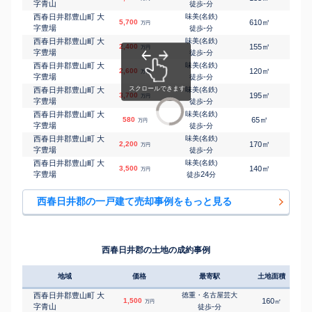
字青山
-
徒歩
分
西春日井郡豊山町 大
味美(名鉄)
㎡
㎡
5,700
610
240
万円
字豊場
-
徒歩
分
西春日井郡豊山町 大
味美(名鉄)
㎡
㎡
2,400
155
210
万円
字豊場
-
徒歩
分
西春日井郡豊山町 大
味美(名鉄)
㎡
㎡
2,600
120
95
万円
字豊場
-
徒歩
分
西春日井郡豊山町 大
味美(名鉄)
㎡
㎡
3,700
195
140
万円
字豊場
-
徒歩
分
西春日井郡豊山町 大
味美(名鉄)
㎡
㎡
580
65
40
万円
字豊場
-
徒歩
分
西春日井郡豊山町 大
味美(名鉄)
㎡
㎡
2,200
170
100
万円
字豊場
-
徒歩
分
西春日井郡豊山町 大
味美(名鉄)
㎡
㎡
3,500
140
105
万円
字豊場
24
徒歩
分
西春日井郡の一戸建て売却事例をもっと見る
西春日井郡の土地の成約事例
地域
価格
最寄駅
土地面積
西春日井郡豊山町 大
徳重・名古屋芸大
1,500
160
㎡
万円
字青山
-
徒歩
分