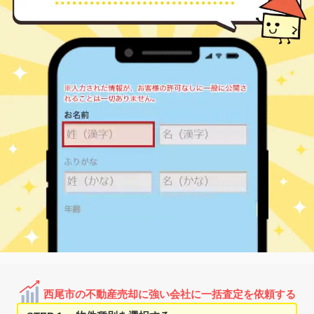
上横須賀
吉良町上横須賀
1,000
200
㎡
万円
4
徒歩
分
上横須賀
吉良町上横須賀
1,500
770
㎡
万円
5
徒歩
分
上横須賀
吉良町上横須賀
1,800
300
㎡
万円
5
徒歩
分
西尾市の不動産売却に強い会社に一括査定を依頼する