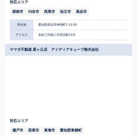
対応エリア
碧南市
刈谷市
西尾市
知立市
高浜市
所在地
愛知県高浜市神明町7-13-39
アクセス
名鉄三河線三河高浜駅15分
ヤマダ不動産 星ヶ丘店 アイディアキューブ株式会社
対応エリア
瀬戸市
西尾市
東海市
愛知郡東郷町