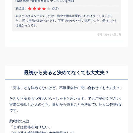
56歳 男性 / 愛知県西尾市 マンションを売却
満足度：
(3.7)
やりとりはスムーズでしたが、途中で担当が変わったのはびっくりしまし
た。 同じ担当がよかったです。丁寧でわかりやすい説明でした。受けこたえ
は良かったです。
引用：おうちの語り部
最初から売ると決めてなくても
大丈夫？
「売ることを決めてないけど、不動産会社に問い合わせても大丈夫？」
そんな不安をもつ方もいらっしゃると思います。でもご安心ください。
実際に売却した人のうち、最初から売ることを決めていた人は4割程度
です。
約6割の人は
「まずは価格を知りたい」
「住み替え検討開始時に参考情報として」