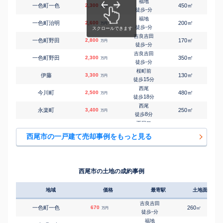
福地
㎡
㎡
一色町一色
2,300
450
165
万円
-
徒歩
分
福地
㎡
㎡
一色町治明
2,600
200
85
万円
-
徒歩
分
吉良吉田
㎡
㎡
一色町野田
2,800
170
95
万円
-
徒歩
分
吉良吉田
㎡
㎡
一色町野田
2,300
350
180
万円
-
徒歩
分
桜町前
㎡
㎡
伊藤
3,300
130
95
万円
15
徒歩
分
西尾
㎡
㎡
今川町
2,500
480
150
万円
18
徒歩
分
西尾
㎡
㎡
永楽町
3,400
250
150
万円
8
徒歩
分
西尾口
㎡
㎡
大給町
2,700
100
135
万円
11
徒歩
分
西尾市の一戸建て売却事例をもっと見る
福地
㎡
㎡
上道目記町
1,900
125
100
万円
14
徒歩
分
福地
㎡
㎡
上矢田町
3,400
170
100
万円
25
徒歩
分
西尾市の土地の成約事例
吉良吉田
㎡
㎡
吉良町饗庭
530
310
-
万円
13
徒歩
分
地域
価格
最寄駅
土地面積
吉良吉田
㎡
㎡
吉良町饗庭
1,800
160
100
万円
19
徒歩
分
吉良吉田
一色町一色
670
260
㎡
万円
吉良吉田
-
徒歩
分
㎡
㎡
吉良町荻原
2,400
290
90
万円
29
徒歩
分
福地