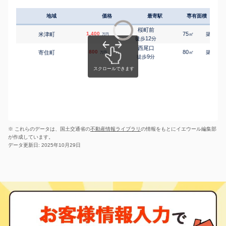
西尾
今川町
6,900
1100
㎡
万円
14
徒歩
分
地域
価格
最寄駅
専有面積
築年
西尾
今川町
7,000
990
㎡
万円
16
徒歩
分
桜町前
1,400
75
34
米津町
㎡
築
年
万円
西尾
12
徒歩
分
今川町
1,600
135
㎡
万円
19
徒歩
分
西尾口
800
80
35
寄住町
㎡
築
年
万円
西尾
9
徒歩
分
今川町
530
130
㎡
万円
28
徒歩
分
福地
小栗町
120
770
㎡
万円
-
徒歩
分
西尾口
小島町
1,500
200
㎡
万円
-
徒歩
分
西尾口
神下町
640
95
㎡
万円
8
徒歩
分
西尾口
※ これらのデータは、国土交通省の
上羽角町
不動産情報ライブラリ
55
の情報をもとにイエウール編集部
760
㎡
万円
-
徒歩
分
が作成しています。
福地
データ更新日: 2025年10月29日
上矢田町
1,900
460
㎡
万円
-
徒歩
分
福地
上矢田町
370
260
㎡
万円
23
徒歩
分
吉良吉田
吉良町大島
300
185
㎡
万円
29
徒歩
分
上横須賀
吉良町岡山
1,600
480
㎡
万円
19
徒歩
分
上横須賀
吉良町上横須賀
1,400
210
㎡
万円
2
徒歩
分