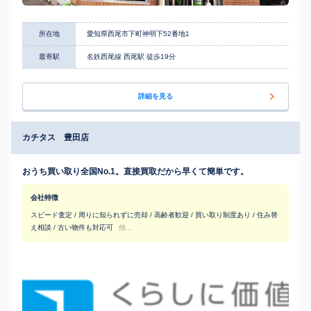
所在地
愛知県西尾市下町神明下52番地1
最寄駅
名鉄西尾線 西尾駅 徒歩19分
詳細を見る
カチタス 豊田店
おうち買い取り全国No.1。直接買取だから早くて簡単です。
会社特徴
スピード査定 / 周りに知られずに売却 / 高齢者歓迎 / 買い取り制度あり / 住み替
え相談 / 古い物件も対応可
他...