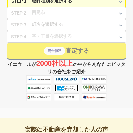
STEP 1
STEP 2
STEP 3
STEP 4
査定する
完全無料
2000社以上
イエウールが
の中からあなたにピッタ
リの会社をご紹介
実際に不動産を売却した人の声