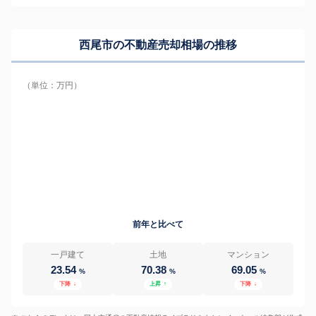
西尾市の
不動産売却相場の推移
（単位：万円）
前年と比べて
一戸建て
土地
マンション
23.54
70.38
69.05
%
%
%
下降
↓
上昇
↑
下降
↓