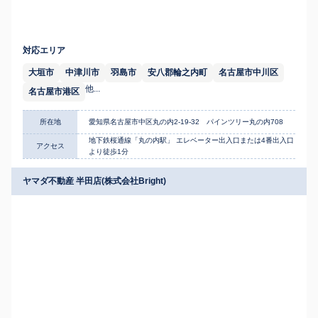
対応エリア
大垣市
中津川市
羽島市
安八郡輪之内町
名古屋市中川区
他...
名古屋市港区
所在地
愛知県名古屋市中区丸の内2-19-32 パインツリー丸の内708
地下鉄桜通線「丸の内駅」 エレベーター出入口または4番出入口
アクセス
より徒歩1分
ヤマダ不動産 半田店(株式会社Bright)