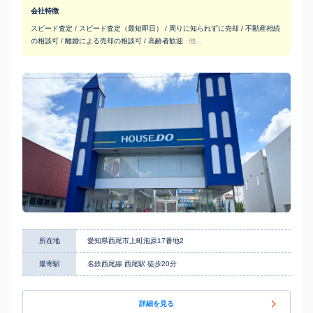
会社特徴
スピード査定 / スピード査定（最短即日） / 周りに知られずに売却 / 不動産相続
の相談可 / 離婚による売却の相談可 / 高齢者歓迎
他...
所在地
愛知県西尾市上町泡原17番地2
最寄駅
名鉄西尾線 西尾駅 徒歩20分
詳細を見る