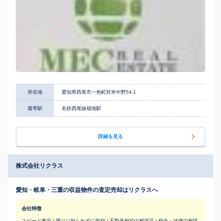
所在地
愛知県西尾市一色町対米中野54-1
最寄駅
名鉄西尾線福地駅
詳細を見る
株式会社リクラス
愛知・岐阜・三重の収益物件の査定売却はリクラスへ
会社特徴
スピード査定 / 周りに知られずに売却 / 不動産相続の相談可 / 税金・法律の相談