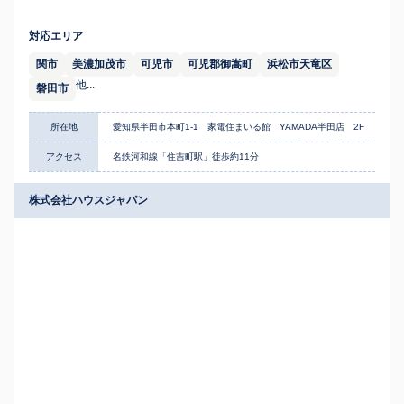
対応エリア
関市
美濃加茂市
可児市
可児郡御嵩町
浜松市天竜区
他...
磐田市
所在地
愛知県半田市本町1-1 家電住まいる館 YAMADA半田店 2F
アクセス
名鉄河和線「住吉町駅」徒歩約11分
株式会社ハウスジャパン