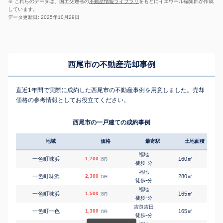
※ これらのデータは、国土交通省の
不動産情報ライブラリ
をもとにイエウール編集部が作成
しています。
データ更新日: 2025年10月29日
西尾市の不動産売却事例
直近1年間で実際に成約した西尾市の不動産事例を用意しました。売却
価格の参考情報としてお役立てください。
西尾市の一戸建ての成約事例
地域
価格
最寄駅
土地面積
延床
福地
㎡
㎡
一色町味浜
1,700
160
100
万円
-
徒歩
分
福地
㎡
㎡
一色町味浜
2,300
280
95
万円
-
徒歩
分
福地
㎡
㎡
一色町味浜
1,500
165
95
万円
-
徒歩
分
吉良吉田
㎡
㎡
一色町一色
1,300
165
95
万円
-
徒歩
分