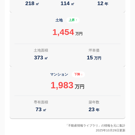
218
114
12
㎡
㎡
年
土地
上昇 ↑
1,454
万円
土地面積
坪単価
373
15
㎡
万円
マンション
下降 ↓
1,983
万円
専有面積
築年数
73
23
㎡
年
「不動産情報ライブラリ」の情報を元に集計
2025年10月29日更新