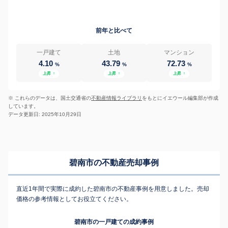
前年と比べて
一戸建て
土地
マンション
4.10
43.79
72.73
%
%
%
上昇
↑
上昇
↑
上昇
↑
※ これらのデータは、国土交通省の
不動産情報ライブラリ
をもとにイエウール編集部が作成
しています。
データ更新日: 2025年10月29日
碧南市の不動産売却事例
直近1年間で実際に成約した碧南市の不動産事例を用意しました。売却
価格の参考情報としてお役立てください。
碧南市の一戸建ての成約事例