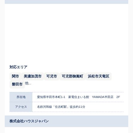
対応エリア
関市
美濃加茂市
可児市
可児郡御嵩町
浜松市天竜区
他...
磐田市
所在地
愛知県半田市本町1-1 家電住まいる館 YAMADA半田店 2F
アクセス
名鉄河和線「住吉町駅」徒歩約11分
株式会社ハウスジャパン