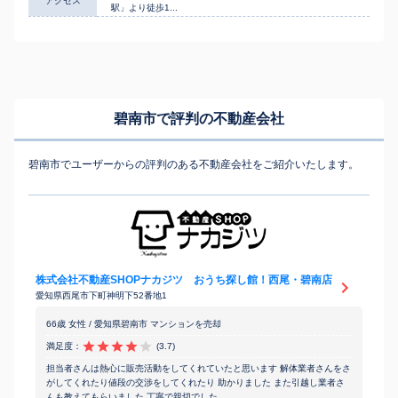
アクセス
駅」より徒歩1...
碧南市で評判の不動産会社
碧南市でユーザーからの評判のある不動産会社をご紹介いたします。
株式会社不動産SHOPナカジツ おうち探し館！西尾・碧南店
愛知県西尾市下町神明下52番地1
66歳 女性 / 愛知県碧南市 マンションを売却
満足度：
(3.7)
担当者さんは熱心に販売活動をしてくれていたと思います 解体業者さんをさ
がしてくれたり値段の交渉をしてくれたり 助かりました また引越し業者さ
んも教えてもらいました 丁寧で親切でした