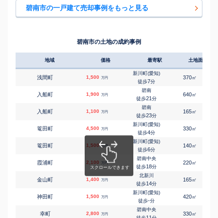
26
徒歩
分
碧南市の一戸建て売却事例をもっと見る
北新川
㎡
㎡
六軒町
1,500
500
110
万円
3
徒歩
分
北新川
㎡
㎡
六軒町
1,400
160
135
万円
12
徒歩
分
碧南市の土地の成約事例
碧南
㎡
㎡
若宮町
2,200
140
100
万円
16
徒歩
分
地域
価格
最寄駅
土地面積
新川町(愛知)
浅間町
1,500
370
㎡
万円
7
徒歩
分
碧南
入船町
1,900
640
㎡
万円
21
徒歩
分
碧南
入船町
1,100
165
㎡
万円
23
徒歩
分
新川町(愛知)
篭田町
4,500
330
㎡
万円
4
徒歩
分
新川町(愛知)
篭田町
1,500
140
㎡
万円
6
徒歩
分
碧南中央
霞浦町
2,100
220
㎡
万円
18
徒歩
分
北新川
金山町
1,400
165
㎡
万円
14
徒歩
分
新川町(愛知)
神田町
1,500
420
㎡
万円
-
徒歩
分
碧南中央
幸町
2,800
330
㎡
万円
11
徒歩
分