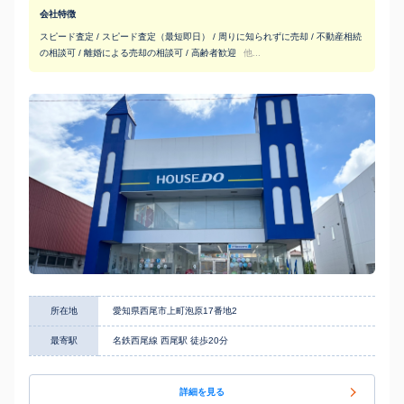
会社特徴
スピード査定 / スピード査定（最短即日） / 周りに知られずに売却 / 不動産相続
の相談可 / 離婚による売却の相談可 / 高齢者歓迎
他...
所在地
愛知県西尾市上町泡原17番地2
最寄駅
名鉄西尾線 西尾駅 徒歩20分
詳細を見る