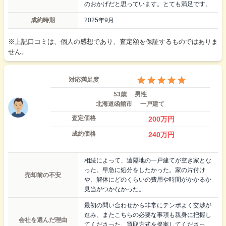
のおかげだと思っています。とても満足です。
成約時期
2025年9月
※上記口コミは、個人の感想であり、査定額を保証するものではありま
せん。
対応満足度
53歳
男性
北海道函館市
一戸建て
査定価格
200
万円
成約価格
240
万円
相続によって、遠隔地の一戸建てが空き家とな
った。早急に処分をしたかった。家の片付け
売却前の不安
や、解体にどのくらいの費用や時間がかかるか
見当がつかなかった。
最初の問い合わせから非常にテンポよく交渉が
進み、またこちらの必要な事項も親身に把握し
会社を選んだ理由
てくださった。買取方式を提案してくださっ