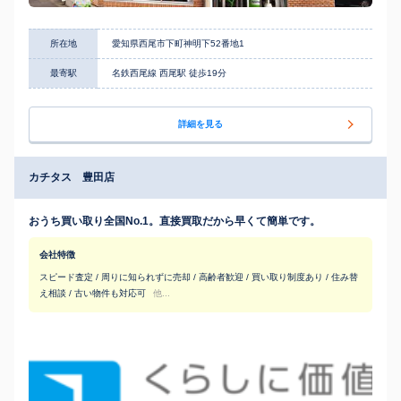
所在地
愛知県西尾市下町神明下52番地1
最寄駅
名鉄西尾線 西尾駅 徒歩19分
詳細を見る
カチタス 豊田店
おうち買い取り全国No.1。直接買取だから早くて簡単です。
会社特徴
スピード査定 / 周りに知られずに売却 / 高齢者歓迎 / 買い取り制度あり / 住み替
え相談 / 古い物件も対応可
他...