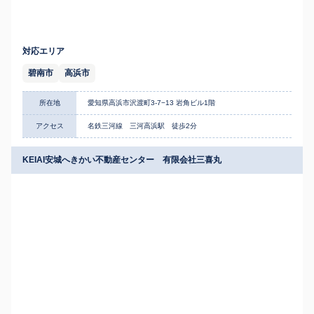
対応エリア
碧南市
高浜市
所在地
愛知県高浜市沢渡町3-7−13 岩角ビル1階
アクセス
名鉄三河線 三河高浜駅 徒歩2分
KEIAI安城へきかい不動産センター 有限会社三喜丸