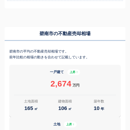
碧南市の不動産売却相場
碧南市の平均の不動産売却相場です。
前年比較の相場の動きを合わせて記載しています。
一戸建て
上昇 ↑
2,674
万円
土地面積
建物面積
築年数
165
106
10
㎡
㎡
年
土地
上昇 ↑