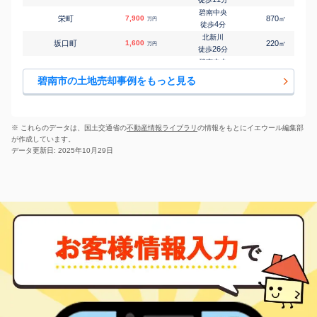
碧南中央
栄町
7,900
870
㎡
万円
4
徒歩
分
北新川
坂口町
1,600
220
㎡
万円
26
徒歩
分
碧南中央
作塚町
2,500
220
㎡
万円
11
徒歩
分
碧南市の土地売却事例をもっと見る
北新川
三度山町
1,200
145
㎡
万円
25
徒歩
分
新川町(愛知)
新川町
1,800
195
㎡
万円
3
徒歩
分
※ これらのデータは、国土交通省の
不動産情報ライブラリ
の情報をもとにイエウール編集部
新川町(愛知)
が作成しています。
新川町
14,000
-
㎡
万円
5
徒歩
分
データ更新日: 2025年10月29日
新川町(愛知)
新川町
1,700
300
㎡
万円
5
徒歩
分
碧南中央
末広町
2,900
400
㎡
万円
8
徒歩
分
北新川
鶴見町
1,400
150
㎡
万円
8
徒歩
分
碧南中央
天王町
620
180
㎡
万円
6
徒歩
分
碧南中央
道場山町
1,400
195
㎡
万円
9
徒歩
分
碧南中央
中後町
2,500
510
㎡
万円
15
徒歩
分
碧南
中町
400
50
㎡
万円