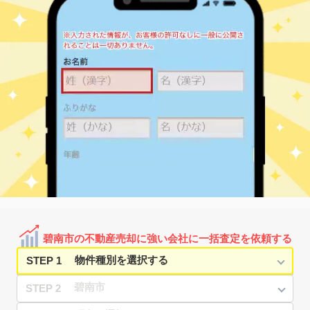
3
徒歩
分
碧南
中町
440
60
㎡
万円
4
徒歩
分
碧南
中松町
830
110
㎡
万円
11
徒歩
分
碧南中央
中山町
5,800
1300
㎡
万円
16
徒歩
分
北新川
西山町
5,400
490
㎡
万円
4
徒歩
分
北新川
西山町
1,700
170
㎡
万円
8
徒歩
分
碧南中央
日進町
1,000
130
㎡
万円
20
徒歩
分
北新川
東山町
1,700
175
㎡
万円
11
徒歩
分
新川町(愛知)
堀方町
2,900
570
㎡
万円
11
徒歩
分
碧南市の不動産売却に強い会社に一括査定を依頼する
STEP 1
STEP 2