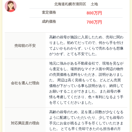
北海道札幌市清田区
土地
査定価格
800
万円
成約価格
700
万円
高齢の叔母が施設に入居したため、売却に関わ
りました。初めてだってので、何から手を付け
売却前の不安
てよいかもわからず、いくらで売れるかも想像
がつかず、とても不安でした。
地元に強みがある不動産会社で、現地を見なが
ら査定をし、場所的なマイナス面や周辺の物件
の売買価格も資料をいただき、説明がありまし
た。 周辺は高く見積もっても、どんどん売買
会社を選んだ理由
価格が下がっている事も説明があり、納得して
お願いすることができました。 また叔母の事
情も考慮してくださり、色々有利になるよう手
を尽くしてくださいました。
高齢の叔母のため、足を運ぶ回数が少なくなる
ように配慮していただいたり、少しでも叔母の
対応満足度の理由
手元にお金が残るよう手を尽くしていただきま
した。 とても早く売却できたのも担当者の方