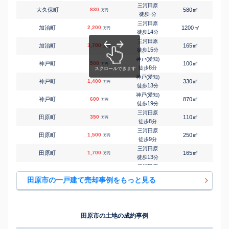
三河田原
㎡
㎡
大久保町
830
580
75
万円
-
徒歩
分
三河田原
㎡
㎡
加治町
2,200
1200
170
万円
14
徒歩
分
三河田原
㎡
㎡
加治町
3,700
165
150
万円
15
徒歩
分
神戸(愛知)
㎡
㎡
神戸町
500
100
80
万円
8
徒歩
分
神戸(愛知)
㎡
㎡
神戸町
1,400
330
115
万円
13
徒歩
分
神戸(愛知)
㎡
㎡
神戸町
600
870
240
万円
19
徒歩
分
三河田原
㎡
㎡
田原町
350
110
150
万円
8
徒歩
分
三河田原
㎡
㎡
田原町
1,500
250
155
万円
9
徒歩
分
三河田原
㎡
㎡
田原町
1,700
165
135
万円
13
徒歩
分
三河田原
㎡
㎡
田原町
3,400
200
115
万円
15
徒歩
分
田原市の一戸建て売却事例をもっと見る
三河田原
㎡
㎡
田原町
3,200
250
95
万円
18
徒歩
分
三河田原
㎡
㎡
田原町
3,200
155
105
万円
19
徒歩
分
田原市の土地の成約事例
三河田原
㎡
㎡
田原町
3,000
1400
150
万円
19
徒歩
分