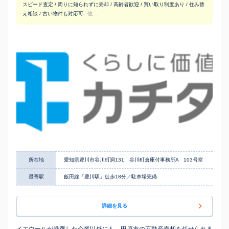
スピード査定 / 周りに知られずに売却 / 高齢者歓迎 / 買い取り制度あり / 住み替
え相談 / 古い物件も対応可
他...
所在地
愛知県豊川市谷川町洞131 谷川町倉庫付事務所A 103号室
最寄駅
飯田線「豊川駅」徒歩18分／駐車場完備
詳細を見る