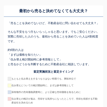
最初から売ると決めてなくても
大丈夫？
「売ることを決めてないけど、不動産会社に問い合わせても大丈夫？」
そんな不安をもつ方もいらっしゃると思います。でもご安心ください。
実際に売却した人のうち、最初から売ることを決めていた人は4割程度
です。
約6割の人は
「まずは価格を知りたい」
「住み替え検討開始時に参考情報として」
と売るかどうかを判断するために不動産会社に相談しています。
査定実施状況と査定タイミング
もともと住み替えをするつもりはない時期でも、興味本位で
住み替えについての検討開始時に、まずは参考情報として
保有物件の売却価格調査時に、より正確な売却価格を知るために
住み替えの検討が進み、売却する気持ちになったところで、売却を依頼する不動
産会社を決めるため