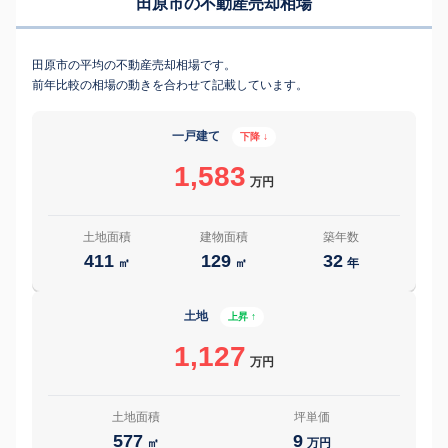
田原市の不動産売却相場
田原市の平均の不動産売却相場です。
前年比較の相場の動きを合わせて記載しています。
一戸建て
下降 ↓
1,583
万円
土地面積
建物面積
築年数
411
129
32
㎡
㎡
年
土地
上昇 ↑
1,127
万円
土地面積
坪単価
577
9
㎡
万円