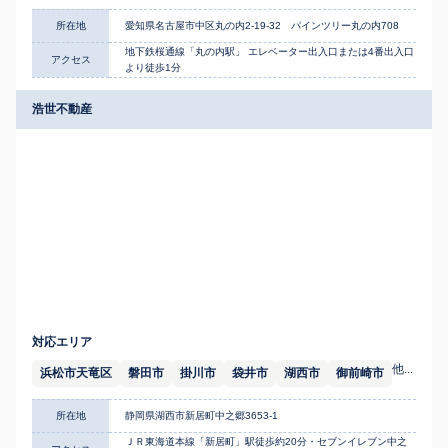
所在地
愛知県名古屋市中区丸の内2-19-32 パインツリー丸の内708
地下鉄桜通線「丸の内駅」 エレベーター出入口または4番出入口
アクセス
より徒歩1分
浩世不動産
対応エリア
他...
浜松市天竜区
磐田市
掛川市
袋井市
湖西市
御前崎市
所在地
静岡県湖西市新居町中之郷3653-1
ＪＲ東海道本線「新居町」駅徒歩約20分・セブンイレブン中之