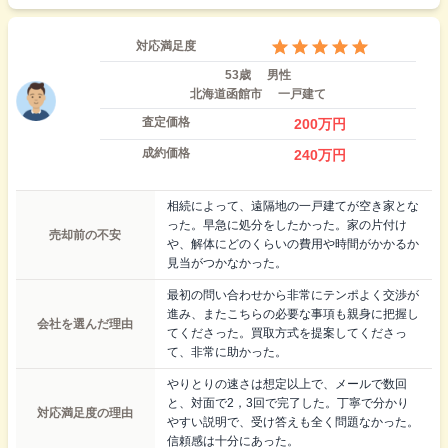
対応満足度
53歳
男性
北海道函館市
一戸建て
査定価格
200
万円
成約価格
240
万円
相続によって、遠隔地の一戸建てが空き家とな
った。早急に処分をしたかった。家の片付け
売却前の不安
や、解体にどのくらいの費用や時間がかかるか
見当がつかなかった。
最初の問い合わせから非常にテンポよく交渉が
進み、またこちらの必要な事項も親身に把握し
会社を選んだ理由
てくださった。買取方式を提案してくださっ
て、非常に助かった。
やりとりの速さは想定以上で、メールで数回
と、対面で2，3回で完了した。丁寧で分かり
対応満足度の理由
やすい説明で、受け答えも全く問題なかった。
信頼感は十分にあった。