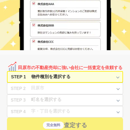
三河田原
高松町
16
110
㎡
万円
-
徒歩
分
三河田原
田原町
1,200
210
㎡
万円
2
徒歩
分
三河田原
田原町
1,600
180
㎡
万円
3
徒歩
分
三河田原
田原町
3,100
470
㎡
万円
7
徒歩
分
三河田原
田原町
1,200
145
㎡
万円
7
徒歩
分
田原市の不動産売却に強い会社に一括査定を依頼する
STEP 1
STEP 2
STEP 3
STEP 4
査定する
完全無料