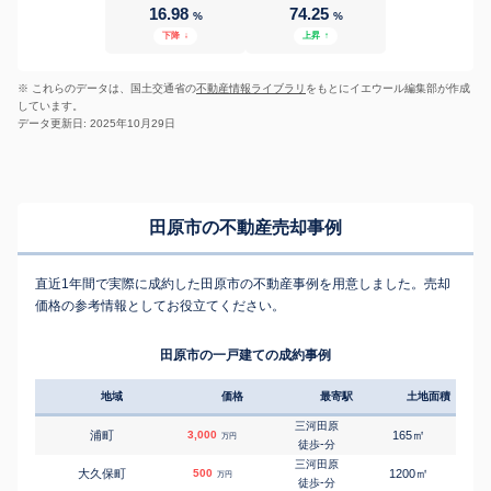
16.98
74.25
%
%
下降
↓
上昇
↑
※ これらのデータは、国土交通省の
不動産情報ライブラリ
をもとにイエウール編集部が作成
しています。
データ更新日: 2025年10月29日
田原市の不動産売却事例
直近1年間で実際に成約した田原市の不動産事例を用意しました。売却
価格の参考情報としてお役立てください。
田原市の一戸建ての成約事例
地域
価格
最寄駅
土地面積
延床
三河田原
㎡
㎡
浦町
3,000
165
100
万円
-
徒歩
分
三河田原
㎡
㎡
大久保町
500
1200
140
万円
-
徒歩
分