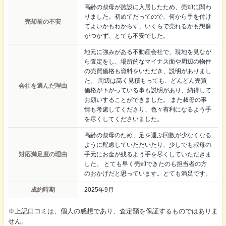
高齢の叔母が施設に入居したため、売却に関わ
りました。初めてだってので、何から手を付け
売却前の不安
てよいかもわからず、いくらで売れるかも想像
がつかず、とても不安でした。
地元に強みがある不動産会社で、現地を見なが
ら査定をし、場所的なマイナス面や周辺の物件
の売買価格も資料をいただき、説明がありまし
た。 周辺は高く見積もっても、どんどん売買
会社を選んだ理由
価格が下がっている事も説明があり、納得して
お願いすることができました。 また叔母の事
情も考慮してくださり、色々有利になるよう手
を尽くしてくださいました。
高齢の叔母のため、足を運ぶ回数が少なくなる
ように配慮していただいたり、少しでも叔母の
対応満足度の理由
手元にお金が残るよう手を尽くしていただきま
した。 とても早く売却できたのも担当者の方
のおかげだと思っています。とても満足です。
成約時期
2025年9月
※上記口コミは、個人の感想であり、査定額を保証するものではありま
せん。