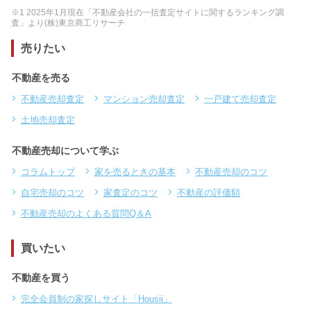
※1 2025年1月現在「不動産会社の一括査定サイトに関するランキング調
査」より(株)東京商工リサーチ
売りたい
不動産を売る
不動産売却査定
マンション売却査定
一戸建て売却査定
土地売却査定
不動産売却について学ぶ
コラムトップ
家を売るときの基本
不動産売却のコツ
自宅売却のコツ
家査定のコツ
不動産の評価額
不動産売却のよくある質問Q＆A
買いたい
不動産を買う
完全会員制の家探しサイト「Housii」