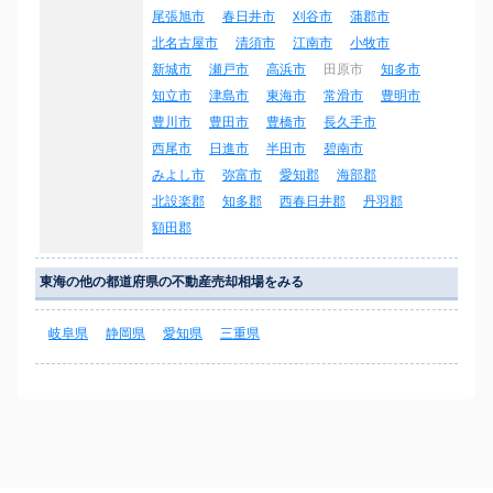
尾張旭市
春日井市
刈谷市
蒲郡市
北名古屋市
清須市
江南市
小牧市
新城市
瀬戸市
高浜市
田原市
知多市
知立市
津島市
東海市
常滑市
豊明市
豊川市
豊田市
豊橋市
長久手市
西尾市
日進市
半田市
碧南市
みよし市
弥富市
愛知郡
海部郡
北設楽郡
知多郡
西春日井郡
丹羽郡
額田郡
東海の他の都道府県の不動産売却相場をみる
岐阜県
静岡県
愛知県
三重県