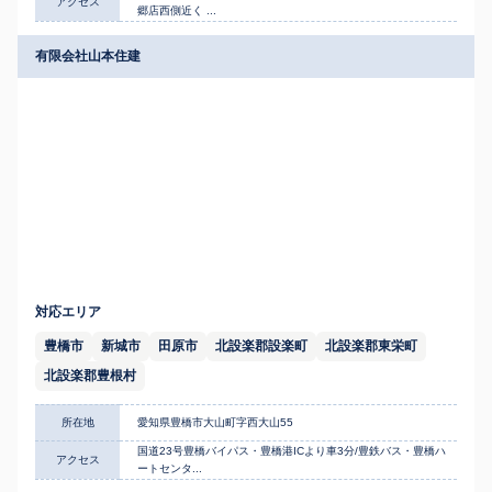
アクセス
郷店西側近く ...
有限会社山本住建
対応エリア
豊橋市
新城市
田原市
北設楽郡設楽町
北設楽郡東栄町
北設楽郡豊根村
所在地
愛知県豊橋市大山町字西大山55
国道23号豊橋バイパス・豊橋港ICより車3分/豊鉄バス・豊橋ハ
アクセス
ートセンタ...