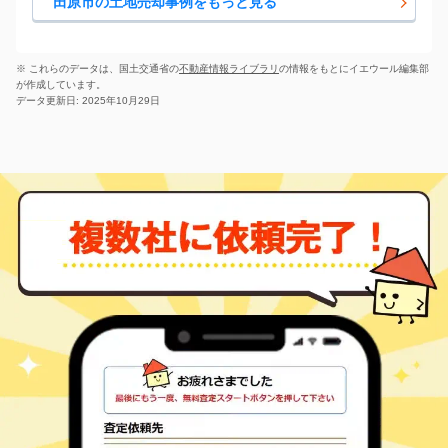
田原市の土地売却事例をもっと見る
三河田原
片浜町
74
500
㎡
万円
-
徒歩
分
三河田原
片浜町
20
130
㎡
万円
-
徒歩
分
※ これらのデータは、国土交通省の
不動産情報ライブラリ
の情報をもとにイエウール編集部
三河田原
が作成しています。
片浜町
140
940
㎡
万円
-
徒歩
分
データ更新日: 2025年10月29日
三河田原
片浜町
83
550
㎡
万円
-
徒歩
分
三河田原
亀山町
510
1100
㎡
万円
-
徒歩
分
神戸(愛知)
神戸町
4,300
730
㎡
万円
3
徒歩
分
神戸(愛知)
神戸町
1,400
160
㎡
万円
7
徒歩
分
神戸(愛知)
神戸町
1,800
260
㎡
万円
11
徒歩
分
三河田原
小中山町
700
-
㎡
万円
-
徒歩
分
三河田原
小中山町
150
1500
㎡
万円
-
徒歩
分
三河田原
高松町
700
490
㎡
万円
-
徒歩
分
三河田原
高松町
100
1300
㎡
万円
-
徒歩
分
三河田原
高松町
37
760
㎡
万円
-
徒歩
分