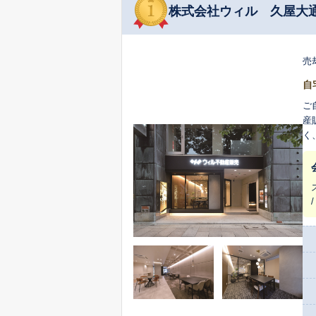
株式会社ウィル 久屋大
売
自
ご
産
く