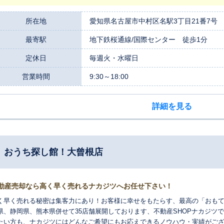
いては、資金計画や住宅ローンの相談、リフォームや注文住宅のご紹介等、
きます。 是非、三交の仲介「すまいる」、買取「モア」をご利用下さい。 
所在地
愛知県名古屋市中村区名駅3丁目21番7号
、不動産について何なりとお気軽にお問合せください。案件によって提携の
最寄駅
地下鉄桜通線/国際センター 徒歩1分
。
定休日
毎週火・水曜日
営業時間
9:30～18:00
詳細を見る
 おうち探し館！大曾根店
動産売却なら高く早く売れるナカジツへお任せ下さい！
く早く売れる秘密は集客力にあり！お客様に幸せをもたらす、最高の「おもて
県、静岡県、熊本県併せて35店舗展開しております、不動産SHOPナカジツで
たい方も、ナカジツにはどんなご希望にもお応えできるノウハウ・実績がご