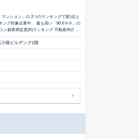
購入 マンション」の 2つのランキングで第1位と
ング対象企業中、 最も高い「90.6％※」の
コン顧客満足度(R)ランキング 不動産仲介 売
スを再利用したいか」について 回答者からの
広小路ビルヂング1階