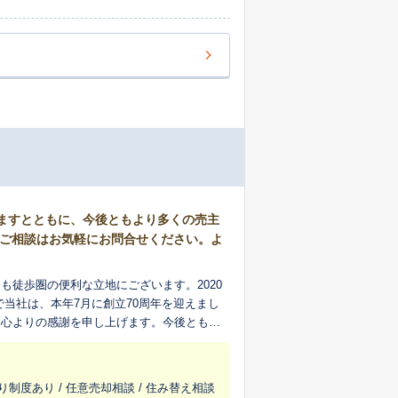
げますとともに、今後ともより多くの売主
のご相談はお気軽にお問合せください。よ
徒歩圏の便利な立地にございます。2020
に心よりの感謝を申し上げます。今後ともよ
メインエリアとして、各地域に精通した専属
売却については、「仲介」・「買取」・「売
り制度あり / 任意売却相談 / 住み替え相談
でお手伝いさせていただきます。 ご購入に