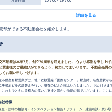
営業時間
10：00～19：00
詳細を見る
売却ができる不動産会社を紹介します。
所
交不動産は本年7月、創立70周年を迎えました。 心より感謝を申し上
と買主様のご縁結びができるよう、努力してまいります。 不動産売買
しくお願い申し上げます。
交不動産名駅営業所は、地下鉄桜通線「国際センター」駅直結、名古屋駅からも
事務所ビルの建替えを行い、現在のビルが竣工いたしました。 おかげさまで当社は、本年7月に創立70周年を迎えまし
。これもひとえに皆様方の厚いご支援と温かい激励の賜でございます。ここ
、地域社会に貢献できるよう努力してまいります。 名駅営業所は、名古屋市中村区・名古屋市西区・名古屋市中区・
須市・北名古屋市・岩倉市・稲沢市・あま市・海部郡大治町・一宮市南部を
会社特徴
担当者が地域密着営業で皆様の不動産売買のお手伝いをさせて頂きます。 ご
税金・法律の相談可 / インスペクション相談 / リフォーム・建築相談 / 買い取
保証」・「リースバック」より、売主様に最善の売却方法をご提案、引渡しま