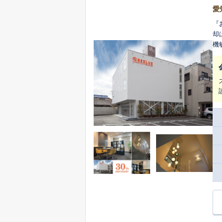
愛
『
却
機
に
クサービ
た
客様に
い
な査定価格を
の
切
か