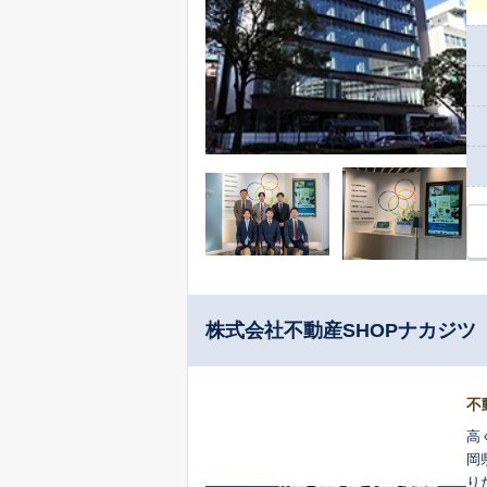
つ
だ
ど
す
株式会社不動産SHOPナカジツ
不
高
岡
り