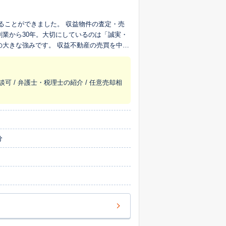
ました。 収益物件の査定・売
創業から30年。大切にしているのは「誠実・
 収益不動産の売買を中心
豊富な実績がございます。また、リースバッ
客様一人ひとりのお話をじっくりと伺い、お
談可 / 弁護士・税理士の紹介 / 任意売却相
資産の価値を最大限に引き出せるよう、適正
を一つひとつ解消していくことを何よりも大
ません。 不動産情報を大切に取り扱い、正確
分