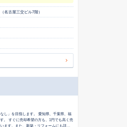
引き渡しまで買主様のお手伝いをさせていた
不動産のご売却、ご購入、不動産のご相続な
 （名古屋三交ビル7階）
税理士、司法書士も紹介させていただきま
なし」を目指します。 愛知県、千葉県、福
す。 すぐに売却希望の方も、1円でも高く売
ざいます。また、新築・リフォームにも詳し