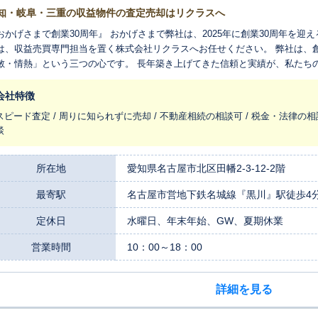
知・岐阜・三重の収益物件の査定売却はリクラスへ
おかげさまで創業30周年』 おかげさまで弊社は、2025年に創業30周年を迎えることができ
は、収益売買専門担当を置く株式会社リクラスへお任せください。 弊社は、
敏・情熱」という三つの心です。 長年築き上げてきた信頼と実績が、私たちの大きな強みです。
、複雑な手続きが伴う相続案件や、迅速な現金化に対応する不動産買取にも
スなどにも対応しています。 売却の際は、不動産データに基づくだけでなく、市場動向や投資物件の特徴を熟知し
会社特徴
専門スタッフが、精密な評価と最適なアドバイスを提供します。もちろんお
スピード査定 / 周りに知られずに売却 / 不動産相続の相談可 / 税金・法律の相
よりそった最適なご提案をいたします。 対応エリアは、愛知県を中心とした東海圏です。 このエリアを深く理解して
談
るからこそ、最新の市場動向や地域の特性を細かく分析し、お客様の不動産
算出します。 これまで多くのお客様から「親身になって相談に乗ってくれた」「対応が迅速で安心できた」と
お言葉をいただいてまいりました。 不動産資産の売却に関わるお客様の不安
所在地
愛知県名古屋市北区田幡2-3-12-2階
にしています。 ご売却に関するお悩みやご希望、どんな些細なことでも構い
最寄駅
名古屋市営地下鉄名城線『黒川』駅徒歩4
つ迅速にご対応いたします。 まずはお気軽にご相談ください。
定休日
水曜日、年末年始、GW、夏期休業
営業時間
10：00～18：00
詳細を見る