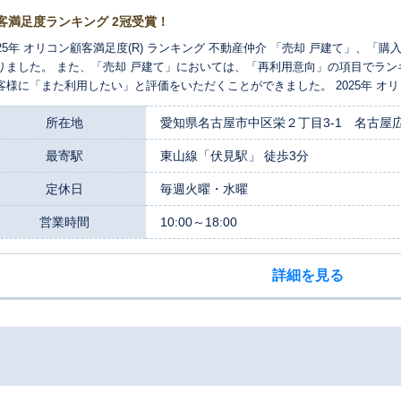
客満足度ランキング 2冠受賞！
025年 オリコン顧客満足度(R) ランキング 不動産仲介 「売却 戸建て」、「
りました。 また、「売却 戸建て」においては、「再利用意向」の項目でランキ
客様に「また利用したい」と評価をいただくことができました。 2025年 オリ
 戸建て 再利用意向90.6％※ ※当調査における「どの程度その企業のサービ
所在地
愛知県名古屋市中区栄２丁目3-1 名古屋
価を4 段階にまとめ、その結果から算出した割合です。
最寄駅
東山線「伏見駅」 徒歩3分
定休日
毎週火曜・水曜
営業時間
10:00～18:00
詳細を見る