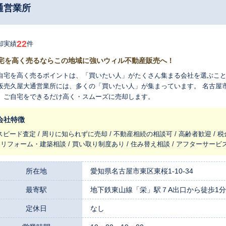
通営業所
22
却実績
件
宅を高く売るならこの地域に強いウィル不動産販売へ！
自宅を高く売るポイントは、「買いたい人」がたくさん集まる会社を選ぶこと
販売久屋大通営業所には、多くの「買いたい人」が集まっています。 名古屋
、ご自宅をできるだけ高く・スムーズに売却します。
会社特徴
スピード査定 / 周りに知られずに売却 / 不動産相続の相談可 / 高齢者歓迎 /
/ リフォーム・建築相談 / 買い取り制度あり / 住み替え相談 / アフターサービ
所在地
愛知県名古屋市東区東桜1-10-34
最寄駅
地下鉄東山線「栄」駅７A出口から徒歩1分
定休日
なし