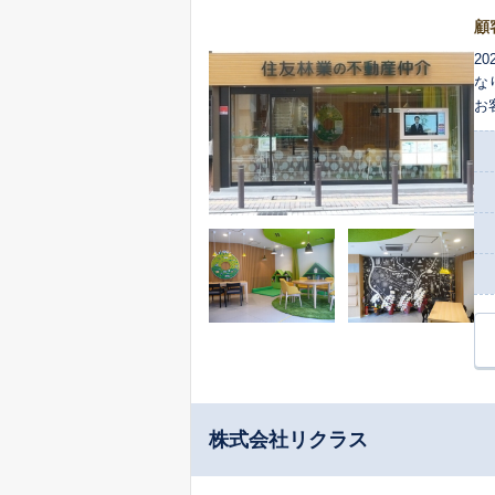
顧
2
な
お
却
評
株式会社リクラス