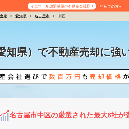
イエウール加盟希望の不動産会社様
初めての方へ
査定
>
愛知県
>
名古屋市
>
中区
愛知県）で不動産売却に強
名古屋市中区の厳選された最大6社が