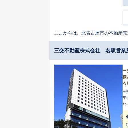
ここからは、北名古屋市の不動産売
三交不動産株式会社 名駅営業
三
様
ろ
三
年に
た
り一層
清
の
却