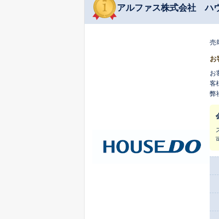
アルファス株式会社 ハ
売
お
お
客
弊