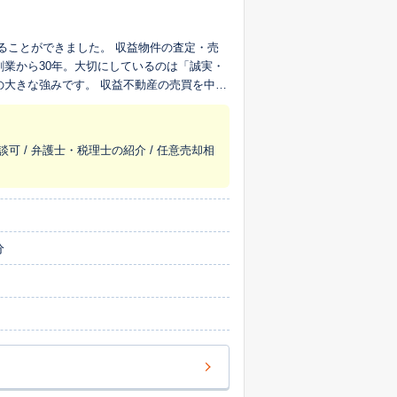
ました。 収益物件の査定・売
創業から30年。大切にしているのは「誠実・
 収益不動産の売買を中心
豊富な実績がございます。また、リースバッ
客様一人ひとりのお話をじっくりと伺い、お
談可 / 弁護士・税理士の紹介 / 任意売却相
資産の価値を最大限に引き出せるよう、適正
を一つひとつ解消していくことを何よりも大
ません。 不動産情報を大切に取り扱い、正確
分