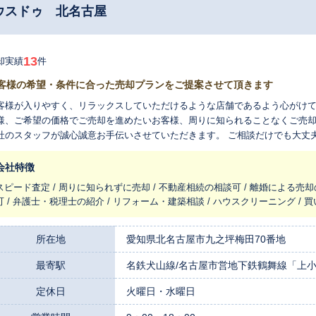
ウスドゥ 北名古屋
13
却実績
件
客様の希望・条件に合った売却プランをご提案させて頂きます
客様が入りやすく、リラックスしていただけるような店舗であるよう心がけて
様、ご希望の価格でご売却を進めたいお客様、周りに知られることなくご売却
社のスタッフが誠心誠意お手伝いさせていただきます。 ご相談だけでも大丈
会社特徴
スピード査定 / 周りに知られずに売却 / 不動産相続の相談可 / 離婚による売却
可 / 弁護士・税理士の紹介 / リフォーム・建築相談 / ハウスクリーニング /
所在地
愛知県北名古屋市九之坪梅田70番地
最寄駅
名鉄犬山線/名古屋市営地下鉄鶴舞線「上小
定休日
火曜日・水曜日