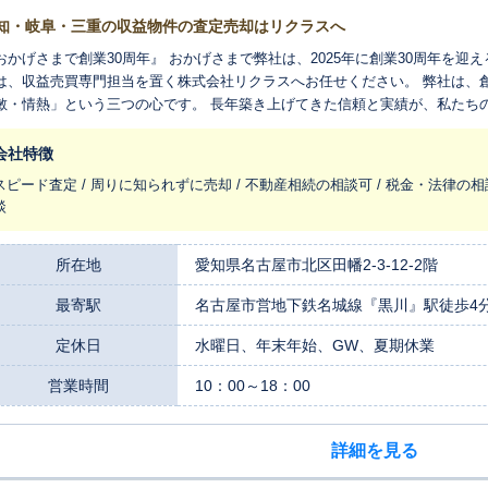
知・岐阜・三重の収益物件の査定売却はリクラスへ
おかげさまで創業30周年』 おかげさまで弊社は、2025年に創業30周年を迎えることができ
は、収益売買専門担当を置く株式会社リクラスへお任せください。 弊社は、
敏・情熱」という三つの心です。 長年築き上げてきた信頼と実績が、私たちの大きな強みです。
、複雑な手続きが伴う相続案件や、迅速な現金化に対応する不動産買取にも
スなどにも対応しています。 売却の際は、不動産データに基づくだけでなく、市場動向や投資物件の特徴を熟知し
会社特徴
専門スタッフが、精密な評価と最適なアドバイスを提供します。もちろんお
スピード査定 / 周りに知られずに売却 / 不動産相続の相談可 / 税金・法律の相
よりそった最適なご提案をいたします。 対応エリアは、愛知県を中心とした東海圏です。 このエリアを深く理解して
談
るからこそ、最新の市場動向や地域の特性を細かく分析し、お客様の不動産
算出します。 これまで多くのお客様から「親身になって相談に乗ってくれた」「対応が迅速で安心できた」と
お言葉をいただいてまいりました。 不動産資産の売却に関わるお客様の不安
所在地
愛知県名古屋市北区田幡2-3-12-2階
にしています。 ご売却に関するお悩みやご希望、どんな些細なことでも構い
最寄駅
名古屋市営地下鉄名城線『黒川』駅徒歩4
つ迅速にご対応いたします。 まずはお気軽にご相談ください。
定休日
水曜日、年末年始、GW、夏期休業
営業時間
10：00～18：00
詳細を見る