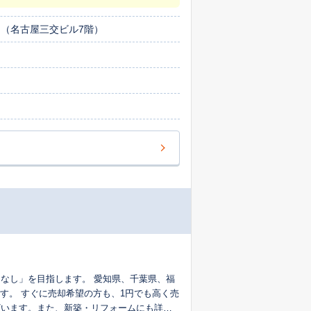
引き渡しまで買主様のお手伝いをさせていた
不動産のご売却、ご購入、不動産のご相続な
 （名古屋三交ビル7階）
税理士、司法書士も紹介させていただきま
なし」を目指します。 愛知県、千葉県、福
す。 すぐに売却希望の方も、1円でも高く売
ざいます。また、新築・リフォームにも詳し