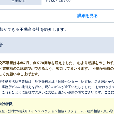
営業時間
9：00～18：00
詳細を見る
却ができる不動産会社を紹介します。
所
交不動産は本年7月、創立70周年を迎えました。 心より感謝を申し上
と買主様のご縁結びができるよう、努力してまいります。 不動産売買
しくお願い申し上げます。
交不動産名駅営業所は、地下鉄桜通線「国際センター」駅直結、名古屋駅からも
事務所ビルの建替えを行い、現在のビルが竣工いたしました。 おかげさまで当社は、本年7月に創立70周年を迎えまし
。これもひとえに皆様方の厚いご支援と温かい激励の賜でございます。ここ
、地域社会に貢献できるよう努力してまいります。 名駅営業所は、名古屋市中村区・名古屋市西区・名古屋市中区・
須市・北名古屋市・岩倉市・稲沢市・あま市・海部郡大治町・一宮市南部を
会社特徴
担当者が地域密着営業で皆様の不動産売買のお手伝いをさせて頂きます。 ご
税金・法律の相談可 / インスペクション相談 / リフォーム・建築相談 / 買い取
保証」・「リースバック」より、売主様に最善の売却方法をご提案、引渡しま