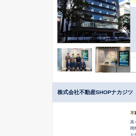
つ
だ
ど
す
株式会社不動産SHOPナカジツ
不
高
岡
り