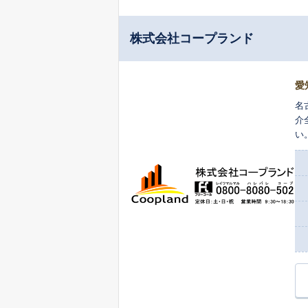
株式会社コープランド
愛
名
介
い
士