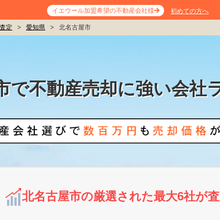
イエウール加盟希望の不動産会社様
初めての方へ
査定
>
愛知県
>
北名古屋市
市で不動産売却に強い会社
北名古屋市の厳選された最大6社が査