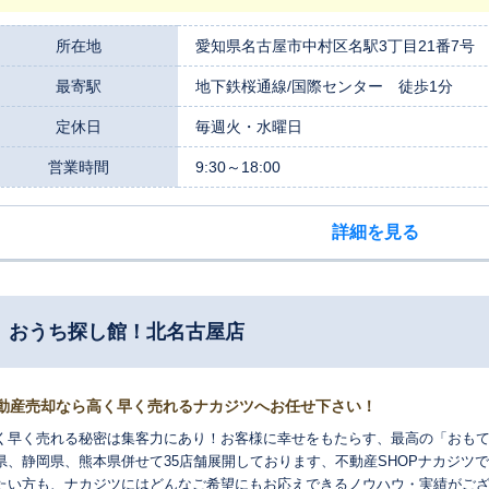
いては、資金計画や住宅ローンの相談、リフォームや注文住宅のご紹介等、
きます。 是非、三交の仲介「すまいる」、買取「モア」をご利用下さい。 
所在地
愛知県名古屋市中村区名駅3丁目21番7号
、不動産について何なりとお気軽にお問合せください。案件によって提携の
最寄駅
地下鉄桜通線/国際センター 徒歩1分
。
定休日
毎週火・水曜日
営業時間
9:30～18:00
詳細を見る
 おうち探し館！北名古屋店
動産売却なら高く早く売れるナカジツへお任せ下さい！
く早く売れる秘密は集客力にあり！お客様に幸せをもたらす、最高の「おもて
県、静岡県、熊本県併せて35店舗展開しております、不動産SHOPナカジツで
たい方も、ナカジツにはどんなご希望にもお応えできるノウハウ・実績がご