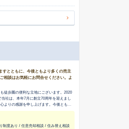
げますとともに、今後ともより多くの売主
のご相談はお気軽にお問合せください。よ
徒歩圏の便利な立地にございます。2020
に心よりの感謝を申し上げます。今後ともよ
メインエリアとして、各地域に精通した専属
売却については、「仲介」・「買取」・「売
り制度あり / 任意売却相談 / 住み替え相談
でお手伝いさせていただきます。 ご購入に