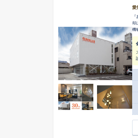
愛
『
却
機
に
クサービ
た
客様に
い
な査定価格を
の
切
か