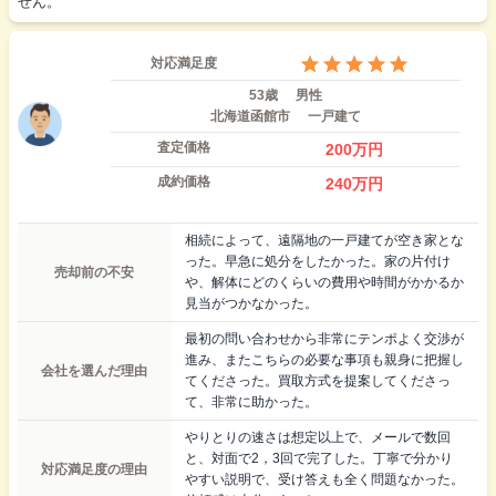
せん。
対応満足度
53歳
男性
北海道函館市
一戸建て
査定価格
200
万円
成約価格
240
万円
相続によって、遠隔地の一戸建てが空き家とな
った。早急に処分をしたかった。家の片付け
売却前の不安
や、解体にどのくらいの費用や時間がかかるか
見当がつかなかった。
最初の問い合わせから非常にテンポよく交渉が
進み、またこちらの必要な事項も親身に把握し
会社を選んだ理由
てくださった。買取方式を提案してくださっ
て、非常に助かった。
やりとりの速さは想定以上で、メールで数回
と、対面で2，3回で完了した。丁寧で分かり
対応満足度の理由
やすい説明で、受け答えも全く問題なかった。