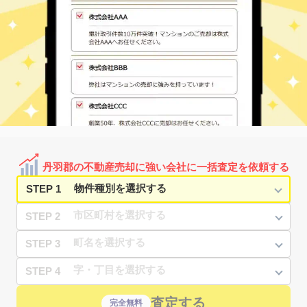
2,200
195
㎡
万円
雄
10
徒歩
分
丹羽郡扶桑町 大字高
扶桑
850
150
㎡
万円
雄
10
徒歩
分
丹羽郡扶桑町 大字高
扶桑
1,600
165
㎡
万円
雄
10
徒歩
分
丹羽郡扶桑町 大字高
扶桑
1,800
240
㎡
万円
雄
16
徒歩
分
丹羽郡扶桑町 大字高
木津用水
1,600
390
㎡
万円
雄
6
徒歩
分
丹羽郡扶桑町 大字高
木津用水
730
220
㎡
万円
雄
8
徒歩
分
丹羽郡の不動産売却に強い会社に一括査定を依頼する
STEP 1
STEP 2
STEP 3
STEP 4
査定する
完全無料