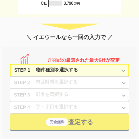
＼ イエウールなら一回の入力で ／
丹羽郡の厳選された最大6社が査定
STEP 1
STEP 2
STEP 3
STEP 4
査定する
完全無料