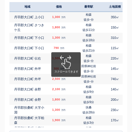
地域
価格
最寄駅
土地面積
柏森
丹羽郡大口町 上小口
1,300
350
㎡
万円
-
徒歩
分
丹羽郡大口町 さつき
柏森
1,800
150
㎡
万円
ケ丘
11
徒歩
分
柏森
丹羽郡大口町 下小口
1,300
310
㎡
万円
18
徒歩
分
柏森
丹羽郡大口町 下小口
790
115
㎡
万円
21
徒歩
分
柏森
丹羽郡大口町 伝右
1,500
220
㎡
万円
-
徒歩
分
田県神社前
丹羽郡大口町 外坪
300
145
㎡
万円
-
徒歩
分
田県神社前
丹羽郡大口町 外坪
2,500
740
㎡
万円
-
徒歩
分
柏森
丹羽郡大口町 余野
2,100
140
㎡
万円
9
徒歩
分
柏森
丹羽郡大口町 余野
1,800
200
㎡
万円
9
徒歩
分
丹羽郡扶桑町 大字小
扶桑
1,300
230
㎡
万円
淵
28
徒歩
分
丹羽郡扶桑町 大字柏
柏森
1,900
170
㎡
万円
森
3
徒歩
分
丹羽郡扶桑町 大字柏
柏森
1,400
140
㎡
万円