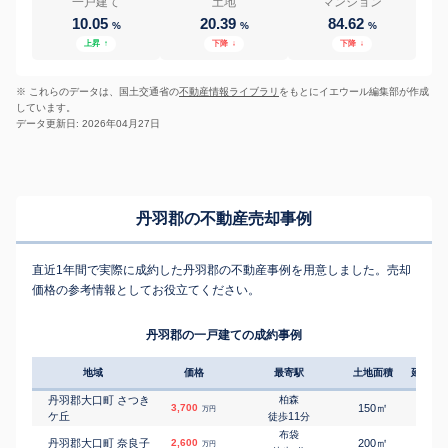
一戸建て
土地
マンション
10.05
20.39
84.62
%
%
%
上昇
↑
下降
↓
下降
↓
※ これらのデータは、国土交通省の
不動産情報ライブラリ
をもとにイエウール編集部が作成
しています。
データ更新日: 2026年04月27日
丹羽郡の不動産売却事例
直近1年間で実際に成約した丹羽郡の不動産事例を用意しました。売却
価格の参考情報としてお役立てください。
丹羽郡の一戸建ての成約事例
地域
価格
最寄駅
土地面積
延床面
丹羽郡大口町 さつき
柏森
㎡
㎡
3,700
150
105
万円
ケ丘
11
徒歩
分
布袋
㎡
㎡
丹羽郡大口町 奈良子
2,600
200
100
万円