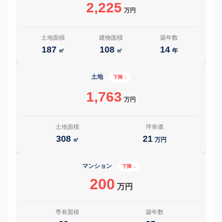
2,225
万円
土地面積
建物面積
築年数
187
108
14
㎡
㎡
年
土地
下降 ↓
1,763
万円
土地面積
坪単価
308
21
㎡
万円
マンション
下降 ↓
200
万円
専有面積
築年数