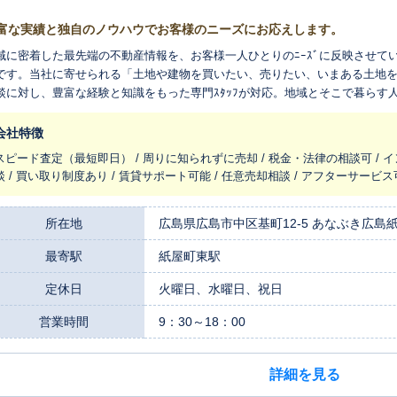
富な実績と独自のノウハウでお客様のニーズにお応えします。
域に密着した最先端の不動産情報を、お客様一人ひとりのﾆｰｽﾞに反映させて
です。当社に寄せられる「土地や建物を買いたい、売りたい、いまある土地
談に対し、豊富な経験と知識をもった専門ｽﾀｯﾌが対応。地域とそこで暮らす
して提案します。
会社特徴
スピード査定（最短即日） / 周りに知られずに売却 / 税金・法律の相談可 / 
談 / 買い取り制度あり / 賃貸サポート可能 / 任意売却相談 / アフターサービ
所在地
広島県広島市中区基町12-5 あなぶき広島
最寄駅
紙屋町東駅
定休日
火曜日、水曜日、祝日
営業時間
9：30～18：00
詳細を見る