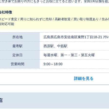
た空き家でお困りの方にもきっとお役に立てると思います。全国130店舗を
れ変わらせ、長く住みつなぐお手伝いをさせてください。
会社特徴
スピード査定 / 周りに知られずに売却 / 高齢者歓迎 / 買い取り制度あり / 住み
却対応可能
所在地
広島県広島市安佐南区東野1丁目18-21 ｱｸﾚｲ
最寄駅
西原駅、中筋駅
定休日
毎週水曜、第一・第三・第五火曜
営業時間
9:00～18:00
詳細を見る
店