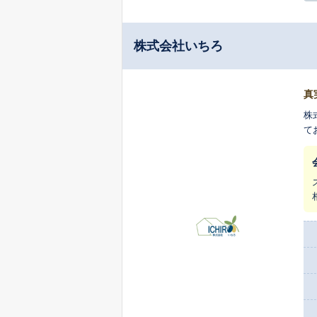
株式会社いちろ
真
株
て