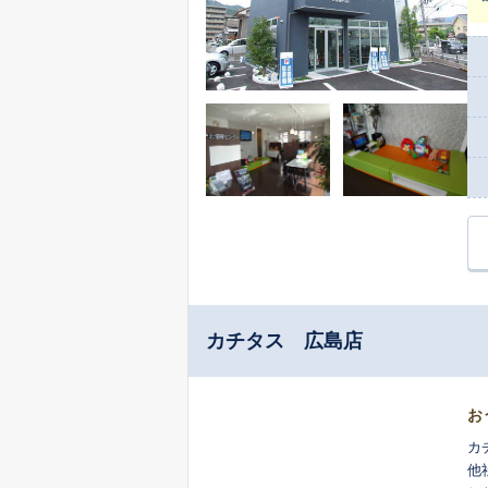
カチタス 広島店
お
カ
他