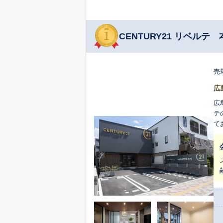
CENTURY21 リベルテ
売
広
広
テ
て
査