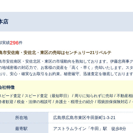
 本店
296
却実績
件
島市安佐南・安佐北・東区の売却はセンチュリー21リベルテ
島市安佐南区・安佐北区・東区の市場動向を熟知しております。伊藤忠商事グ
の地域密着の対応力で、お客様の資産を「高く・早く」売却いたします。ス
おり、安心・確実なお取引をお約束。秘密厳守、迅速査定を徹底しておりま
定価格だけでもお気軽にお問い合わせください。
会社特徴
スピード査定 / スピード査定（最短即日） / 周りに知られずに売却 / 不動産相
齢者歓迎 / 税金・法律の相談可 / 弁護士・税理士の紹介 / 瑕疵担保保険対応 
所在地
広島県広島市東区牛田新町1-3-21
最寄駅
アストラムライン「牛田」駅 徒歩8分