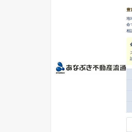
豊
地
命
相
に