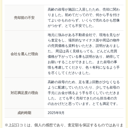
高齢の叔母が施設に入居したため、売却に関わ
りました。初めてだってので、何から手を付け
売却前の不安
てよいかもわからず、いくらで売れるかも想像
がつかず、とても不安でした。
地元に強みがある不動産会社で、現地を見なが
ら査定をし、場所的なマイナス面や周辺の物件
の売買価格も資料をいただき、説明がありまし
た。 周辺は高く見積もっても、どんどん売買
会社を選んだ理由
価格が下がっている事も説明があり、納得して
お願いすることができました。 また叔母の事
情も考慮してくださり、色々有利になるよう手
を尽くしてくださいました。
高齢の叔母のため、足を運ぶ回数が少なくなる
ように配慮していただいたり、少しでも叔母の
対応満足度の理由
手元にお金が残るよう手を尽くしていただきま
した。 とても早く売却できたのも担当者の方
のおかげだと思っています。とても満足です。
成約時期
2025年9月
※上記口コミは、個人の感想であり、査定額を保証するものではありま