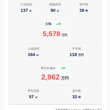
土地面積
建物面積
築年数
137
90
38
㎡
㎡
年
土地
上昇 ↑
5,578
万円
土地面積
坪単価
164
118
㎡
万円
マンション
上昇 ↑
2,962
万円
専有面積
築年数
57
32
㎡
年
「不動産情報ライブラリ」の情報を元に集計