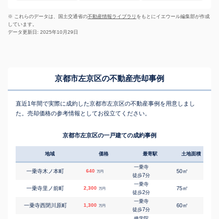
※ これらのデータは、国土交通省の
不動産情報ライブラリ
をもとにイエウール編集部が作成
しています。
データ更新日: 2025年10月29日
京都市左京区の不動産売却事例
直近1年間で実際に成約した京都市左京区の不動産事例を用意しまし
た。売却価格の参考情報としてお役立てください。
京都市左京区の一戸建ての成約事例
地域
価格
最寄駅
土地面積
延床
一乗寺
㎡
㎡
一乗寺木ノ本町
640
50
80
万円
7
徒歩
分
一乗寺
㎡
㎡
一乗寺里ノ前町
2,300
75
65
万円
2
徒歩
分
一乗寺
㎡
㎡
一乗寺西閉川原町
1,300
60
50
万円
7
徒歩
分
修学院