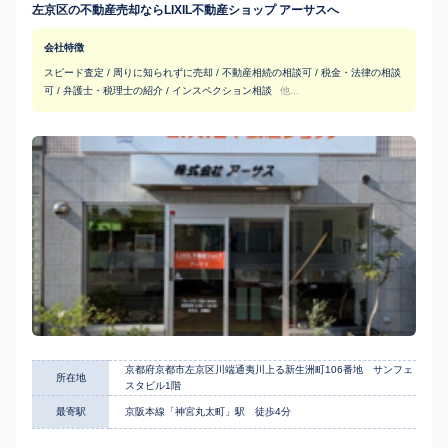
左京区の不動産売却ならLIXIL不動産ショップ アーサスへ
会社特徴
スピード査定 / 周りに知られずに売却 / 不動産相続の相談可 / 税金・法律の相談
可 / 弁護士・税理士の紹介 / インスペクション相談
他...
京都府京都市左京区川端通夷川上る新生洲町106番地 サンフェ
所在地
スタビル1階
最寄駅
京阪本線「神宮丸太町」駅 徒歩4分