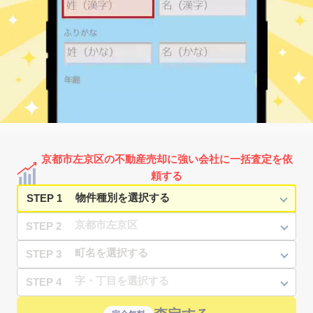
10
徒歩
分
神宮丸太町
540
20
41
聖護院円頓美町
㎡
築
年
万円
10
徒歩
分
神宮丸太町
3,600
65
54
聖護院円頓美町
㎡
築
年
万円
11
徒歩
分
神宮丸太町
720
20
55
聖護院円頓美町
㎡
築
年
万円
11
徒歩
分
神宮丸太町
2,000
45
55
聖護院蓮華蔵町
㎡
築
年
万円
3
徒歩
分
出町柳
1,700
20
23
浄土寺西田町
㎡
築
年
万円
16
徒歩
分
出町柳
1,800
25
22
浄土寺西田町
㎡
築
年
万円
16
徒歩
分
京都市左京区の不動産売却に強い会社に一括査定を依
出町柳
570
15
39
高野蓼原町
㎡
築
年
万円
頼する
8
徒歩
分
STEP 1
STEP 2
STEP 3
STEP 4