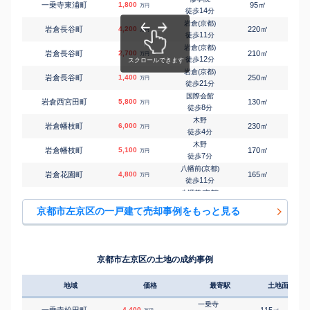
㎡
㎡
一乗寺東浦町
1,800
95
50
万円
14
徒歩
分
岩倉(京都)
㎡
㎡
岩倉長谷町
4,200
220
145
万円
11
徒歩
分
岩倉(京都)
㎡
㎡
岩倉長谷町
2,700
210
135
万円
12
徒歩
分
岩倉(京都)
㎡
㎡
岩倉長谷町
1,400
250
105
万円
21
徒歩
分
国際会館
㎡
㎡
岩倉西宮田町
5,800
130
80
万円
8
徒歩
分
木野
㎡
㎡
岩倉幡枝町
6,000
230
120
万円
4
徒歩
分
木野
㎡
㎡
岩倉幡枝町
5,100
170
100
万円
7
徒歩
分
八幡前(京都)
㎡
㎡
岩倉花園町
4,800
165
95
万円
11
徒歩
分
八幡前(京都)
㎡
㎡
岩倉花園町
2,000
270
100
万円
13
徒歩
分
京都市左京区の一戸建て売却事例をもっと見る
岩倉(京都)
㎡
㎡
岩倉花園町
1,700
125
70
万円
11
徒歩
分
国際会館
㎡
㎡
岩倉南池田町
5,600
210
175
万円
11
徒歩
分
京都市左京区の土地の成約事例
木野
㎡
㎡
岩倉南平岡町
5,900
150
90
万円
7
徒歩
分
地域
価格
最寄駅
土地面積
東山(京都)
㎡
㎡
岡崎西天王町
1,900
45
50
万円
9
徒歩
分
一乗寺
一乗寺松田町
4,400
115
1