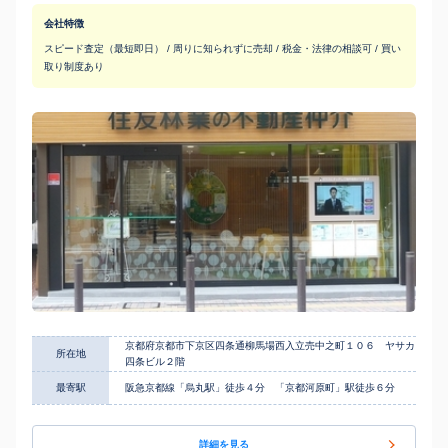
会社特徴
スピード査定（最短即日） / 周りに知られずに売却 / 税金・法律の相談可 / 買い
取り制度あり
京都府京都市下京区四条通柳馬場西入立売中之町１０６ ヤサカ
所在地
四条ビル２階
最寄駅
阪急京都線「烏丸駅」徒歩４分 「京都河原町」駅徒歩６分
詳細を見る