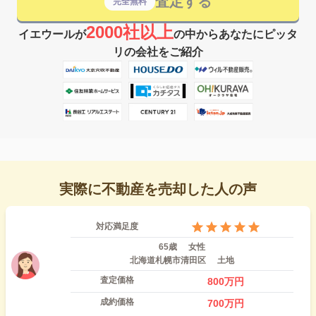
査定する
完全無料
2000社以上
イエウールが
の中からあなたにピッタ
リの会社をご紹介
実際に不動産を売却した人の声
対応満足度
65歳
女性
北海道札幌市清田区
土地
査定価格
800
万円
成約価格
700
万円