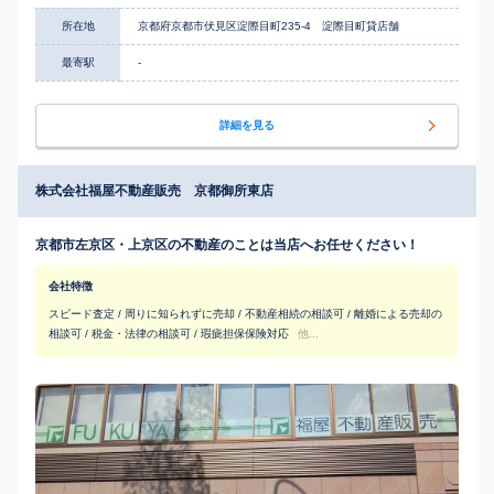
所在地
京都府京都市伏見区淀際目町235-4 淀際目町貸店舗
最寄駅
-
詳細を見る
株式会社福屋不動産販売 京都御所東店
京都市左京区・上京区の不動産のことは当店へお任せください！
会社特徴
スピード査定 / 周りに知られずに売却 / 不動産相続の相談可 / 離婚による売却の
相談可 / 税金・法律の相談可 / 瑕疵担保保険対応
他...