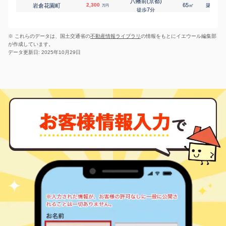
八幡前(京都)
修学院
2,300
65
31
岩倉花園町
㎡
築
年
万円
修学院鹿ノ下町
5,300
230
㎡
万円
7
徒歩
分
4
徒歩
分
東山(京都)
宝ケ池
5,600
80
45
岡崎円勝寺町
㎡
築
年
修学院千万田町
2,500
万円
155
㎡
万円
4
徒歩
分
4
徒歩
分
※ これらのデータは、国土交通省の
不動産情報ライブラリ
の情報をもとにイエウール編集部
東山(京都)
元田中
3,300
80
45
岡崎円勝寺町
㎡
築
年
高野蓼原町
1,800
50
1
万円
㎡
万円
が作成しています。
5
徒歩
分
7
徒歩
分
データ更新日: 2025年10月29日
蹴上
元田中
4,300
55
42
田中飛鳥井町
岡崎天王町
3,200
㎡
85
築
年
1
㎡
万円
万円
15
5
徒歩
徒歩
分
分
国際会館
3,900
35
2
上高野仲町
㎡
築
年
万円
6
徒歩
分
国際会館
6,600
60
1
上高野仲町
㎡
築
年
万円
6
徒歩
分
出町柳
4,100
55
32
北白川追分町
㎡
築
年
万円
11
徒歩
分
松ケ崎(京都)
3,300
70
50
下鴨高木町
㎡
築
年
万円
11
徒歩
分
北山(京都)
400
15
41
下鴨夜光町
㎡
築
年
万円
7
徒歩
分
神宮丸太町
9,000
90
24
下堤町
㎡
築
年
万円
1
徒歩
分
神宮丸太町
7,200
85
24
下堤町
㎡
築
年
万円
1
徒歩
分
神宮丸太町
1,100
20
41
聖護院円頓美町
㎡
築
年
万円
10
徒歩
分
神宮丸太町
300
20
54
聖護院円頓美町
㎡
築
年
万円