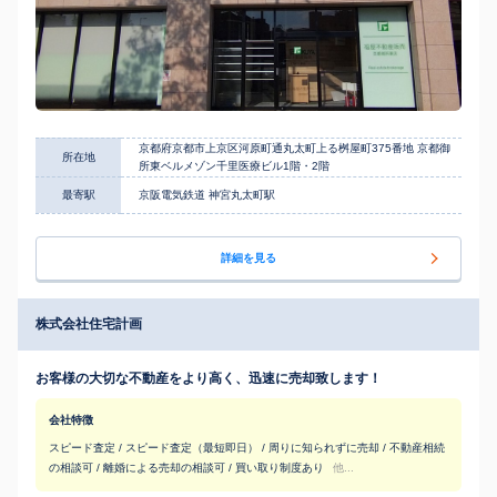
京都府京都市上京区河原町通丸太町上る桝屋町375番地 京都御
所在地
所東ベルメゾン千里医療ビル1階・2階
最寄駅
京阪電気鉄道 神宮丸太町駅
詳細を見る
株式会社住宅計画
お客様の大切な不動産をより高く、迅速に売却致します！
会社特徴
スピード査定 / スピード査定（最短即日） / 周りに知られずに売却 / 不動産相続
の相談可 / 離婚による売却の相談可 / 買い取り制度あり
他...