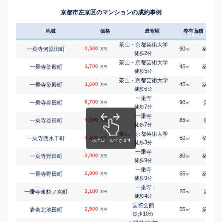
北白川小倉町
4,600
135
1
㎡
万円
元田中
14
徒歩
分
㎡
㎡
北白川東瀬ノ内町
6,600
160
110
京都市左京区のマンションの成約事例
万円
14
徒歩
分
元田中
北白川上池田町
5,600
130
1
㎡
万円
18
徒歩
分
地域
価格
最寄駅
専有面積
築年
元田中
北白川大堂町
5,600
130
1
㎡
万円
16
徒歩
分
茶山・京都芸術大学
5,500
90
16
一乗寺河原田町
㎡
築
年
万円
市原
2
徒歩
分
静市市原町
1,800
170
㎡
万円
8
徒歩
分
茶山・京都芸術大学
1,700
45
50
一乗寺染殿町
㎡
築
年
万円
出町柳
5
徒歩
分
下鴨泉川町
4,000
85
1
㎡
万円
10
徒歩
分
茶山・京都芸術大学
1,600
45
49
一乗寺染殿町
㎡
築
年
万円
北大路
6
徒歩
分
下鴨膳部町
5,300
90
2
㎡
万円
16
徒歩
分
一乗寺
6,700
90
9
一乗寺谷田町
㎡
築
年
万円
北大路
7
徒歩
分
下鴨膳部町
5,800
145
1
㎡
万円
18
徒歩
分
一乗寺
5,300
85
9
一乗寺谷田町
㎡
築
年
北大路
万円
7
下鴨芝本町
1,100
徒歩
分
55
㎡
万円
13
徒歩
分
茶山・京都芸術大学
3,400
60
19
一乗寺西水干町
北大路
㎡
築
年
万円
下鴨西半木町
3,400
3
85
1
徒歩
分
㎡
万円
11
徒歩
分
一乗寺
3,000
松ケ崎(京都)
80
49
一乗寺野田町
㎡
築
年
万円
下鴨東梅ノ木町
9,900
340
9
㎡
徒歩
分
万円
12
徒歩
分
一乗寺
松ケ崎(京都)
2,800
65
50
一乗寺野田町
㎡
築
年
万円
下鴨東塚本町
5,300
115
1
㎡
9
万円
徒歩
分
8
徒歩
分
一乗寺
北大路
2,100
25
7
一乗寺東杉ノ宮町
㎡
築
年
万円
下鴨松ノ木町
3,600
90
1
㎡
万円
4
徒歩
分
18
徒歩
分
国際会館
鞍馬口
2,500
55
27
岩倉北池田町
㎡
築
年
万円
下鴨宮崎町
4,800
105
1
㎡
万円
10
徒歩
分
13
徒歩
分