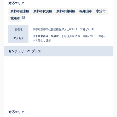
対応エリア
京都市左京区
京都市伏見区
京都市山科区
福知山市
宇治市
他...
城陽市
所在地
京都府京都市伏見区醍醐岸ノ上町2-12 下村ビル1F
地下鉄東西線「醍醐駅」より徒歩約15分、京阪バス「一言寺」
アクセス
バス停より徒歩...
センチュリー21 プラス
対応エリア