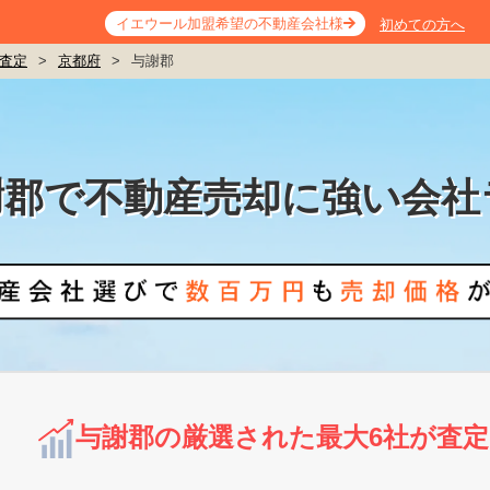
イエウール加盟希望の不動産会社様
初めての方へ
査定
>
京都府
>
与謝郡
謝郡で不動産売却に強い会社
与謝郡の厳選された最大6社が査定