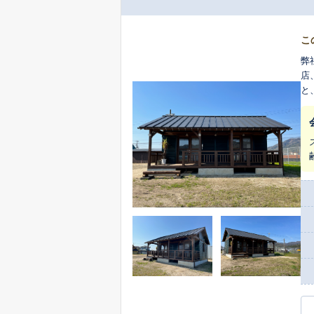
こ
弊
店
と
ご