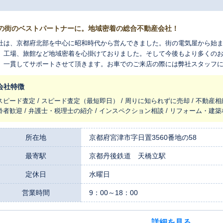
の街のベストパートナーに。地域密着の総合不動産会社！
社は、京都府北部を中心に昭和時代から営んできました。街の電気屋から始
、工場、旅館など地域密着を心掛けておりました。そして今後もより多くの
、一貫してサポートさせて頂きます。お車でのご来店の際には弊社スタッフに
相談のメール・電話お待ちしております。
会社特徴
スピード査定 / スピード査定（最短即日） / 周りに知られずに売却 / 不動産相
齢者歓迎 / 弁護士・税理士の紹介 / インスペクション相談 / リフォーム・建築
所在地
京都府宮津市字日置3560番地の58
最寄駅
京都丹後鉄道 天橋立駅
定休日
水曜日
営業時間
9：00～18：00
詳細を見る