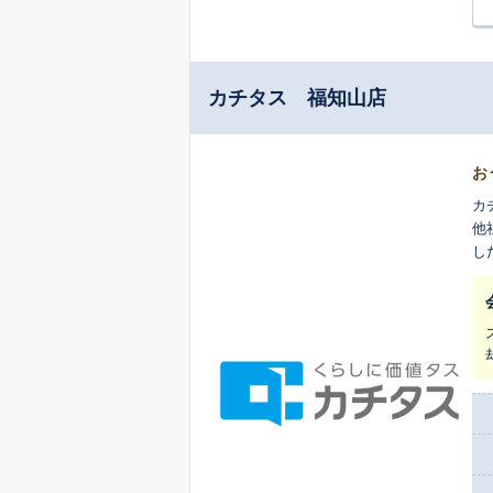
カチタス 福知山店
お
カ
他
し
ま