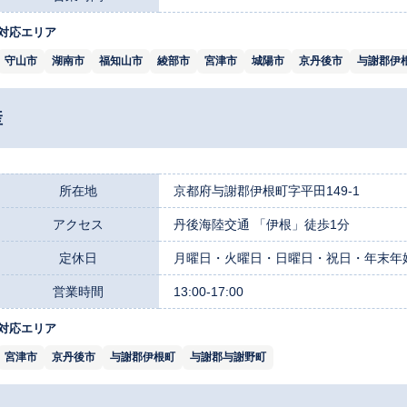
対応エリア
守山市
湖南市
福知山市
綾部市
宮津市
城陽市
京丹後市
与謝郡伊
産
所在地
京都府与謝郡伊根町字平田149-1
アクセス
丹後海陸交通 「伊根」徒歩1分
定休日
月曜日・火曜日・日曜日・祝日・年末年
営業時間
13:00-17:00
対応エリア
宮津市
京丹後市
与謝郡伊根町
与謝郡与謝野町