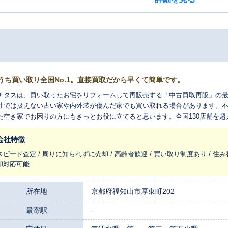
うち買い取り全国No.1。直接買取だから早くて簡単です。
チタスは、買い取ったお宅をリフォームして再販売する「中古買取再販」の
社では扱えない古い家や内外装が傷んだ家でも買い取れる場合があります。
た空き家でお困りの方にもきっとお役に立てると思います。全国130店舗を
れ変わらせ、長く住みつなぐお手伝いをさせてください。
会社特徴
スピード査定 / 周りに知られずに売却 / 高齢者歓迎 / 買い取り制度あり / 住み
却対応可能
所在地
京都府福知山市厚東町202
最寄駅
-