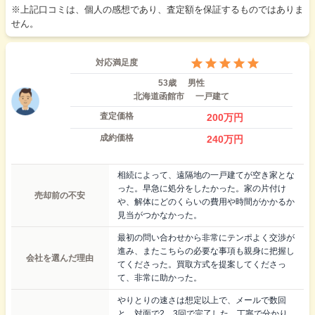
※上記口コミは、個人の感想であり、査定額を保証するものではありま
せん。
対応満足度
53歳
男性
北海道函館市
一戸建て
査定価格
200
万円
成約価格
240
万円
相続によって、遠隔地の一戸建てが空き家とな
った。早急に処分をしたかった。家の片付け
売却前の不安
や、解体にどのくらいの費用や時間がかかるか
見当がつかなかった。
最初の問い合わせから非常にテンポよく交渉が
進み、またこちらの必要な事項も親身に把握し
会社を選んだ理由
てくださった。買取方式を提案してくださっ
て、非常に助かった。
やりとりの速さは想定以上で、メールで数回
と、対面で2，3回で完了した。丁寧で分かり