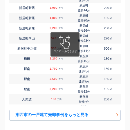
徒歩
分
新居町
㎡
㎡
新居町新居
3,000
220
115
万円
14
徒歩
分
新居町
㎡
㎡
新居町新居
1,800
165
125
万円
20
徒歩
分
新居町
㎡
㎡
新居町新居
2,200
230
95
万円
26
徒歩
分
新居町
㎡
㎡
新居町内山
520
270
85
万円
23
徒歩
分
新居町
㎡
㎡
新居町中之郷
500
800
90
万円
14
徒歩
分
新所原
㎡
㎡
梅田
1,200
130
100
万円
15
徒歩
分
新所原
㎡
㎡
駅南
2,700
180
100
万円
8
徒歩
分
新所原
㎡
㎡
駅南
2,600
185
100
万円
9
徒歩
分
新所原
㎡
㎡
駅南
3,200
155
105
万円
12
徒歩
分
新所原
㎡
㎡
大知波
150
200
90
万円
-
徒歩
分
鷲津
㎡
㎡
新所
500
175
80
万円
-
徒歩
分
湖西市の一戸建て売却事例をもっと見る
鷲津
㎡
㎡
新所
2,000
1600
185
万円
-
徒歩
分
新所原
㎡
㎡
南台
3,000
160
100
万円