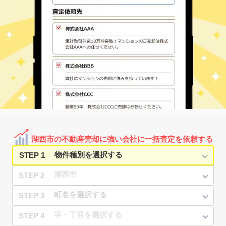
23
徒歩
分
鷲津
鷲津
2,400
200
㎡
万円
2
徒歩
分
鷲津
鷲津
570
220
㎡
万円
3
徒歩
分
鷲津
鷲津
4,200
850
㎡
万円
3
徒歩
分
鷲津
鷲津
1,800
150
㎡
万円
4
徒歩
分
鷲津
鷲津
180
70
㎡
万円
4
徒歩
分
鷲津
鷲津
6,300
970
㎡
万円
6
徒歩
分
湖西市の不動産売却に強い会社に一括査定を依頼する
STEP 1
STEP 2
STEP 3
STEP 4