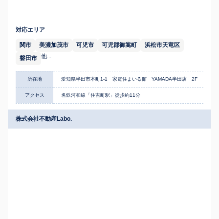
対応エリア
関市
美濃加茂市
可児市
可児郡御嵩町
浜松市天竜区
他...
磐田市
所在地
愛知県半田市本町1-1 家電住まいる館 YAMADA半田店 2F
アクセス
名鉄河和線「住吉町駅」徒歩約11分
株式会社不動産Labo.