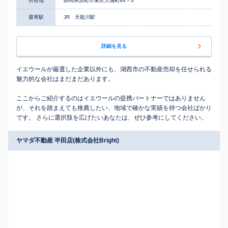
所在地
静岡県浜松市東区大蒲町84－3
最寄駅
JR 天龍川駅
詳細を見る
イエウールが厳選した企業以外にも、湖西市の不動産売却を任せられる
魅力的な会社はまだまだあります。
ここからご紹介するのはイエウールの提携パートナーではありません
が、それを踏まえても推薦したい、地域で確かな実績を持つ会社ばかり
です。 さらに選択肢を広げたいあなたは、ぜひ参考にしてください。
ヤマダ不動産 半田店(株式会社Bright)