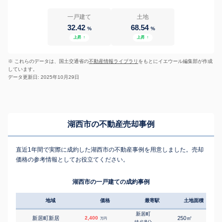
一戸建て
土地
32.42
68.54
%
%
上昇
↑
上昇
↑
※ これらのデータは、国土交通省の
不動産情報ライブラリ
をもとにイエウール編集部が作成
しています。
データ更新日: 2025年10月29日
湖西市の不動産売却事例
直近1年間で実際に成約した湖西市の不動産事例を用意しました。売却
価格の参考情報としてお役立てください。
湖西市の一戸建ての成約事例
地域
価格
最寄駅
土地面積
延床
新居町
㎡
㎡
新居町新居
2,400
250
95
万円
8