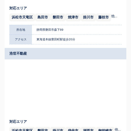
対応エリア
他...
浜松市天竜区
島田市
磐田市
焼津市
掛川市
藤枝市
所在地
静岡県磐田市森下89
アクセス
東海道本線豊田町駅徒歩20分
浩世不動産
対応エリア
他...
浜松市天竜区
磐田市
掛川市
袋井市
湖西市
御前崎市