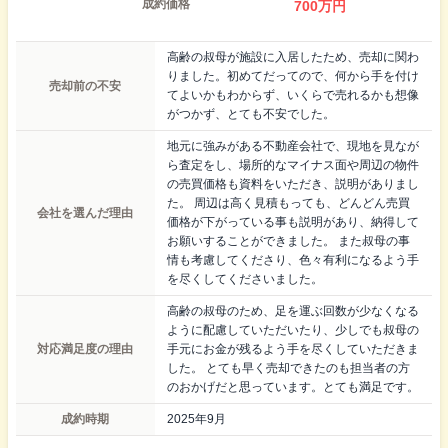
成約価格
700
万円
高齢の叔母が施設に入居したため、売却に関わ
りました。初めてだってので、何から手を付け
売却前の不安
てよいかもわからず、いくらで売れるかも想像
がつかず、とても不安でした。
地元に強みがある不動産会社で、現地を見なが
ら査定をし、場所的なマイナス面や周辺の物件
の売買価格も資料をいただき、説明がありまし
た。 周辺は高く見積もっても、どんどん売買
会社を選んだ理由
価格が下がっている事も説明があり、納得して
お願いすることができました。 また叔母の事
情も考慮してくださり、色々有利になるよう手
を尽くしてくださいました。
高齢の叔母のため、足を運ぶ回数が少なくなる
ように配慮していただいたり、少しでも叔母の
対応満足度の理由
手元にお金が残るよう手を尽くしていただきま
した。 とても早く売却できたのも担当者の方
のおかげだと思っています。とても満足です。
成約時期
2025年9月