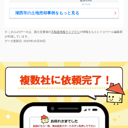
徒歩
分
新居町
新居町浜名
450
195
㎡
万円
20
徒歩
分
湖西市の土地売却事例をもっと見る
新所原
梅田
400
115
㎡
万円
15
徒歩
分
新所原
梅田
2,000
590
㎡
万円
15
徒歩
分
※ これらのデータは、国土交通省の
不動産情報ライブラリ
の情報をもとにイエウール編集部
新所原
が作成しています。
駅南
4,600
600
㎡
万円
1
徒歩
分
データ更新日: 2025年10月29日
新所原
駅南
2,000
230
㎡
万円
6
徒歩
分
新所原
駅南
1,000
175
㎡
万円
8
徒歩
分
新所原
駅南
1,600
175
㎡
万円
8
徒歩
分
新所原
岡崎
1,900
330
㎡
万円
20
徒歩
分
鷲津
吉美
80
150
㎡
万円
26
徒歩
分
新所原
白須賀
500
195
㎡
万円
-
徒歩
分
新所原
白須賀
2,600
-
㎡
万円
21
徒歩
分
新所原
白須賀
9,800
-
㎡
万円
21
徒歩
分
新所原
ときわ
6,600
700
㎡
万円