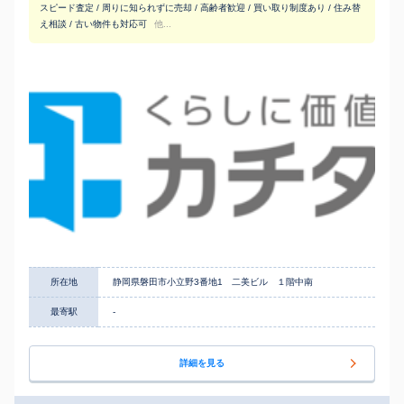
スピード査定 / 周りに知られずに売却 / 高齢者歓迎 / 買い取り制度あり / 住み替
え相談 / 古い物件も対応可
他...
所在地
静岡県磐田市小立野3番地1 二美ビル １階中南
最寄駅
-
詳細を見る