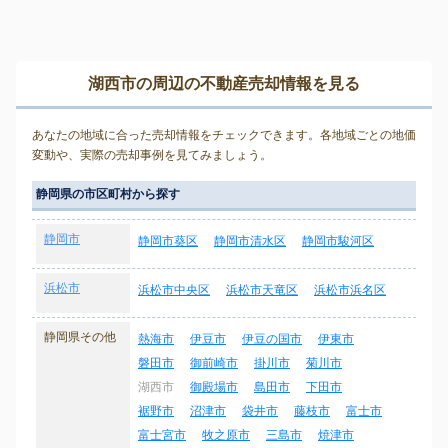
湖西市の周辺の不動産売却情報を見る
あなたの地域に合った売却情報をチェックできます。各地域ごとの地価
変動や、実際の売却事例を見てみましょう。
静岡県の市区町村から探す
静岡市
静岡市葵区
静岡市清水区
静岡市駿河区
浜松市
浜松市中央区
浜松市天竜区
浜松市浜名区
静岡県その他
熱海市
伊豆市
伊豆の国市
伊東市
磐田市
御前崎市
掛川市
菊川市
湖西市
御殿場市
島田市
下田市
裾野市
沼津市
袋井市
藤枝市
富士市
富士宮市
牧之原市
三島市
焼津市