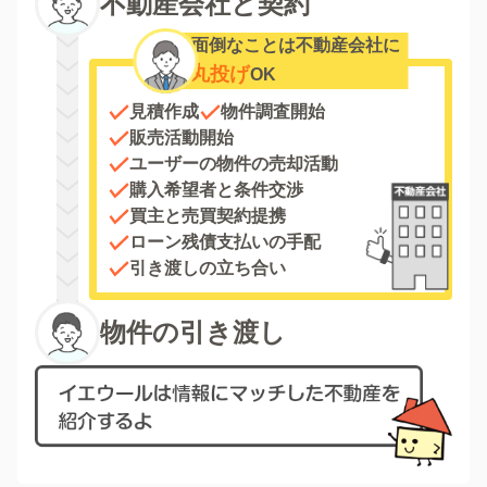
不動産会社と契約
面倒なことは不動産会社に
丸投げ
OK
見積作成
物件調査開始
販売活動開始
ユーザーの物件の売却活動
購入希望者と条件交渉
買主と売買契約提携
ローン残債支払いの手配
引き渡しの立ち合い
物件の引き渡し