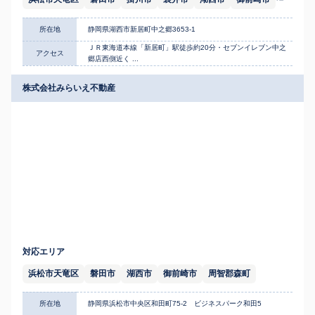
所在地
静岡県湖西市新居町中之郷3653-1
ＪＲ東海道本線「新居町」駅徒歩約20分・セブンイレブン中之
アクセス
郷店西側近く ...
株式会社みらいえ不動産
対応エリア
浜松市天竜区
磐田市
湖西市
御前崎市
周智郡森町
所在地
静岡県浜松市中央区和田町75-2 ビジネスパーク和田5