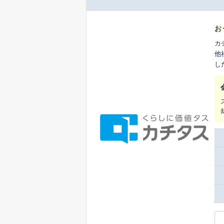
お
カ
他
し
ま