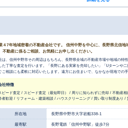
業４7年地域密着の不動産会社です。 信州中野を中心に、長野県北信地
、不動産に係るご相談、お気軽にお申し出ください。
社は、信州中野市その周辺はもちろん、長野県全域の不動産市場や地域の特
した丁寧な査定を行います。「長野にある実家を売却したい」「Uターンや二
ぐご相談にも柔軟に対応いたします。遠方にお住まいで、なかなか現地での
せください。 査定のご依頼が、そのまま売却の決定とはなりませんので、ま
始めたいと考えております。どうぞお気軽にご相談ください。 電話：0269-22
会社特徴
。
スピード査定 / スピード査定（最短即日） / 周りに知られずに売却 / 不動産相
齢者歓迎 / リフォーム・建築相談 / ハウスクリーニング / 買い取り制度あり 
所在地
長野県中野市大字岩船338-1
最寄駅
長野電鉄「信州中野駅」徒歩7分