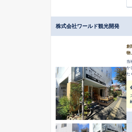
株式会社ワールド観光開発
創
物
当
か
た
任
ら
ぞ