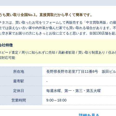
うち買い取り全国No.1。直接買取だから早くて簡単です。
チタスは、買い取ったお宅をリフォームして再販売する「中古買取再販」の
社では扱えない古い家や内外装が傷んだ家でも買い取れる場合があります。
た空き家でお困りの方にもきっとお役に立てると思います。全国130店舗を
れ変わらせ、長く住みつなぐお手伝いをさせてください。
会社特徴
スピード査定 / 周りに知られずに売却 / 高齢者歓迎 / 買い取り制度あり / 住み
却対応可能
所在地
長野県長野市若里7丁目11番8号 坂田ビル
最寄駅
-
定休日
毎週水曜、第一・第三・第五火曜
営業時間
9:00～18:00
詳細を見る