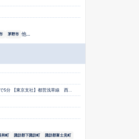
他...
市
茅野市
5分 【東京支社】都営浅草線 西...
長和町
諏訪郡下諏訪町
諏訪郡富士見町