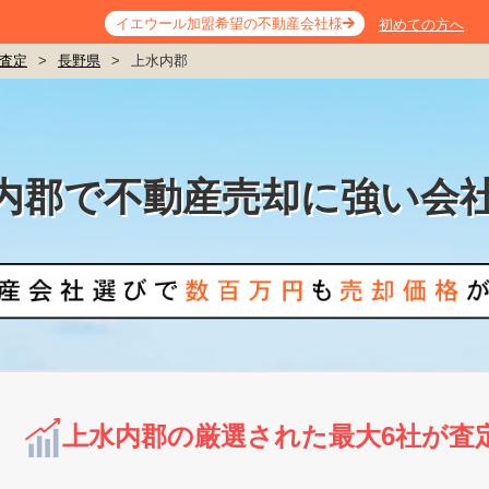
イエウール加盟希望の不動産会社様
初めての方へ
査定
>
長野県
>
上水内郡
内郡で不動産売却に強い会
上水内郡の厳選された最大6社が査