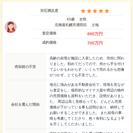
対応満足度
65歳
女性
北海道札幌市清田区
土地
査定価格
800
万円
成約価格
700
万円
高齢の叔母が施設に入居したため、売却に関わ
りました。初めてだってので、何から手を付け
売却前の不安
てよいかもわからず、いくらで売れるかも想像
がつかず、とても不安でした。
地元に強みがある不動産会社で、現地を見なが
ら査定をし、場所的なマイナス面や周辺の物件
の売買価格も資料をいただき、説明がありまし
た。 周辺は高く見積もっても、どんどん売買
会社を選んだ理由
価格が下がっている事も説明があり、納得して
お願いすることができました。 また叔母の事
情も考慮してくださり、色々有利になるよう手
を尽くしてくださいました。