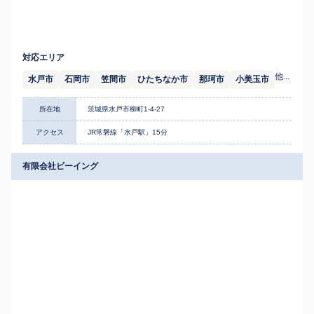
対応エリア
他...
水戸市
石岡市
笠間市
ひたちなか市
那珂市
小美玉市
所在地
茨城県水戸市柳町1-4-27
アクセス
JR常磐線「水戸駅」15分
有限会社ビーイング