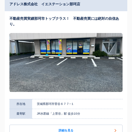
アドレス株式会社 イエステーション那珂店
不動産売買実績那珂市トップクラス！ 不動産売買には絶対の自信あ
り。
所在地
茨城県那珂市菅谷６７７−１
最寄駅
JR水郡線「上菅谷」駅 徒歩10分
詳細を見る