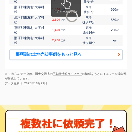
松
-
徒歩
分
那珂郡東海村 大字村
東海
1,400
660
㎡
万円
松
-
徒歩
分
那珂郡東海村 大字村
東海
2,900
580
㎡
万円
松
13
徒歩
分
那珂郡東海村 大字村
東海
1,400
290
㎡
万円
松
14
徒歩
分
那珂郡東海村 大字村
東海
2,700
-
㎡
万円
松
18
徒歩
分
那珂郡の土地売却事例をもっと見る
※ これらのデータは、国土交通省の
不動産情報ライブラリ
の情報をもとにイエウール編集部
が作成しています。
データ更新日: 2025年10月29日