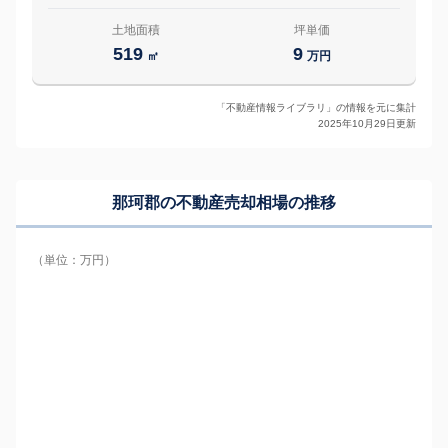
土地面積
坪単価
519
9
㎡
万円
「不動産情報ライブラリ」の情報を元に集計
2025年10月29日更新
那珂郡の
不動産売却相場の推移
（単位：万円）