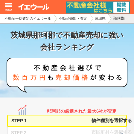
那珂郡
不動産一括査定のイエウール
不動産売却・査定
茨城県
イエウール加盟希望の不動産会社様
茨城県那珂郡で不動産売却に強い
初めての方へ
会社ランキング
不動産売却の流れ
不動産の売却・一括査定
家査定シミュレーター
お問い合わせ
那珂郡の厳選された最大6社が査定
STEP 1
STEP 2