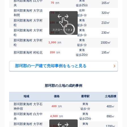
那珂郡東海村 白方中
東海
㎡
㎡
70
165
115
万円
央
25
徒歩
分
那珂郡東海村 大字須
佐和
㎡
㎡
70
320
80
万円
和間
-
徒歩
分
那珂郡東海村 大字村
東海
㎡
㎡
100
210
115
万円
松
-
徒歩
分
那珂郡東海村 大字村
東海
㎡
㎡
95
230
100
万円
松
-
徒歩
分
那珂郡東海村 大字村
東海
㎡
㎡
1,000
1500
210
万円
松
-
徒歩
分
東海
㎡
㎡
那珂郡東海村 村松北
200
195
100
万円
20
徒歩
分
那珂郡の一戸建て売却事例をもっと見る
那珂郡の土地の成約事例
地域
価格
最寄駅
土地面積
那珂郡東海村 大字石
東海
400
400
㎡
万円
神外宿
-
徒歩
分
那珂郡東海村 白方中
東海
4,500
890
㎡
万円
央
23
徒歩
分
那珂郡東海村 大字村
東海
1,000
1700
㎡
万円