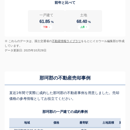
前年と比べて
一戸建て
土地
61.85
68.40
%
%
下降
↓
上昇
↑
※ これらのデータは、国土交通省の
不動産情報ライブラリ
をもとにイエウール編集部が作成
しています。
データ更新日: 2025年10月29日
那珂郡の不動産売却事例
直近1年間で実際に成約した那珂郡の不動産事例を用意しました。売却
価格の参考情報としてお役立てください。
那珂郡の一戸建ての成約事例
地域
価格
最寄駅
土地面積
延床面