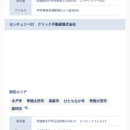
所在地
茨城県水戸市河和田1-1535-43 リバーシャトー102
アクセス
JR常磐線赤塚駅南口より徒歩9分
センチュリー21 クリック不動産株式会社
対応エリア
水戸市
常陸太田市
高萩市
ひたちなか市
常陸大宮市
他...
那珂市
所在地
茨城県水戸市元吉田町1249-17 エービックスビル1Ｆ