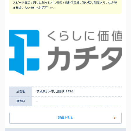
スピード査定 / 周りに知られずに売却 / 高齢者歓迎 / 買い取り制度あり / 住み替
え相談 / 古い物件も対応可
他...
所在地
茨城県水戸市元吉田町845-1
最寄駅
-
詳細を見る