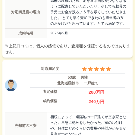
高齢の叔母のため、足を運ぶ回数が少なくなる
ように配慮していただいたり、少しでも叔母の
対応満足度の理由
手元にお金が残るよう手を尽くしていただきま
した。 とても早く売却できたのも担当者の方
のおかげだと思っています。とても満足です。
成約時期
2025年9月
※上記口コミは、個人の感想であり、査定額を保証するものではありま
せん。
対応満足度
53歳
男性
北海道函館市
一戸建て
査定価格
200
万円
成約価格
240
万円
相続によって、遠隔地の一戸建てが空き家とな
った。早急に処分をしたかった。家の片付け
売却前の不安
や、解体にどのくらいの費用や時間がかかるか
見当がつかなかった。