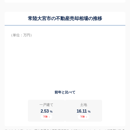
常陸大宮市の
不動産売却相場の推移
（単位：万円）
前年と比べて
一戸建て
土地
2.53
16.11
%
%
下降
↓
下降
↓