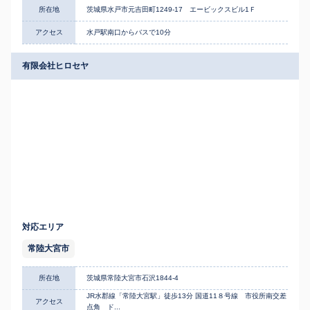
所在地
茨城県水戸市元吉田町1249-17 エービックスビル1Ｆ
アクセス
水戸駅南口からバスで10分
有限会社ヒロセヤ
対応エリア
常陸大宮市
所在地
茨城県常陸大宮市石沢1844-4
JR水郡線「常陸大宮駅」徒歩13分 国道11８号線 市役所南交差
アクセス
点角 ド...