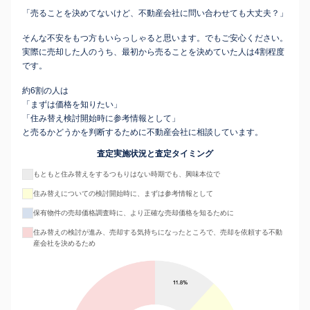
「売ることを決めてないけど、不動産会社に問い合わせても大丈夫？」
そんな不安をもつ方もいらっしゃると思います。でもご安心ください。
実際に売却した人のうち、最初から売ることを決めていた人は4割程度
です。
約6割の人は
「まずは価格を知りたい」
「住み替え検討開始時に参考情報として」
と売るかどうかを判断するために不動産会社に相談しています。
査定実施状況と査定タイミング
もともと住み替えをするつもりはない時期でも、興味本位で
住み替えについての検討開始時に、まずは参考情報として
保有物件の売却価格調査時に、より正確な売却価格を知るために
住み替えの検討が進み、売却する気持ちになったところで、売却を依頼する不動
産会社を決めるため