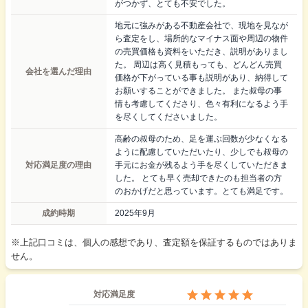
がつかず、とても不安でした。
地元に強みがある不動産会社で、現地を見なが
ら査定をし、場所的なマイナス面や周辺の物件
の売買価格も資料をいただき、説明がありまし
た。 周辺は高く見積もっても、どんどん売買
会社を選んだ理由
価格が下がっている事も説明があり、納得して
お願いすることができました。 また叔母の事
情も考慮してくださり、色々有利になるよう手
を尽くしてくださいました。
高齢の叔母のため、足を運ぶ回数が少なくなる
ように配慮していただいたり、少しでも叔母の
対応満足度の理由
手元にお金が残るよう手を尽くしていただきま
した。 とても早く売却できたのも担当者の方
のおかげだと思っています。とても満足です。
成約時期
2025年9月
※上記口コミは、個人の感想であり、査定額を保証するものではありま
せん。
対応満足度