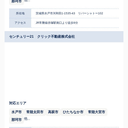
他...
那珂市
所在地
茨城県水戸市河和田1-1535-43 リバーシャトー102
アクセス
JR常磐線赤塚駅南口より徒歩9分
センチュリー21 クリック不動産株式会社
対応エリア
水戸市
常陸太田市
高萩市
ひたちなか市
常陸大宮市
他...
那珂市