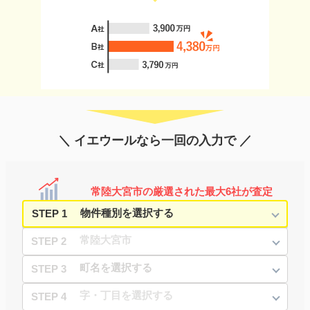
＼ イエウールなら一回の入力で ／
常陸大宮市の厳選された最大6社が査定
STEP 1
STEP 2
STEP 3
STEP 4