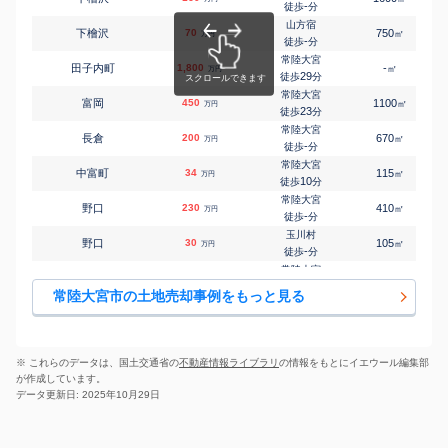
-
徒歩
分
山方宿
下檜沢
70
750
㎡
万円
-
徒歩
分
常陸大宮
田子内町
1,800
-
㎡
万円
29
徒歩
分
常陸大宮
富岡
450
1100
㎡
万円
23
徒歩
分
常陸大宮
長倉
200
670
㎡
万円
-
徒歩
分
常陸大宮
中富町
34
115
㎡
万円
10
徒歩
分
常陸大宮
野口
230
410
㎡
万円
-
徒歩
分
玉川村
野口
30
105
㎡
万円
-
徒歩
分
常陸大宮
東富町
280
165
㎡
万円
23
徒歩
分
常陸大宮市の土地売却事例をもっと見る
常陸大宮
南町
440
175
㎡
万円
1
徒歩
分
常陸大宮
南町
870
720
㎡
万円
5
徒歩
分
※ これらのデータは、国土交通省の
不動産情報ライブラリ
の情報をもとにイエウール編集部
が作成しています。
データ更新日: 2025年10月29日