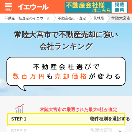
常陸大宮市
不動産一括査定のイエウール
不動産売却・査定
茨城県
イエウール加盟希望の不動産会社様
常陸大宮市で不動産売却に強い
初めての方へ
会社ランキング
不動産売却の流れ
不動産の売却・一括査定
家査定シミュレーター
お問い合わせ
常陸大宮市の厳選された最大6社が査定
STEP 1
STEP 2