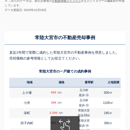
※ これらのデータは、国土交通省の
不動産情報ライブラリ
をもとにイエウール編集部が作成
しています。
データ更新日: 2025年10月29日
常陸大宮市の不動産売却事例
直近1年間で実際に成約した常陸大宮市の不動産事例を用意しました。
売却価格の参考情報としてお役立てください。
常陸大宮市の一戸建ての成約事例
地域
価格
最寄駅
土地面積
延床
玉川村
㎡
㎡
上小瀬
600
500
75
万円
-
徒歩
分
玉川村
㎡
㎡
小舟
390
1100
155
万円
-
徒歩
分
常陸大宮
㎡
㎡
栄町
2,200
185
65
万円
18
徒歩
分
常陸大宮
㎡
㎡
田子内町
950
390
170
万円
-
徒歩
分