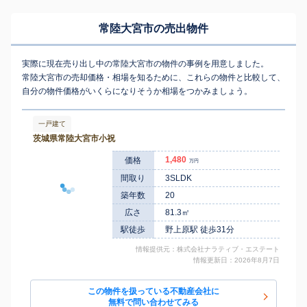
常陸大宮市の売出物件
実際に現在売り出し中の常陸大宮市の物件の事例を用意しました。
常陸大宮市の売却価格・相場を知るために、これらの物件と比較して、
自分の物件価格がいくらになりそうか相場をつかみましょう。
一戸建て
茨城県常陸大宮市小祝
1,480
価格
万円
間取り
3SLDK
築年数
20
広さ
81.3㎡
駅徒歩
野上原駅 徒歩31分
情報提供元：株式会社ナラティブ・エステート
情報更新日：2026年8月7日
この物件を扱っている不動産会社に
無料で問い合わせてみる