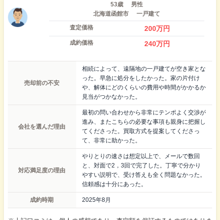
53歳
男性
北海道函館市
一戸建て
査定価格
200
万円
成約価格
240
万円
相続によって、遠隔地の一戸建てが空き家とな
った。早急に処分をしたかった。家の片付け
売却前の不安
や、解体にどのくらいの費用や時間がかかるか
見当がつかなかった。
最初の問い合わせから非常にテンポよく交渉が
進み、またこちらの必要な事項も親身に把握し
会社を選んだ理由
てくださった。買取方式を提案してくださっ
て、非常に助かった。
やりとりの速さは想定以上で、メールで数回
と、対面で2，3回で完了した。丁寧で分かり
対応満足度の理由
やすい説明で、受け答えも全く問題なかった。
信頼感は十分にあった。
成約時期
2025年8月