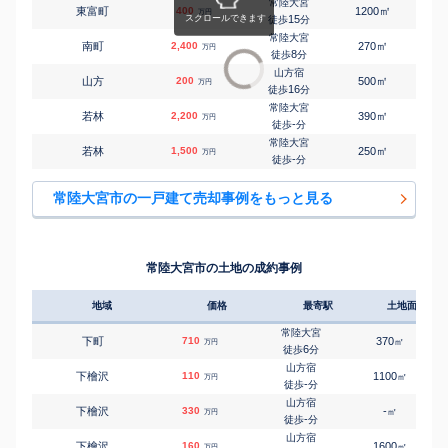
常陸大宮
㎡
㎡
東富町
400
1200
150
万円
15
徒歩
分
常陸大宮
㎡
㎡
南町
2,400
270
100
万円
8
徒歩
分
山方宿
㎡
㎡
山方
200
500
90
万円
16
徒歩
分
常陸大宮
㎡
㎡
若林
2,200
390
90
万円
-
徒歩
分
常陸大宮
㎡
㎡
若林
1,500
250
125
万円
-
徒歩
分
常陸大宮市の一戸建て売却事例をもっと見る
常陸大宮市の土地の成約事例
地域
価格
最寄駅
土地面積
常陸大宮
下町
710
370
㎡
万円
6
徒歩
分
山方宿
下檜沢
110
1100
㎡
万円
-
徒歩
分
山方宿
下檜沢
330
-
㎡
万円
-
徒歩
分
山方宿
下檜沢
160
1600
㎡
万円