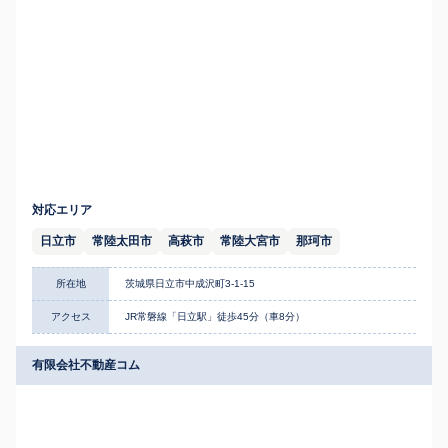
対応エリア
日立市
常陸太田市
高萩市
常陸大宮市
那珂市
所在地
茨城県日立市中成沢町3-1-15
アクセス
JR常磐線「日立駅」徒歩45分（車8分）
有限会社不動産コム