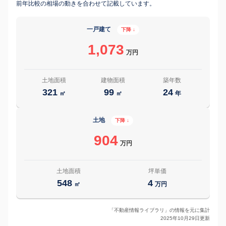
前年比較の相場の動きを合わせて記載しています。
一戸建て
下降 ↓
1,073
万円
土地面積
建物面積
築年数
321
99
24
㎡
㎡
年
土地
下降 ↓
904
万円
土地面積
坪単価
548
4
㎡
万円
「不動産情報ライブラリ」の情報を元に集計
2025年10月29日更新