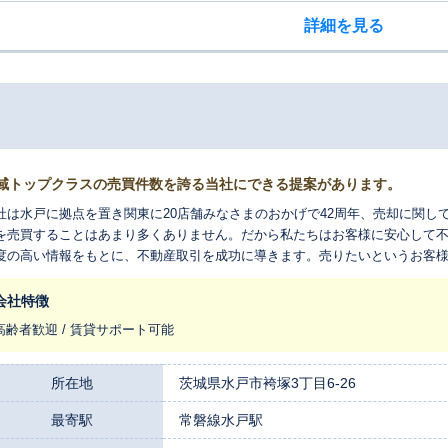
詳細を見る
域トップクラスの売買件数を誇る当社にできる提案があります。
社は水戸に拠点を置き関東に20店舗みなさまのおかげで42周年、売却に関し
を売買することはあまり多くありません。だから私たちはお客様に安心して
度の高い情報をもとに、不動産取引を成功に導きます。売りたいというお客
た」というその一言のために、私たちが全力でサポート致します。
会社特徴
高齢者歓迎 / 賃貸サポート可能
所在地
茨城県水戸市袴塚3丁目6-26
最寄駅
常磐線水戸駅