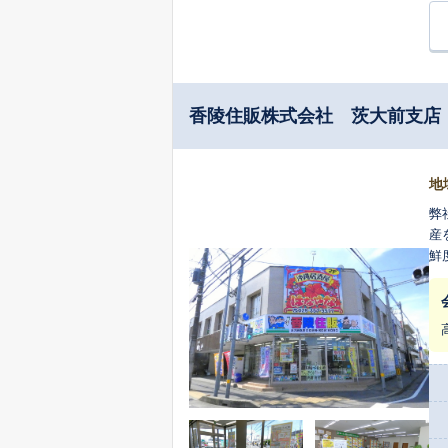
香陵住販株式会社 茨大前支店
地
弊
産
鮮
っ