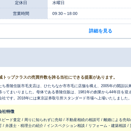
定休日
水曜日
営業時間
09:30～18:00
詳細を見る
域トップクラスの売買件数を誇る当社にできる提案があります。
たち香陵住販市毛支店は、ひたちなか市市毛に店舗を構え、2005年の開設以
添ってまいりました。母体である香陵住販は、1981年の創業から44年目を
会社です。2018年には東京証券取引所スタンダード市場へ上場いたしました
、お客様が大切に育んでこられた資産をお預かりする上で、何よりの信頼の証となると
、茨城県内でも有数の実績である、2万2千戸を超える豊富な賃貸管理戸数に
会社特徴
な力となります。長年蓄積された地域の膨大な取引データと賃貸需要の動向
スピード査定 / 周りに知られずに売却 / 不動産相続の相談可 / 離婚による売却
、的確な査定価格を算出するための基礎となります。また、県内19店舗のネ
可 / 弁護士・税理士の紹介 / インスペクション相談 / リフォーム・建築相談 
」「借りたい」というお客様の声をいただいております。お客様の不動産を