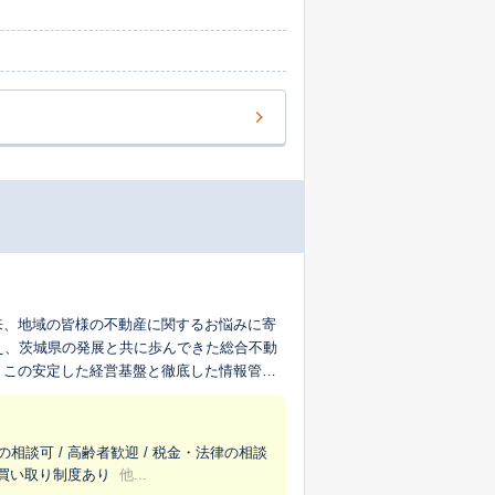
来、地域の皆様の不動産に関するお悩みに寄
迎え、茨城県の発展と共に歩んできた総合不動
。この安定した経営基盤と徹底した情報管理
考えております。 私たちの強み
あります。この実績は、売却活動において大
は、お客様の不動産の価値を多角的に分析
の相談可 / 高齢者歓迎 / 税金・法律の相談
ットワークを通じて、常に多くの「買いた
/ 買い取り制度あり
他...
本当に必要としている将来の買い主様や借り