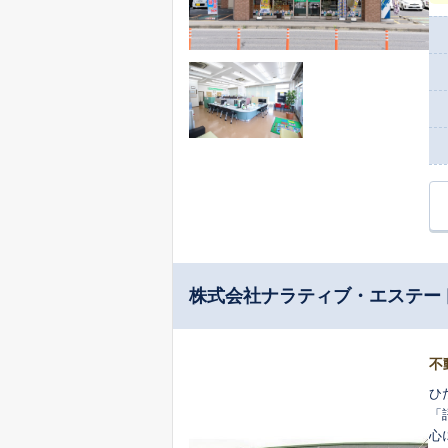
主様へ
は
で
住
ら、
創
な
績
株式会社ナラティブ・エステー
不
ひ
「
心