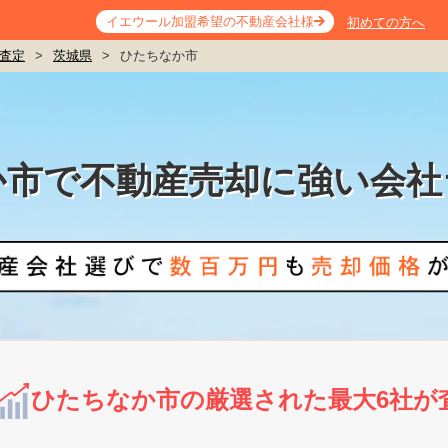
イエウール加盟希望の不動産会社様
初めての方へ
査定
>
茨城県
>
ひたちなか市
か市で不動産売却に強い会社
ひたちなか市の厳選された最大6社が