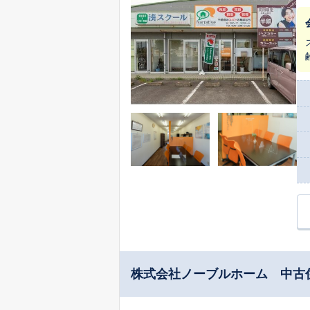
ートナ
た
せ
伝いをいたします
て
ラ
め
家の
由
か
も
株式会社ノーブルホーム 中古