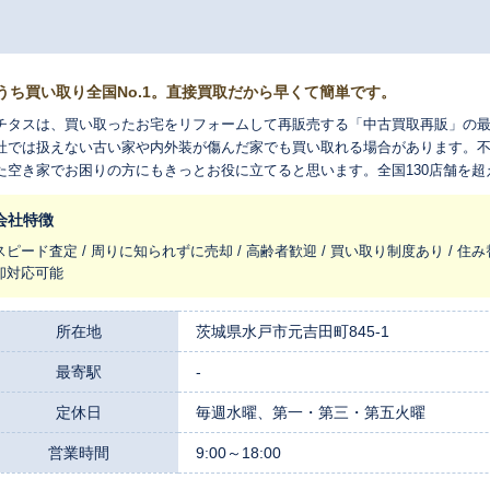
うち買い取り全国No.1。直接買取だから早くて簡単です。
チタスは、買い取ったお宅をリフォームして再販売する「中古買取再販」の
社では扱えない古い家や内外装が傷んだ家でも買い取れる場合があります。
た空き家でお困りの方にもきっとお役に立てると思います。全国130店舗を
れ変わらせ、長く住みつなぐお手伝いをさせてください。
会社特徴
スピード査定 / 周りに知られずに売却 / 高齢者歓迎 / 買い取り制度あり / 住み
却対応可能
所在地
茨城県水戸市元吉田町845-1
最寄駅
-
定休日
毎週水曜、第一・第三・第五火曜
営業時間
9:00～18:00