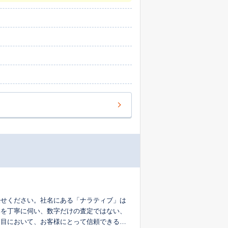
、賃貸、管理、リフォームまでワンストップ
た最適なプランをご提案します。「売却して
て活用する」など、あらゆる選択肢の中か
るのは、
皆様とのご縁を大切に、専門的な知識だけで
動産のご売却は、地域を深く知り、確かな実
任せください。社名にある「ナラティブ」は
いを丁寧に伺い、数字だけの査定ではない、
節目において、お客様にとって信頼できるパ