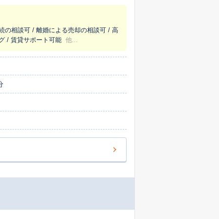
年の上半期にも数多くのお取引をお手伝いさ
の大切な不動産の価値を最大限に高めるお手
続の相談可 / 離婚による売却の相談可 / 高
グ / 賃貸サポート可能
他...
を蓄積しています。その一つが、プロのカメ
い写真はお客様の物件への関心を大きく高
家バンク制度とも連携し、管理が難しい空き
分
っくりと耳を傾けます。「いくらで売れるの
いった漠然としたご不安まで、どんなことで
客様の新たな一歩を全力でサポートいたしま