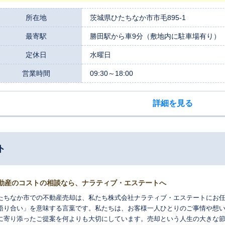
、迅速にお届けする販売力に自信があります。 不動産の売却理由は、お客様の数だけ存在します。だからこそ私たち
、単に「売る」ことだけを最終目的とはいたしません。売買仲介はもちろん
所在地
茨城県ひたちなか市市毛895-1
対応できる総合力を活かし、お客様一人ひとりのご事情や将来設計に合わせ
最寄駅
勝田駅から車9分（敷地内に駐車場有り）
み替える」「リフォームで価値を高めてから売る」「賃貸に出して資産とし
お客様にとって最善の道筋を一緒に考え、全力でサポートさせていただきます。 市毛支店が最も大切にしてい
定休日
水曜日
業以来変わらない「お客様満足度の向上」という理念です。ひたちなか市の
く、お客様のお気持ちに寄り添う丁寧な対応を心がけております。大切な不
営業時間
09:30～18:00
と信頼を持つ私たちにお任せください。まずはお気軽にご相談ください。
詳細を見る
ト
動産のコストの相談なら、ナラティブ・エステートへ
たちなか市での不動産売却は、私たち株式会社ナラティブ・エステートにお
語り合い」を意味する言葉です。私たちは、お客様一人ひとりのご事情や想
に寄り添ったご提案を何よりも大切にしています。売却という人生の大きな