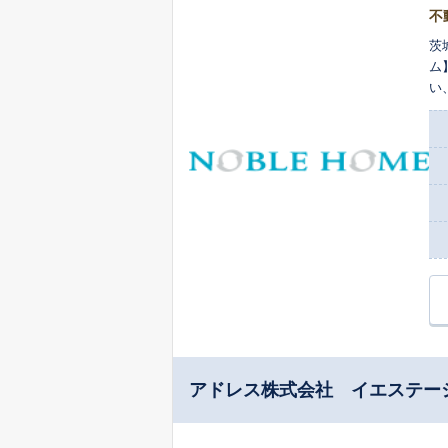
不
茨
ム
い
不
心
アドレス株式会社 イエステー