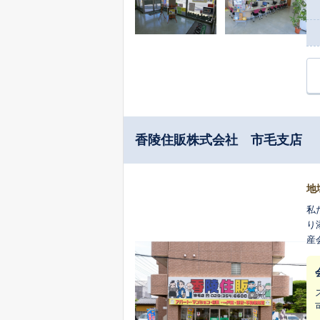
香陵住販株式会社 市毛支店
地
私
り
産
は
は
き
し
い