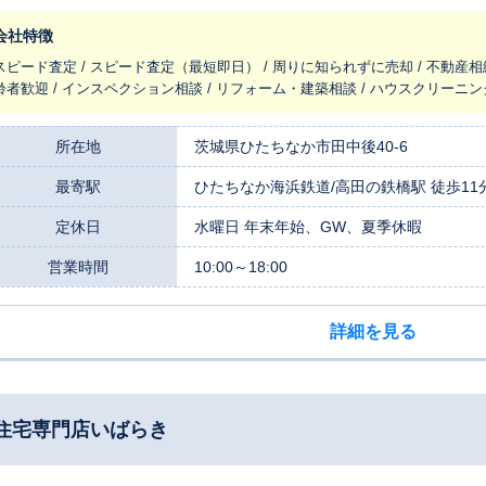
ーでありたい。それが私たちの変わらぬ願いです。 私たちは、大手不動産情報サイトなどでお客様から高い評価をい
だいており、その誠実な対応と実績が認められています。おかげさまで、今
会社特徴
ていただきました。この豊富な経験に基づいた査定力と販売戦略で、お客様
スピード査定 / スピード査定（最短即日） / 周りに知られずに売却 / 不動産相
。 私たちは創業以来、ひたちなか市を中心に地域に根差した活動を続けてまいりました。特に、中古戸建
齢者歓迎 / インスペクション相談 / リフォーム・建築相談 / ハウスクリーニン
の売却を得意としており、物件の魅力を最大限に引き出すための知識や経験
マンによる物件撮影です。インターネットでの情報収集が主流の今、質の高
、より良い条件での売却へと繋がる可能性があります。また、茨城県の空き
所在地
茨城県ひたちなか市田中後40-6
売却や活用に関するご相談にも専門的な立場から助言いたします。 ご相続や転勤、暮らしの変化など、不動産売却の理
最寄駅
ひたちなか海浜鉄道/高田の鉄橋駅 徒歩11
は様々です。どのようなご事情であっても、私たちはまずお客様のお話にじ
」という価格のご相談はもちろん、「何から始めればいいか分からない」と
定休日
水曜日 年末年始、GW、夏季休暇
お聞かせください。ひたちなか市の不動産事情に精通した専門家として、お
す。 まずはお気軽にご相談ください。
営業時間
10:00～18:00
詳細を見る
住宅専門店いばらき