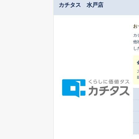
カチタス 水戸店
お
カ
他
し
ま