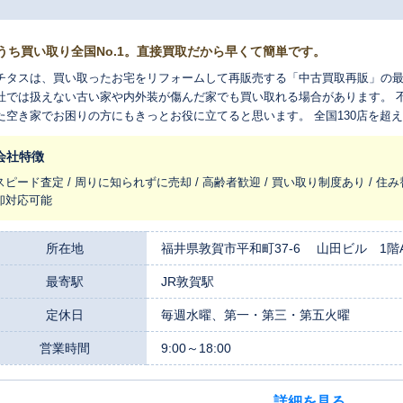
うち買い取り全国No.1。直接買取だから早くて簡単です。
チタスは、買い取ったお宅をリフォームして再販売する「中古買取再販」の最
社では扱えない古い家や内外装が傷んだ家でも買い取れる場合があります。 
た空き家でお困りの方にもきっとお役に立てると思います。 全国130店を超
れ変わらせ、長く住みつなぐお手伝いをさせてください。
会社特徴
スピード査定 / 周りに知られずに売却 / 高齢者歓迎 / 買い取り制度あり / 住み
却対応可能
所在地
福井県敦賀市平和町37-6 山田ビル 1階
最寄駅
JR敦賀駅
定休日
毎週水曜、第一・第三・第五火曜
営業時間
9:00～18:00
詳細を見る