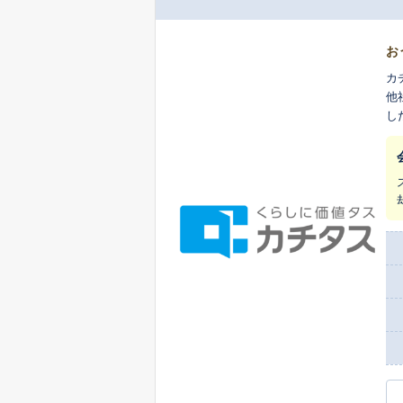
お
カ
他
し
ま