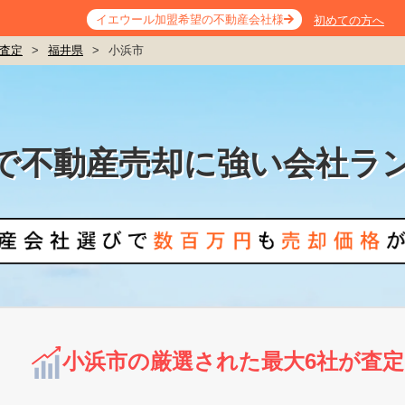
イエウール加盟希望の不動産会社様
初めての方へ
査定
>
福井県
>
小浜市
で不動産売却に強い会社ラ
小浜市の厳選された最大6社が査定