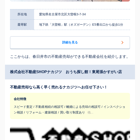
所在地
愛知県名古屋市北区大曽根3-7-34
最寄駅
地下鉄「大曽根」駅（オズガーデン）E5番出口から徒歩1分
詳細を見る
ここからは、春日井市の不動産売却ができる不動産会社を紹介します。
株式会社不動産SHOPナカジツ おうち探し館！東尾張かすがい店
不動産売却なら高く早く売れるナカジツへお任せ下さい！
会社特徴
スピード査定 / 不動産相続の相談可 / 離婚による売却の相談可 / インスペクショ
ン相談 / リフォーム・建築相談 / 買い取り制度あり
他...