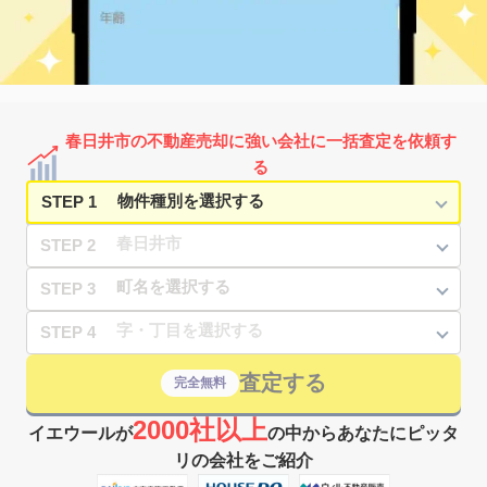
春日井市の不動産売却に強い会社に一括査定を依頼す
る
STEP 1
STEP 2
STEP 3
STEP 4
査定する
完全無料
2000社以上
イエウールが
の中からあなたにピッタ
リの会社をご紹介