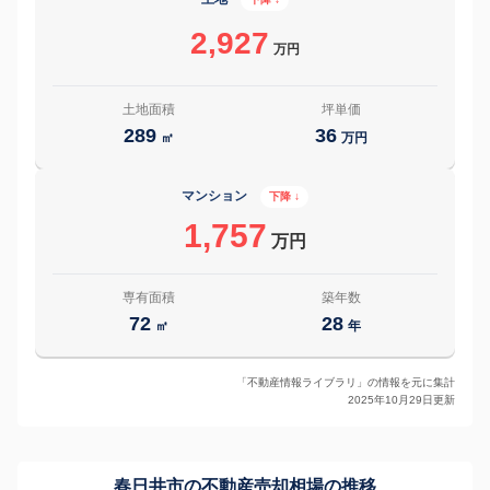
2,927
万円
土地面積
坪単価
289
36
㎡
万円
マンション
下降 ↓
1,757
万円
専有面積
築年数
72
28
㎡
年
「不動産情報ライブラリ」の情報を元に集計
2025年10月29日更新
春日井市の
不動産売却相場の推移