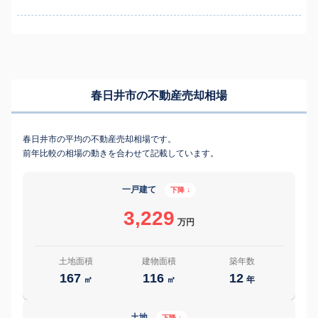
春日井市の不動産売却相場
春日井市の平均の不動産売却相場です。
前年比較の相場の動きを合わせて記載しています。
一戸建て
下降 ↓
3,229
万円
土地面積
建物面積
築年数
167
116
12
㎡
㎡
年
土地
下降 ↓