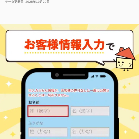
データ更新日: 2025年10月29日
味鋺
勝川(ＪＲ)
1,200
65
35
柏井町
二子町
2,400
㎡
140
築
年
㎡
万円
万円
6
18
徒歩
徒歩
分
分
間内
1,300
80
26
町屋町
㎡
築
年
万円
-
徒歩
分
味美(名鉄)
2,800
95
17
美濃町
㎡
築
年
万円
12
徒歩
分