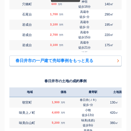
神領
㎡
㎡
穴橋町
600
140
105
万円
16
徒歩
分
高蔵寺
㎡
㎡
石尾台
1,700
290
120
万円
-
徒歩
分
高蔵寺
㎡
㎡
岩成台
3,100
195
95
万円
-
徒歩
分
高蔵寺
㎡
㎡
岩成台
2,700
220
95
万円
15
徒歩
分
高蔵寺
㎡
㎡
岩成台
3,100
175
100
万円
21
徒歩
分
神領
㎡
㎡
上野町
940
200
125
万円
-
徒歩
分
春日井市の一戸建て売却事例をもっと見る
高蔵寺
㎡
㎡
上野町
1,500
115
95
万円
-
徒歩
分
牛山
㎡
㎡
牛山町
3,400
105
95
万円
9
徒歩
分
春日井市の土地の成約事例
牛山
㎡
㎡
牛山町
3,900
140
140
万円
10
徒歩
分
地域
価格
最寄駅
土地面積
間内
㎡
㎡
牛山町
2,600
200
105
万円
3
徒歩
分
春日井(ＪＲ)
朝宮町
1,900
130
㎡
万円
牛山
-
徒歩
分
㎡
㎡
大手田酉町
3,600
160
95
万円
-
徒歩
分
小牧
味美上ノ町
4,600
420
㎡
万円
牛山
13
徒歩
分
㎡
㎡
大手田酉町
2,500
115
105
万円
-
徒歩
分
味美(名鉄)
味美白山町
5,200
380
㎡
万円
春日井(名鉄)
9
徒歩
分
㎡
㎡
大手町
4,100
140
110
万円
28
徒歩
分
高蔵寺