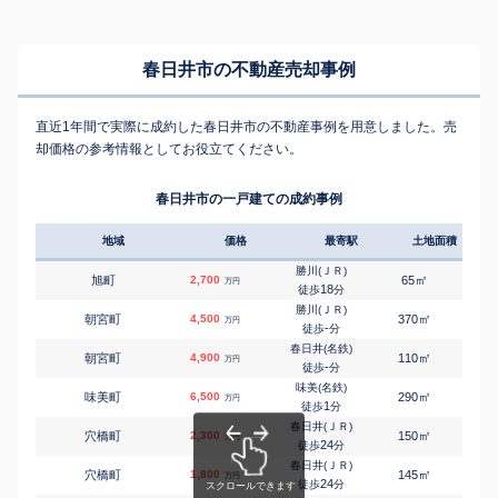
春日井市の不動産売却事例
直近1年間で実際に成約した春日井市の不動産事例を用意しました。売
却価格の参考情報としてお役立てください。
春日井市の一戸建ての成約事例
地域
価格
最寄駅
土地面積
延床
勝川(ＪＲ)
㎡
㎡
旭町
2,700
65
100
万円
18
徒歩
分
勝川(ＪＲ)
㎡
㎡
朝宮町
4,500
370
125
万円
-
徒歩
分
春日井(名鉄)
㎡
㎡
朝宮町
4,900
110
-
万円
-
徒歩
分
味美(名鉄)
㎡
㎡
味美町
6,500
290
570
万円
1
徒歩
分
春日井(ＪＲ)
㎡
㎡
穴橋町
2,300
150
115
万円
24
徒歩
分
春日井(ＪＲ)
㎡
㎡
穴橋町
1,800
145
110
万円
24
徒歩
分