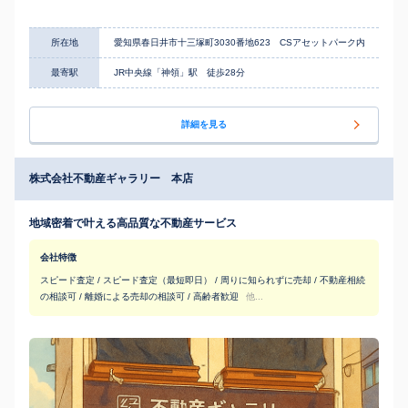
所在地
愛知県春日井市十三塚町3030番地623 CSアセットパーク内
最寄駅
JR中央線「神領」駅 徒歩28分
詳細を見る
株式会社不動産ギャラリー 本店
地域密着で叶える高品質な不動産サービス
会社特徴
スピード査定 / スピード査定（最短即日） / 周りに知られずに売却 / 不動産相続
の相談可 / 離婚による売却の相談可 / 高齢者歓迎
他...