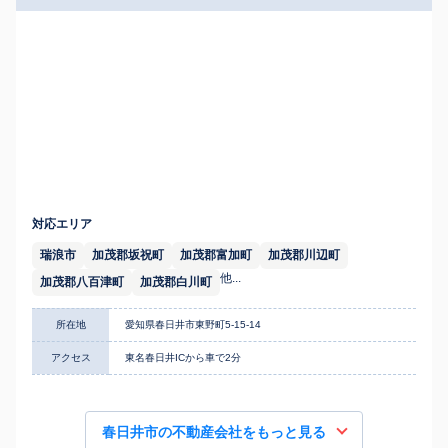
対応エリア
瑞浪市
加茂郡坂祝町
加茂郡富加町
加茂郡川辺町
他...
加茂郡八百津町
加茂郡白川町
所在地
愛知県春日井市東野町5-15-14
アクセス
東名春日井ICから車で2分
春日井市の不動産会社をもっと見る