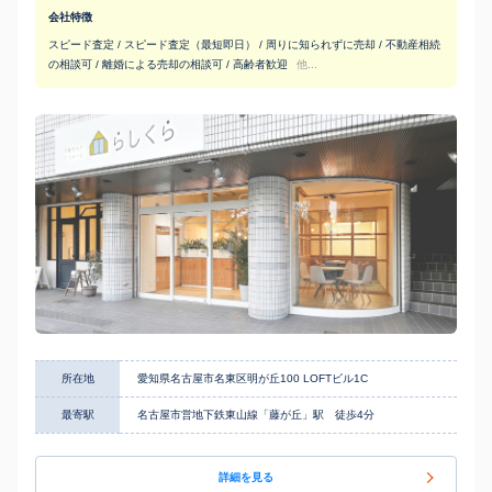
会社特徴
スピード査定 / スピード査定（最短即日） / 周りに知られずに売却 / 不動産相続
の相談可 / 離婚による売却の相談可 / 高齢者歓迎
他...
所在地
愛知県名古屋市名東区明が丘100 LOFTビル1C
最寄駅
名古屋市営地下鉄東山線「藤が丘」駅 徒歩4分
詳細を見る