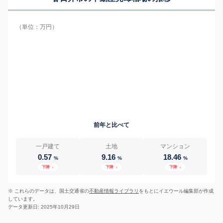
（単位：万円）
前年と比べて
一戸建て
土地
マンション
0.57
9.16
18.46
%
%
%
下降
↓
下降
↓
下降
↓
※ これらのデータは、国土交通省の
不動産情報ライブラリ
をもとにイエウール編集部が作成
しています。
データ更新日: 2025年10月29日