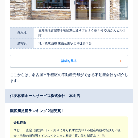
愛知県名古屋市千種区東山通４丁目１０番４号 やおかんビル１
所在地
階
最寄駅
地下鉄東山線 東山公園駅より徒歩１分
詳細を見る
ここからは、名古屋市千種区の不動産売却ができる不動産会社を紹介し
ます。
住友林業ホームサービス株式会社 本山店
顧客満足度ランキング 2冠受賞！
会社特徴
スピード査定（最短即日） / 周りに知られずに売却 / 不動産相続の相談可 / 税
金・法律の相談可 / インスペクション相談 / 買い取り制度あり
他...