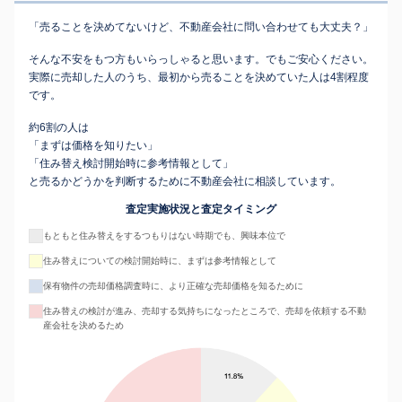
「売ることを決めてないけど、不動産会社に問い合わせても大丈夫？」
そんな不安をもつ方もいらっしゃると思います。でもご安心ください。
実際に売却した人のうち、最初から売ることを決めていた人は4割程度
です。
約6割の人は
「まずは価格を知りたい」
「住み替え検討開始時に参考情報として」
と売るかどうかを判断するために不動産会社に相談しています。
査定実施状況と査定タイミング
もともと住み替えをするつもりはない時期でも、興味本位で
住み替えについての検討開始時に、まずは参考情報として
保有物件の売却価格調査時に、より正確な売却価格を知るために
住み替えの検討が進み、売却する気持ちになったところで、売却を依頼する不動
産会社を決めるため