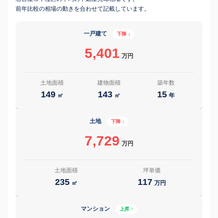
前年比較の相場の動きを合わせて記載しています。
一戸建て
下降 ↓
5,401
万円
土地面積
建物面積
築年数
149
143
15
㎡
㎡
年
土地
下降 ↓
7,729
万円
土地面積
坪単価
235
117
㎡
万円
マンション
上昇 ↑