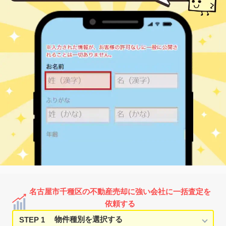
1,300
45
46
内山
㎡
築
年
万円
4
徒歩
分
千種
5,500
80
15
内山
㎡
築
年
万円
5
徒歩
分
千種
2,600
45
16
内山
㎡
築
年
万円
5
徒歩
分
覚王山
6,800
90
14
丘上町
㎡
築
年
万円
3
徒歩
分
覚王山
3,900
95
27
丘上町
㎡
築
年
万円
6
徒歩
分
覚王山
1,700
70
52
覚王山通
㎡
築
年
万円
3
徒歩
分
自由ケ丘(愛知)
190
65
34
霞ケ丘
㎡
築
年
万円
6
徒歩
分
茶屋ケ坂
2,400
80
25
香流橋
㎡
築
年
万円
24
徒歩
分
茶屋ケ坂
2,000
95
29
香流橋
㎡
築
年
万円
29
徒歩
分
本山(愛知)
3,900
80
13
鹿子町
㎡
築
年
万円
8
徒歩
分
自由ケ丘(愛知)
2,600
75
27
鹿子殿
㎡
築
年
万円
16
徒歩
分
名古屋市千種区の不動産売却に強い会社に一括査定を
自由ケ丘(愛知)
1,900
70
27
鹿子殿
㎡
築
年
万円
依頼する
16
徒歩
分
STEP 1