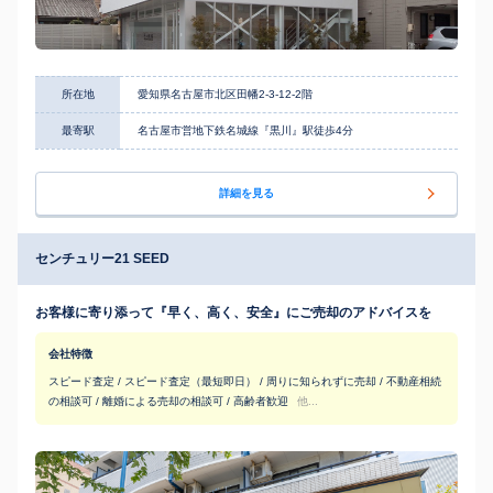
所在地
愛知県名古屋市北区田幡2-3-12-2階
最寄駅
名古屋市営地下鉄名城線『黒川』駅徒歩4分
詳細を見る
センチュリー21 SEED
お客様に寄り添って『早く、高く、安全』にご売却のアドバイスを
会社特徴
スピード査定 / スピード査定（最短即日） / 周りに知られずに売却 / 不動産相続
の相談可 / 離婚による売却の相談可 / 高齢者歓迎
他...