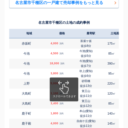
名古屋市千種区の一戸建て売却事例をもっと見る
覚王山
㎡
㎡
丘上町
22,000
240
240
万円
4
徒歩
分
小幡
㎡
㎡
香流橋
3,400
150
100
万円
24
徒歩
分
名古屋市千種区の土地の成約事例
自由ケ丘(愛知)
㎡
㎡
鹿子殿
6,800
850
130
万円
12
徒歩
分
地域
価格
最寄駅
土地面積
ナゴヤドーム前矢田
㎡
㎡
萱場
5,100
120
100
万円
11
徒歩
分
茶屋ケ坂
赤坂町
4,000
175
㎡
万円
一社
8
徒歩
分
㎡
㎡
京命
3,400
75
95
万円
27
徒歩
分
今池(愛知)
今池
4,500
85
1
㎡
万円
茶屋ケ坂
5
徒歩
分
㎡
㎡
京命
4,900
170
110
万円
28
徒歩
分
今池(愛知)
今池
18,000
390
1
㎡
万円
茶屋ケ坂
7
徒歩
分
㎡
㎡
京命
4,700
145
105
万円
29
徒歩
分
吹上(愛知)
今池
3,800
95
1
㎡
万円
東山公園(愛知)
6
徒歩
分
㎡
㎡
清住町
8,900
135
130
万円
5
徒歩
分
砂田橋
上野
5,000
220
㎡
万円
本山(愛知)
13
徒歩
分
㎡
㎡
楠元町
4,000
150
60
万円
5
徒歩
分
覚王山
大島町
1,100
120
㎡
万円
今池(愛知)
11
徒歩
分
㎡
㎡
松軒
750
50
-
万円
13
徒歩
分
覚王山
大島町
3,400
85
1
㎡
万円
覚王山
12
徒歩
分
㎡
㎡
振甫町
4,000
60
85
万円
14
徒歩
分
本山(愛知)
鹿子町
1,800
140
㎡
万円
本山(愛知)
11
徒歩
分
㎡
㎡
園山町
7,300
140
105
万円
8
徒歩
分
自由ケ丘(愛知)
鹿子殿
4,000
145
㎡
万円
東山公園(愛知)
11
徒歩
分
㎡
㎡
園山町
14,000
175
150
万円