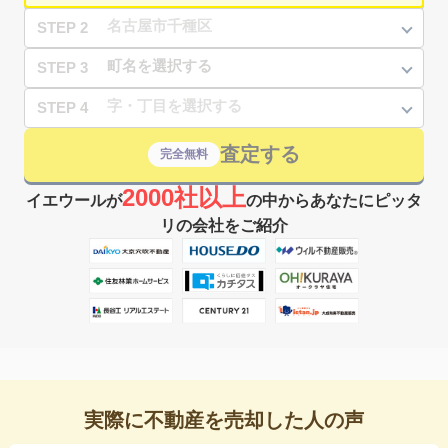
STEP 2
STEP 3
STEP 4
査定する
完全無料
2000社以上
イエウールが
の中からあなたにピッタ
リの会社をご紹介
実際に不動産を売却した人の声