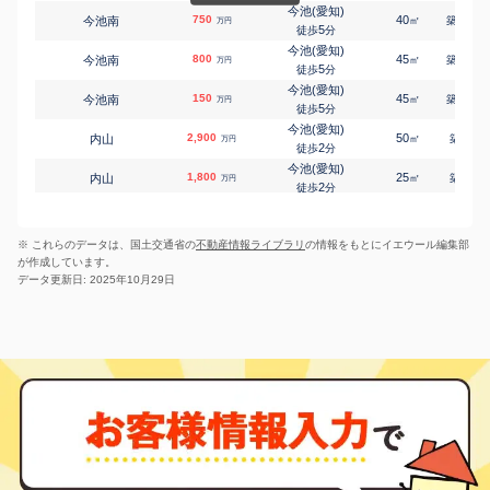
今池(愛知)
750
茶屋ケ坂
40
52
今池南
㎡
築
年
万円
竹越
4,600
230
5
㎡
徒歩
分
万円
19
徒歩
分
今池(愛知)
吹上(愛知)
800
45
53
今池南
㎡
築
年
万円
千種
4,000
105
1
㎡
5
万円
徒歩
分
3
徒歩
分
今池(愛知)
吹上(愛知)
150
45
53
今池南
㎡
築
年
万円
千種
2,700
115
㎡
万円
5
徒歩
分
6
徒歩
分
今池(愛知)
吹上(愛知)
2,900
50
9
内山
㎡
築
年
万円
千種
2,400
105
㎡
万円
2
徒歩
分
6
徒歩
分
今池(愛知)
吹上(愛知)
1,800
25
8
内山
㎡
築
年
万円
千種
1,900
65
㎡
万円
2
徒歩
分
6
徒歩
分
今池(愛知)
吹上(愛知)
2,000
30
10
内山
㎡
築
年
千種
3,000
万円
95
1
㎡
万円
3
徒歩
分
10
徒歩
分
※ これらのデータは、国土交通省の
不動産情報ライブラリ
の情報をもとにイエウール編集部
今池(愛知)
自由ケ丘(愛知)
3,100
35
1
内山
㎡
築
年
月ケ丘
2,200
390
万円
㎡
万円
が作成しています。
3
徒歩
分
10
徒歩
分
データ更新日: 2025年10月29日
今池(愛知)
自由ケ丘(愛知)
2,900
45
8
月ケ丘
内山
3,200
㎡
270
築
年
㎡
万円
万円
3
12
徒歩
徒歩
分
分
今池(愛知)
2,300
30
10
内山
㎡
築
年
万円
3
徒歩
分
今池(愛知)
2,800
30
1
内山
㎡
築
年
万円
3
徒歩
分
今池(愛知)
300
15
39
内山
㎡
築
年
万円
4
徒歩
分
千種
1,600
20
18
内山
㎡
築
年
万円
2
徒歩
分
千種