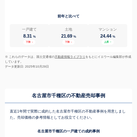
前年と比べて
一戸建て
土地
マンション
8.31
21.69
24.44
%
%
%
下降
↓
下降
↓
上昇
↑
※ これらのデータは、国土交通省の
不動産情報ライブラリ
をもとにイエウール編集部が作成
しています。
データ更新日: 2025年10月29日
名古屋市千種区の不動産売却事例
直近1年間で実際に成約した名古屋市千種区の不動産事例を用意しまし
た。売却価格の参考情報としてお役立てください。
名古屋市千種区の一戸建ての成約事例