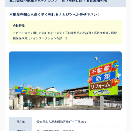
株式会社不動産SHOPナカジツ おうち探し館！名古屋昭和店
不動産売却なら高く早く売れるナカジツへお任せ下さい！
会社特徴
スピード査定 / 周りに知られずに売却 / 不動産相続の相談可 / 高齢者歓迎 / 瑕疵
担保保険対応 / インスペクション相談
他...
所在地
愛知県名古屋市昭和区緑町一丁目25-1