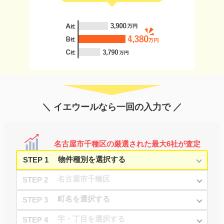
＼ イエウールなら一回の入力で ／
名古屋市千種区の厳選された最大6社が査定
STEP 1
STEP 2
STEP 3
STEP 4