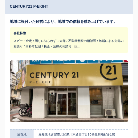
CENTURY21 P-EIGHT
地域に根付いた経営により、地域での信頼を積み上げています。
会社特徴
スピード査定 / 周りに知られずに売却 / 不動産相続の相談可 / 離婚による売却の
相談可 / 高齢者歓迎 / 税金・法律の相談可
他...
所在地
愛知県名古屋市北区黒川本通四丁目30番黒川籏ビル1階