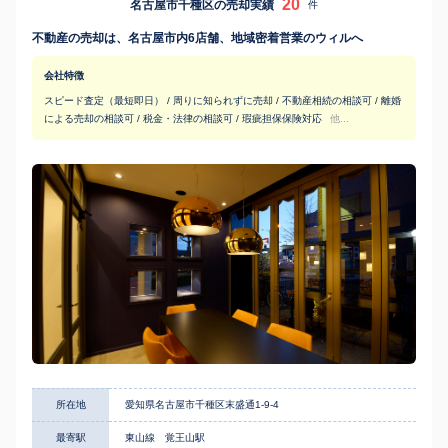
20
名古屋市千種区の売却実績
件
不動産の売却は、名古屋市内6店舗、地域密着営業のウィルへ
会社特徴
スピード査定（最短即日） / 周りに知られずに売却 / 不動産相続の相談可 / 離婚
による売却の相談可 / 税金・法律の相談可 / 瑕疵担保保険対応
他...
所在地
愛知県名古屋市千種区末盛通1-9-4
最寄駅
東山線 覚王山駅