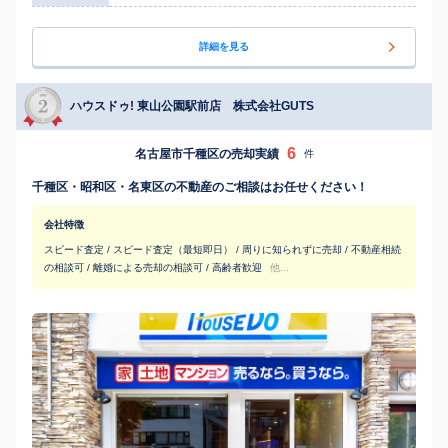
詳細を見る
ハウスドゥ! 東山公園駅前店 株式会社GUTS
6
名古屋市千種区の売却実績
件
千種区・昭和区・名東区の不動産のご相談はお任せください！
会社特徴
スピード査定 / スピード査定（最短即日） / 周りに知られずに売却 / 不動産相続
の相談可 / 離婚による売却の相談可 / 高齢者歓迎
他...