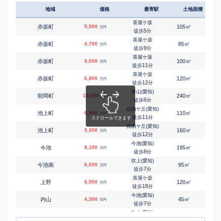
地域
価格
最寄駅
土地面積
延床
茶屋ケ坂
㎡
㎡
赤坂町
5,500
105
85
万円
5
徒歩
分
茶屋ケ坂
㎡
㎡
赤坂町
4,700
85
100
万円
9
徒歩
分
茶屋ケ坂
㎡
㎡
赤坂町
5,000
100
95
万円
11
徒歩
分
茶屋ケ坂
㎡
㎡
赤坂町
6,800
120
105
万円
12
徒歩
分
本山(愛知)
㎡
㎡
朝岡町
10,000
240
220
万円
6
徒歩
分
自由ケ丘(愛知)
㎡
㎡
池上町
6,500
110
80
万円
11
徒歩
分
自由ケ丘(愛知)
㎡
㎡
池上町
5,300
160
95
万円
12
徒歩
分
今池(愛知)
㎡
㎡
今池
8,100
195
430
万円
8
徒歩
分
吹上(愛知)
㎡
㎡
今池南
6,000
95
95
万円
7
徒歩
分
茶屋ケ坂
㎡
㎡
上野
6,500
120
100
万円
18
徒歩
分
今池(愛知)
㎡
㎡
内山
4,300
45
75
万円
7
徒歩
分
吹上(愛知)
㎡
㎡
大久手町
3,200
65
100
万円
2
徒歩
分