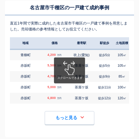
名古屋市千種区の一戸建て成約事例
直近1年間で実際に成約した名古屋市千種区の一戸建て事例を用意しま
した。売却価格の参考情報としてお役立てください。
地域
価格
最寄駅
駅徒歩
土地面積
延床
青柳町
4,200
吹上(愛知)
5
105
110
徒歩
分
㎡
万円
赤坂町
5,500
茶屋ケ坂
5
105
85
徒歩
分
㎡
万円
赤坂町
4,700
茶屋ケ坂
9
85
100
徒歩
分
㎡
万円
赤坂町
5,000
茶屋ケ坂
11
100
95
徒歩
分
㎡
万円
赤坂町
6,800
茶屋ケ坂
12
120
105
徒歩
分
㎡
万円
もっと見る