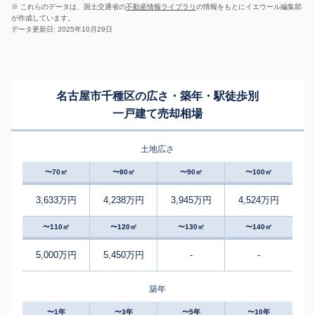
※ これらのデータは、国土交通省の
不動産情報ライブラリ
の情報をもとにイエウール編集部
が作成しています。
データ更新日: 2025年10月29日
名古屋市千種区の広さ・築年・駅徒歩別
一戸建て売却相場
土地広さ
〜70㎡
〜80㎡
〜90㎡
〜100㎡
3,633万円
4,238万円
3,945万円
4,524万円
〜110㎡
〜120㎡
〜130㎡
〜140㎡
5,000万円
5,450万円
-
-
築年
〜1年
〜3年
〜5年
〜10年