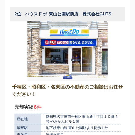
2位
ハウスドゥ! 東山公園駅前店 株式会社GUTS
千種区・昭和区・名東区の不動産のご相談はお任せ
ください！
6
売却実績
件
愛知県名古屋市千種区東山通４丁目１０番４
所在地
号 やおかんビル１階
最寄駅
地下鉄東山線 東山公園駅より徒歩１分
定休日
毎週水曜日