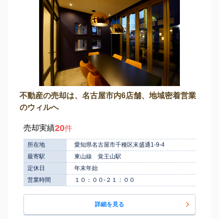
不動産の売却は、名古屋市内6店舗、地域密着営業
のウィルへ
20
売却実績
件
所在地
愛知県名古屋市千種区末盛通1-9-4
最寄駅
東山線 覚王山駅
定休日
年末年始
営業時間
１０：００-２１：００
詳細を見る