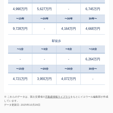
4,990万円
5,627万円
-
6,745万円
〜15年
〜20年
〜30年
30年〜
9,728万円
-
4,164万円
4,668万円
駅徒歩
〜1分
〜3分
〜5分
〜10分
-
-
-
6,264万円
〜15分
〜20分
〜30分
30分〜
4,721万円
3,955万円
4,072万円
-
※ これらのデータは、国土交通省の
不動産情報ライブラリ
をもとにイエウール編集部が作成
しています。
データ更新日: 2025年10月29日