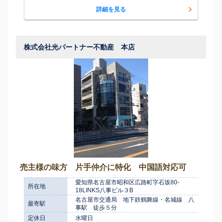
詳細を見る
株式会社光パートナー不動産 本店
売主様の味方 片手仲介に特化 中国語対応可
愛知県名古屋市昭和区広路町字石坂80-
所在地
18LINKS八事ビル３B
名古屋市交通局 地下鉄鶴舞線・名城線 八
最寄駅
事駅 徒歩５分
定休日
水曜日