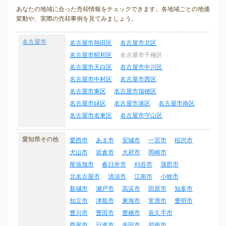
あなたの地域に合った売却情報をチェックできます。各地域ごとの地価
変動や、実際の売却事例を見てみましょう。
名古屋市
名古屋市熱田区
名古屋市北区
名古屋市昭和区
名古屋市千種区
名古屋市天白区
名古屋市中川区
名古屋市中村区
名古屋市西区
名古屋市東区
名古屋市瑞穂区
名古屋市緑区
名古屋市港区
名古屋市南区
名古屋市名東区
名古屋市守山区
愛知県その他
愛西市
あま市
安城市
一宮市
稲沢市
犬山市
岩倉市
大府市
岡崎市
尾張旭市
春日井市
刈谷市
蒲郡市
北名古屋市
清須市
江南市
小牧市
新城市
瀬戸市
高浜市
田原市
知多市
知立市
津島市
東海市
常滑市
豊明市
豊川市
豊田市
豊橋市
長久手市
西尾市
日進市
半田市
碧南市