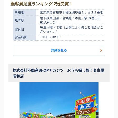
顧客満足度ランキング 2冠受賞！
所在地
愛知県名古屋市千種区四谷通１丁目２２番地
地下鉄東山線・名城線「本山」駅 ６番出口
最寄駅
徒歩約１分
毎週火曜・水曜（店舗により異なる場合がご
定休日
ざいます。）
営業時間
10:00～18:00
詳細を見る
株式会社不動産SHOPナカジツ おうち探し館！名古屋
昭和店