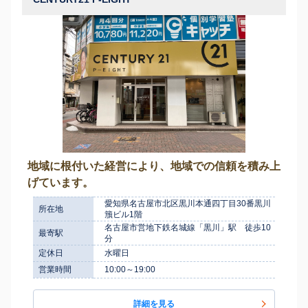
地域に根付いた経営により、地域での信頼を積み上
げています。
愛知県名古屋市北区黒川本通四丁目30番黒川
所在地
籏ビル1階
名古屋市営地下鉄名城線「黒川」駅 徒歩10
最寄駅
分
定休日
水曜日
営業時間
10:00～19:00
詳細を見る