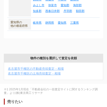
みよし市
弥富市
愛知郡
海部郡
知多郡
西春日井郡
丹羽郡
額田郡
愛知県の
岐阜県
静岡県
愛知県
三重県
他の都道府県
物件の種別を選択して査定を依頼
名古屋市千種区の不動産売却査定・相場
名古屋市千種区の土地売却査定・相場
※1 2025年1月現在「不動産会社の一括査定サイトに関するランキング調
査」より(株)東京商工リサーチ
売りたい