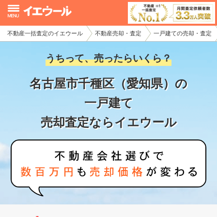
不動産一括査定のイエウール
不動産売却・査定
一戸建ての売却・査定
イエウール加盟希望の不動産会社様
うちって、売ったらいくら？
初めての方へ
名古屋市千種区（愛知県）の
不動産売却の流れ
一戸建て
不動産の売却・一括査定
売却査定ならイエウール
家査定シミュレーター
お問い合わせ