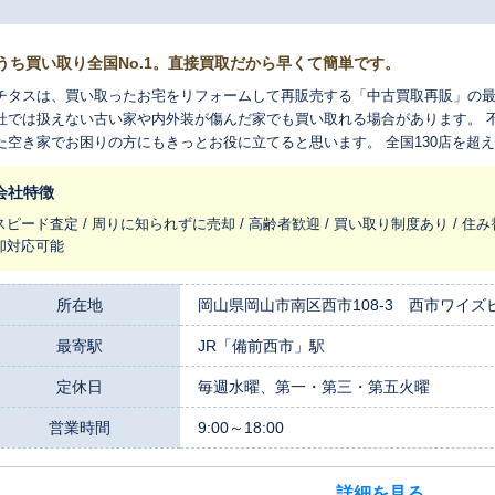
うち買い取り全国No.1。直接買取だから早くて簡単です。
チタスは、買い取ったお宅をリフォームして再販売する「中古買取再販」の最
社では扱えない古い家や内外装が傷んだ家でも買い取れる場合があります。 
た空き家でお困りの方にもきっとお役に立てると思います。 全国130店を超
れ変わらせ、長く住みつなぐお手伝いをさせてください。
会社特徴
スピード査定 / 周りに知られずに売却 / 高齢者歓迎 / 買い取り制度あり / 住み
却対応可能
所在地
岡山県岡山市南区西市108-3 西市ワイズ
最寄駅
JR「備前西市」駅
定休日
毎週水曜、第一・第三・第五火曜
営業時間
9:00～18:00
詳細を見る