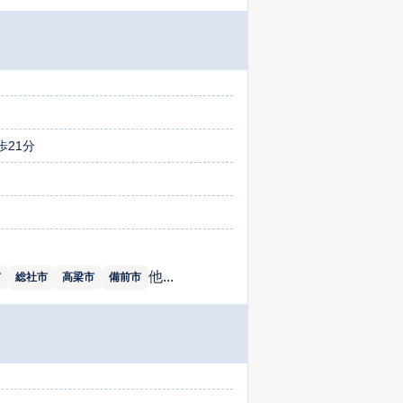
21分
他...
市
総社市
高梁市
備前市