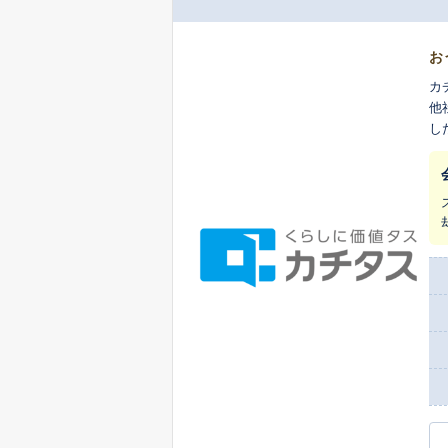
お
カ
他
し
ま