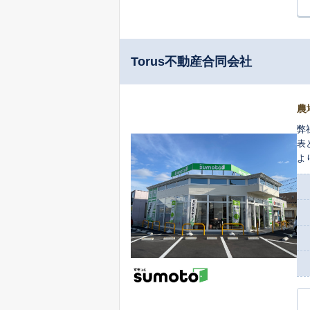
Torus不動産合同会社
農
弊
表
よ