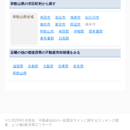
和歌山県の市区町村から探す
和歌山県全域
有田市
岩出市
海南市
紀の川市
御坊市
新宮市
田辺市
橋本市
和歌山市
有田郡
伊都郡
西牟婁郡
東牟婁郡
日高郡
近畿の他の都道府県の不動産売却相場をみる
滋賀県
京都府
大阪府
兵庫県
奈良県
和歌山県
※1 2025年1月現在「不動産会社の一括査定サイトに関するランキング調
査」より(株)東京商工リサーチ