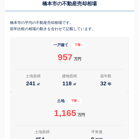
橋本市の不動産売却相場
橋本市の平均の不動産売却相場です。
前年比較の相場の動きを合わせて記載しています。
一戸建て
下降 ↓
957
万円
土地面積
建物面積
築年数
241
118
32
㎡
㎡
年
土地
下降 ↓
1,165
万円
土地面積
坪単価