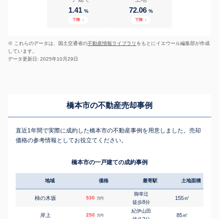
1.41
72.06
%
%
下降
↓
下降
↓
※ これらのデータは、国土交通省の
不動産情報ライブラリ
をもとにイエウール編集部が作成
しています。
データ更新日: 2025年10月29日
橋本市の不動産売却事例
直近1年間で実際に成約した橋本市の不動産事例を用意しました。売却
価格の参考情報としてお役立てください。
橋本市の一戸建ての成約事例
地域
価格
最寄駅
土地面積
延床
御幸辻
㎡
㎡
柿の木坂
530
155
95
万円
8
徒歩
分
紀伊山田
㎡
㎡
岸上
250
85
80
万円