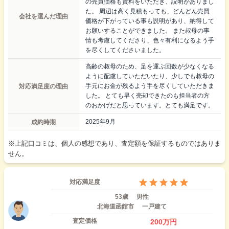
の売買価格も資料をいただき、説明がありまし
た。 周辺は高く見積もっても、どんどん売買
会社を選んだ理由
価格が下がっている事も説明があり、納得して
お願いすることができました。 また叔母の事
情も考慮してくださり、色々有利になるよう手
を尽くしてくださいました。
高齢の叔母のため、足を運ぶ回数が少なくなる
ように配慮していただいたり、少しでも叔母の
対応満足度の理由
手元にお金が残るよう手を尽くしていただきま
した。 とても早く売却できたのも担当者の方
のおかげだと思っています。とても満足です。
成約時期
2025年9月
※上記口コミは、個人の感想であり、査定額を保証するものではありま
せん。
対応満足度
53歳
男性
北海道函館市
一戸建て
査定価格
200
万円