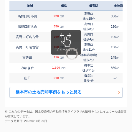
4
徒歩
分
地域
価格
最寄駅
土地面積
学文路
㎡
㎡
南馬場
650
200
160
万円
16
徒歩
分
高野口
高野口町小田
220
330
㎡
万円
御幸辻
18
徒歩
分
㎡
㎡
みゆき台
2,900
175
120
万円
21
徒歩
分
高野口
高野口町名倉
550
230
㎡
万円
御幸辻
8
徒歩
分
㎡
㎡
御幸辻
78
230
-
万円
9
徒歩
分
高野口
高野口町名古曽
290
190
㎡
万円
橋本(和歌山)
4
徒歩
分
㎡
㎡
向副
950
610
260
万円
16
徒歩
分
高野口
高野口町名古曽
160
130
㎡
万円
11
徒歩
分
橋本(和歌山)
古佐田
310
145
㎡
万円
2
徒歩
分
御幸辻
みゆき台
1,300
860
㎡
万円
21
徒歩
分
御幸辻
山田
610
-
㎡
万円
-
徒歩
分
橋本市の土地売却事例をもっと見る
※ これらのデータは、国土交通省の
不動産情報ライブラリ
の情報をもとにイエウール編集部
が作成しています。
データ更新日: 2025年10月29日