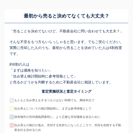
最初から売ると決めてなくても
大丈夫？
「売ることを決めてないけど、不動産会社に問い合わせても大丈夫？」
そんな不安をもつ方もいらっしゃると思います。でもご安心ください。
実際に売却した人のうち、最初から売ることを決めていた人は4割程度
です。
約6割の人は
「まずは価格を知りたい」
「住み替え検討開始時に参考情報として」
と売るかどうかを判断するために不動産会社に相談しています。
査定実施状況と査定タイミング
もともと住み替えをするつもりはない時期でも、興味本位で
住み替えについての検討開始時に、まずは参考情報として
保有物件の売却価格調査時に、より正確な売却価格を知るために
住み替えの検討が進み、売却する気持ちになったところで、売却を依頼する不動
産会社を決めるため