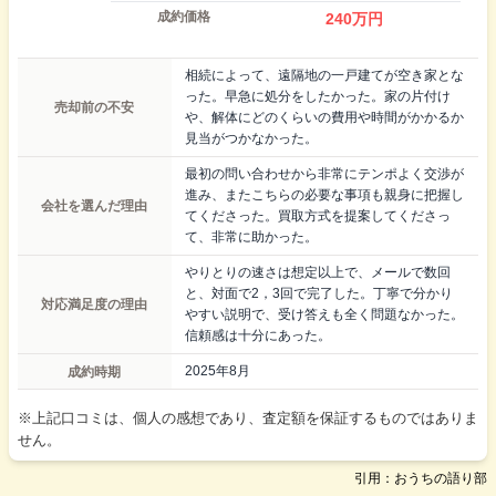
成約価格
240
万円
相続によって、遠隔地の一戸建てが空き家とな
った。早急に処分をしたかった。家の片付け
売却前の不安
や、解体にどのくらいの費用や時間がかかるか
見当がつかなかった。
最初の問い合わせから非常にテンポよく交渉が
進み、またこちらの必要な事項も親身に把握し
会社を選んだ理由
てくださった。買取方式を提案してくださっ
て、非常に助かった。
やりとりの速さは想定以上で、メールで数回
と、対面で2，3回で完了した。丁寧で分かり
対応満足度の理由
やすい説明で、受け答えも全く問題なかった。
信頼感は十分にあった。
成約時期
2025年8月
※上記口コミは、個人の感想であり、査定額を保証するものではありま
せん。
引用：おうちの語り部