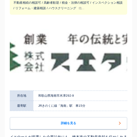
不動産相続の相談可 / 高齢者歓迎 / 税金・法律の相談可 / インスペクション相談
/ リフォーム・建築相談 / ハウスクリーニング
他...
所在地
和歌山県海南市木津292-9
最寄駅
JRきのくに線「海南」駅 車15分
詳細を見る