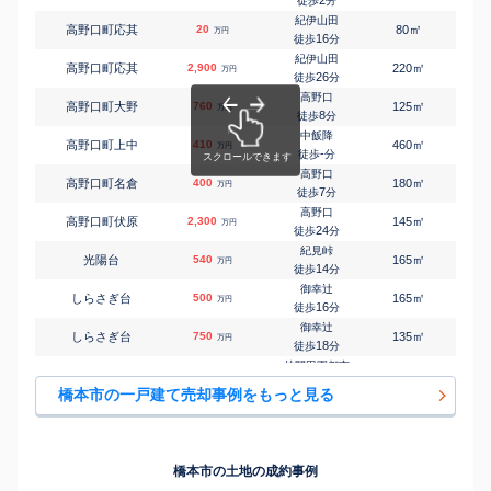
2
徒歩
分
紀伊山田
㎡
㎡
高野口町応其
20
80
85
万円
16
徒歩
分
紀伊山田
㎡
㎡
高野口町応其
2,900
220
95
万円
26
徒歩
分
高野口
㎡
㎡
高野口町大野
760
125
110
万円
8
徒歩
分
中飯降
㎡
㎡
高野口町上中
410
460
155
万円
-
徒歩
分
高野口
㎡
㎡
高野口町名倉
400
180
100
万円
7
徒歩
分
高野口
㎡
㎡
高野口町伏原
2,300
145
95
万円
24
徒歩
分
紀見峠
㎡
㎡
光陽台
540
165
120
万円
14
徒歩
分
御幸辻
㎡
㎡
しらさぎ台
500
165
135
万円
16
徒歩
分
御幸辻
㎡
㎡
しらさぎ台
750
135
95
万円
18
徒歩
分
林間田園都市
㎡
㎡
城山台
330
210
110
万円
-
徒歩
分
橋本市の一戸建て売却事例をもっと見る
林間田園都市
㎡
㎡
城山台
40
210
110
万円
-
徒歩
分
林間田園都市
㎡
㎡
橋谷
2,400
165
105
万円
6
徒歩
分
橋本市の土地の成約事例
林間田園都市
㎡
㎡
三石台
2,200
210
135
万円