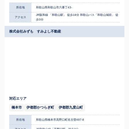
所在地
和歌山県和歌山市六番丁43-
JR阪和線 「和歌山駅」 徒歩18分 和歌山バス「和歌山城前」 徒
アクセス
歩3分
株式会社みずも すみよし不動産
対応エリア
橋本市
伊都郡かつらぎ町
伊都郡九度山町
所在地
和歌山県橋本市高野口町名古曽497-8