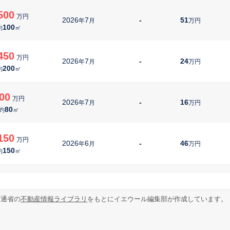
500
万円
2026
7
-
51
年
月
万円
100
約
㎡
450
万円
2026
7
-
24
年
月
万円
200
約
㎡
00
万円
2026
7
-
16
年
月
万円
80
約
㎡
150
万円
2026
6
-
46
年
月
万円
150
約
㎡
400
万円
2026
6
-
32
年
月
万円
250
約
㎡
交通省の
不動産情報ライブラリ
をもとにイエウール編集部が作成しています。
380
万円
2026
6
-
37
年
月
万円