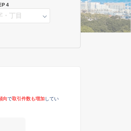
EP 4
傾向
で
取引件数も増加
してい