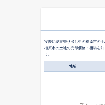
4
石原田町
1,
土橋町
実際に現在売り出し中の橿原市の土
橿原市の土地の売却価格・相場を知
7
う。
雲梯町
地域
1,
木原町
2,
山之坊町