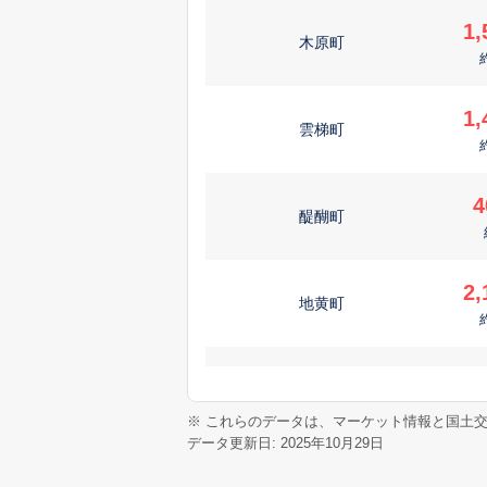
1,
木原町
1,
雲梯町
4
醍醐町
2,
地黄町
2,
和田町
※ これらのデータは、マーケット情報と国土
データ更新日: 2025年10月29日
2,
新口町