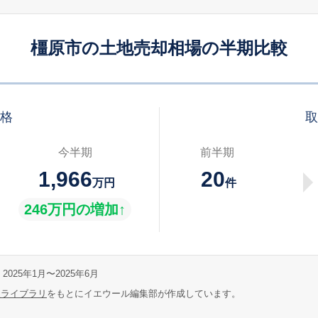
橿原市の土地売却相場の半期比較
価格
取
今半期
前半期
1,966
20
万円
件
246万円の増加↑
2025年1月〜2025年6月
報ライブラリ
をもとにイエウール編集部が作成しています。