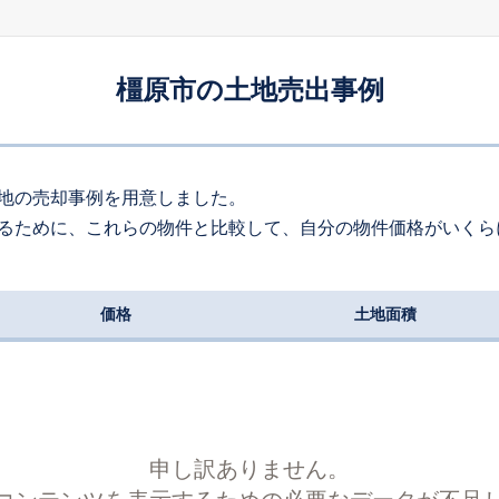
210
約
㎡
55
万円
2026
6
-
17
年
月
万円
橿原市の土地売出事例
90
約
㎡
780
万円
2026
6
-
31
年
月
万円
190
約
㎡
地の売却事例を用意しました。
るために、これらの物件と比較して、自分の物件価格がいくら
00
万円
2026
6
-
20
年
月
万円
120
約
㎡
価格
土地面積
100
万円
2026
5
-
27
年
月
万円
140
約
㎡
850
万円
2026
5
-
40
年
月
万円
240
約
㎡
申し訳ありません。