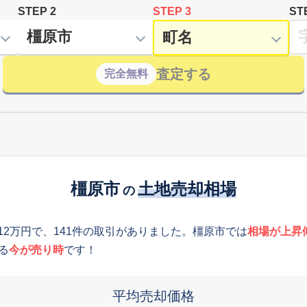
STEP 2
STEP 3
ST
査定する
完全無料
橿原市
土地売却相場
の
812万円で、141件の取引がありました。橿原市では
相場が上昇
る
今が売り時
です！
平均売却価格