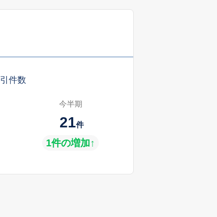
引件数
今半期
21
件
1件の増加↑