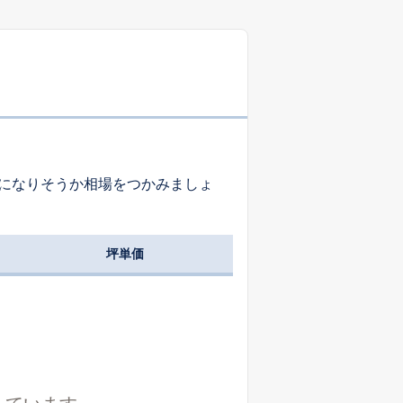
-
-
-
-
-
-
になりそうか相場をつかみましょ
-
-
-
坪単価
-
-
-
-
-
-