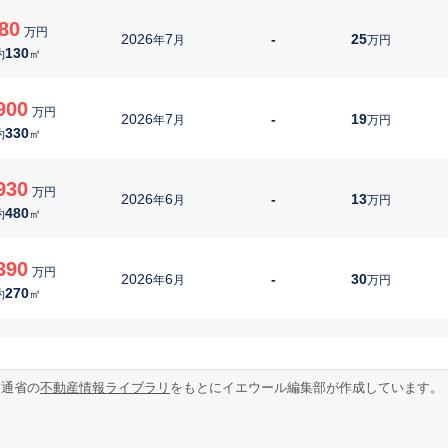
80
万円
2026
7
-
25
年
月
万円
130
約
㎡
900
万円
2026
7
-
19
年
月
万円
330
約
㎡
930
万円
2026
6
-
13
年
月
万円
480
約
㎡
390
万円
2026
6
-
30
年
月
万円
270
約
㎡
80
万円
2026
6
-
25
年
月
万円
100
約
㎡
交通省の
不動産情報ライブラリ
をもとにイエウール編集部が作成しています。
280
万円
2026
5
-
15
年
月
万円