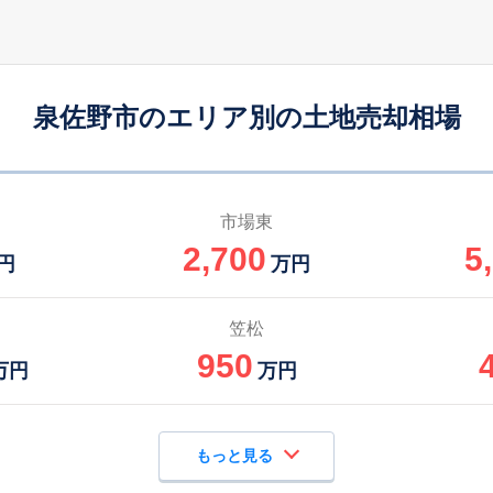
泉佐野市のエリア別の土地売却相場
市場東
2,700
5
円
万円
笠松
950
万円
万円
もっと見る