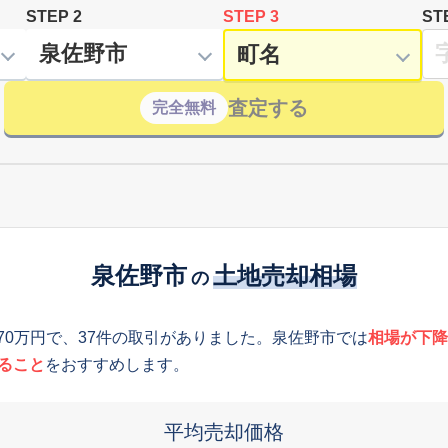
STEP 2
STEP 3
ST
査定する
完全無料
泉佐野市
土地売却相場
の
370万円で、37件の取引がありました。泉佐野市では
相場が下降
ること
をおすすめします。
平均売却価格