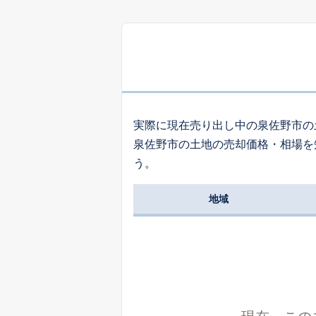
7
長滝
7
泉ケ丘
実際に現在売り出し中の泉佐野市の
泉佐野市の土地の売却価格・相場を
1,
う。
日根野
地域
8
日根野
9
日根野