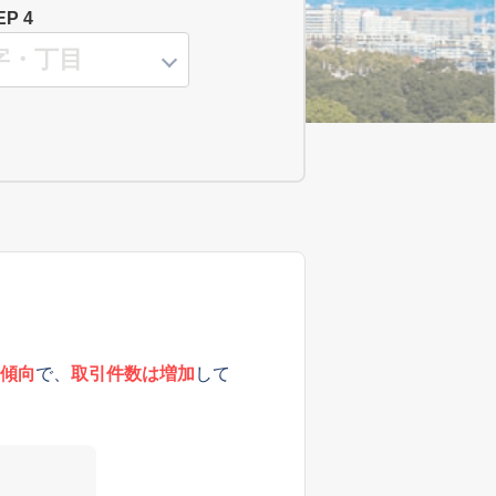
EP 4
傾向
で、
取引件数は増加
して