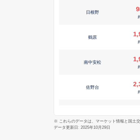
9
日根野
1,
鶴原
1,
南中安松
2,
佐野台
7
東羽倉崎町
※ これらのデータは、マーケット情報と国土
データ更新日: 2025年10月29日
1,
中庄