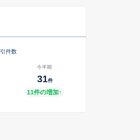
引件数
今半期
31
件
11件の増加↑