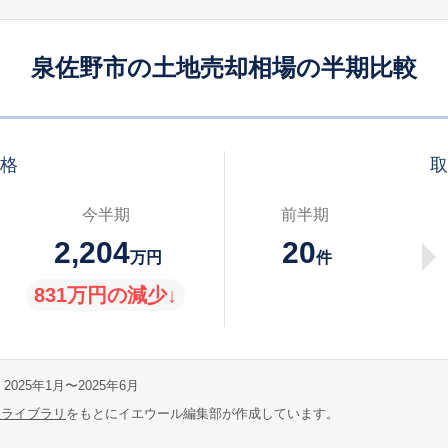
泉佐野市の土地売却相場の半期比較
価格
取
今半期
前半期
2,204
20
万円
件
831万円の減少↓
2025年1月〜2025年6月
報ライブラリ
をもとにイエウール編集部が作成しています。