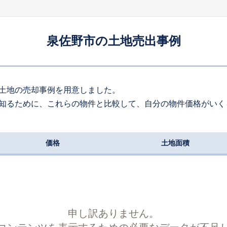
290
約
㎡
80
万円
2026
5
-
22
年
月
万円
泉佐野市の土地売出事例
120
約
㎡
40
万円
2026
5
-
12
年
月
万円
200
約
㎡
土地の売却事例を用意しました。
知るために、これらの物件と比較して、自分の物件価格がいく
000
万円
2026
5
-
26
年
月
万円
130
約
㎡
価格
土地面積
50
万円
2026
4
-
8
年
月
万円
340
約
㎡
50
万円
2026
4
-
25
年
月
万円
130
約
㎡
申し訳ありません。