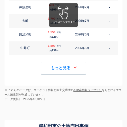
400
万円
神須屋町
2026
7
年
月
-
1
100
約
㎡
1,700
万円
大町
2026
7
年
月
-
2
270
約
㎡
1,550
万円
田治米町
2026
6
年
月
-
2
220
約
㎡
1,800
万円
中井町
2026
6
年
月
-
4
130
約
㎡
もっと見る
※ これらのデータは、マーケット情報と国土交通省の
不動産情報ライブラリ
をもとにイエウ
ール編集部が作成しています。
データ更新日: 2025年10月29日
岸和田市の土地売出事例