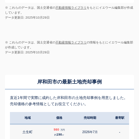
※ これらのデータは、国土交通省の
不動産情報ライブラリ
をもとにイエウール編集部が作成
しています。
データ更新日: 2025年10月29日
※ これらのデータは、国土交通省の
不動産情報ライブラリ
の情報をもとにイエウール編集部
が作成しています。
データ更新日: 2025年10月29日
岸和田市の最新土地売却事例
直近1年間で実際に成約した岸和田市の土地売却事例を用意しました。
売却価格の参考情報としてお役立てください。
地域
価格
売却時期
最寄駅
980
万円
土生町
2026
7
年
月
-
1
190
約
㎡