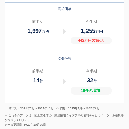
売却価格
前半期
今半期
1,697
1,255
万円
万円
442万円の減少↓
取引件数
前半期
今半期
14
32
件
件
18件の増加↑
※
前半期：2024年7月〜2024年12月、今半期：2025年1月〜2025年6月
※ これらのデータは、国土交通省の
不動産情報ライブラリ
の情報をもとにイエウール編集部
が作成しています。
データ更新日: 2025年10月29日