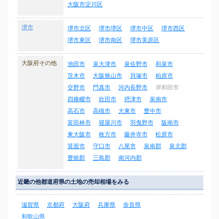
大阪市淀川区
堺市
堺市北区
堺市堺区
堺市中区
堺市西区
堺市東区
堺市南区
堺市美原区
大阪府その他
池田市
泉大津市
泉佐野市
和泉市
茨木市
大阪狭山市
貝塚市
柏原市
交野市
門真市
河内長野市
岸和田市
四條畷市
吹田市
摂津市
泉南市
高石市
高槻市
大東市
豊中市
富田林市
寝屋川市
羽曳野市
阪南市
東大阪市
枚方市
藤井寺市
松原市
箕面市
守口市
八尾市
泉南郡
泉北郡
豊能郡
三島郡
南河内郡
近畿の他都道府県の土地の売却相場をみる
滋賀県
京都府
大阪府
兵庫県
奈良県
和歌山県