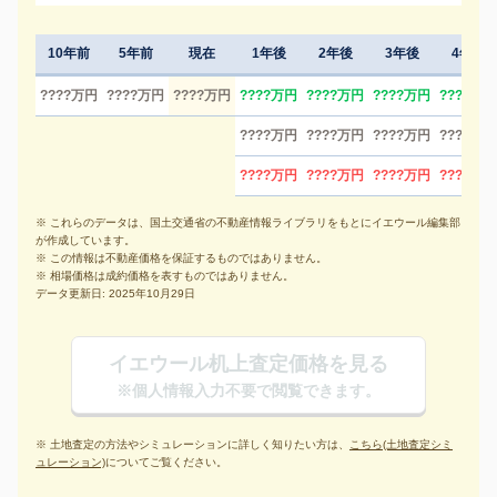
10年前
5年前
現在
1年後
2年後
3年後
4年後
????万円
????万円
????万円
????万円
????万円
????万円
????万円
????万円
????万円
????万円
????万円
????万円
????万円
????万円
????万円
※ これらのデータは、国土交通省の不動産情報ライブラリをもとにイエウール編集部
が作成しています。
※ この情報は不動産価格を保証するものではありません。
※ 相場価格は成約価格を表すものではありません。
データ更新日: 2025年10月29日
イエウール机上査定価格を見る
※個人情報入力不要で閲覧できます。
※ 土地査定の方法やシミュレーションに詳しく知りたい方は、
こちら(土地査定シミ
ュレーション)
についてご覧ください。