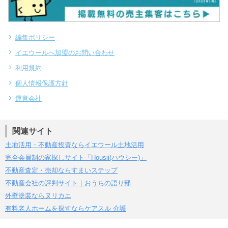
編集ポリシー
イエウールへ加盟のお問い合わせ
利用規約
個人情報保護方針
運営会社
関連サイト
土地活用・不動産投資ならイエウール土地活用
完全会員制の家探しサイト「Housii(ハウシー)」
不動産査定・売却ならすまいステップ
不動産会社の評判サイト｜おうちの語り部
外壁塗装ならヌリカエ
有料老人ホームを探すならケアスル 介護