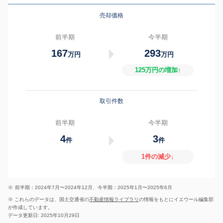
売却価格
前半期
今半期
167
293
万円
万円
125万円の増加↑
取引件数
前半期
今半期
4
3
件
件
1件の減少↓
※
前半期：2024年7月〜2024年12月、今半期：2025年1月〜2025年6月
※ これらのデータは、国土交通省の
不動産情報ライブラリ
の情報をもとにイエウール編集部
が作成しています。
データ更新日: 2025年10月29日