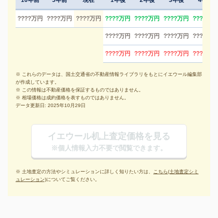
10年前
5年前
現在
1年後
2年後
3年後
4年後
????万円
????万円
????万円
????万円
????万円
????万円
????万円
????万円
????万円
????万円
????万円
????万円
????万円
????万円
????万円
※ これらのデータは、国土交通省の不動産情報ライブラリをもとにイエウール編集部
が作成しています。
※ この情報は不動産価格を保証するものではありません。
※ 相場価格は成約価格を表すものではありません。
データ更新日: 2025年10月29日
イエウール机上査定価格を見る
※個人情報入力不要で閲覧できます。
※ 土地査定の方法やシミュレーションに詳しく知りたい方は、
こちら(土地査定シミ
ュレーション)
についてご覧ください。