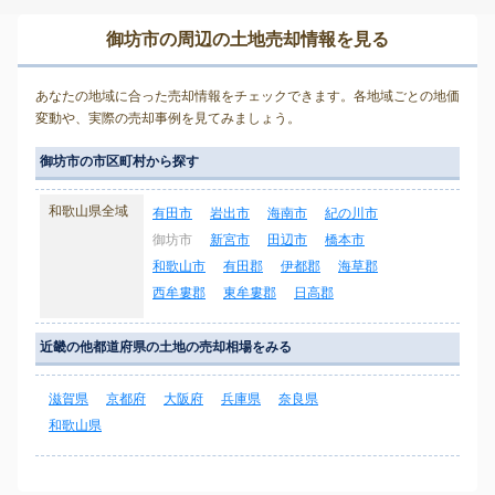
御坊市の周辺の土地売却情報を見る
あなたの地域に合った売却情報をチェックできます。各地域ごとの地価
変動や、実際の売却事例を見てみましょう。
御坊市の市区町村から探す
和歌山県全域
有田市
岩出市
海南市
紀の川市
御坊市
新宮市
田辺市
橋本市
和歌山市
有田郡
伊都郡
海草郡
西牟婁郡
東牟婁郡
日高郡
近畿の他都道府県の土地の売却相場をみる
滋賀県
京都府
大阪府
兵庫県
奈良県
和歌山県