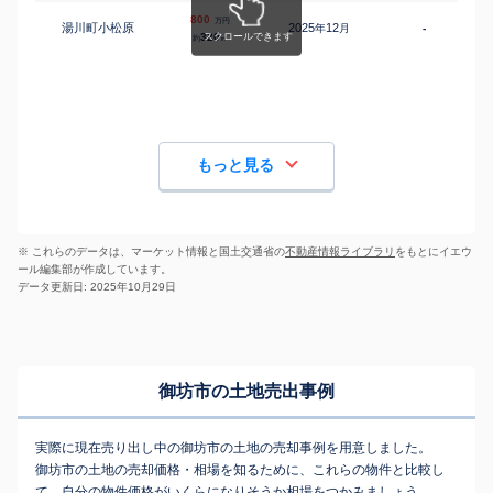
800
万円
湯川町小松原
2025
12
年
月
-
320
約
㎡
もっと見る
※ これらのデータは、マーケット情報と国土交通省の
不動産情報ライブラリ
をもとにイエウ
ール編集部が作成しています。
データ更新日: 2025年10月29日
御坊市の土地売出事例
実際に現在売り出し中の御坊市の土地の売却事例を用意しました。
御坊市の土地の売却価格・相場を知るために、これらの物件と比較し
て、自分の物件価格がいくらになりそうか相場をつかみましょう。