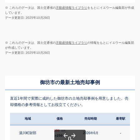
※ これらのデータは、国土交通省の
不動産情報ライブラリ
をもとにイエウール編集部が作成
しています。
データ更新日: 2025年10月29日
※ これらのデータは、国土交通省の
不動産情報ライブラリ
の情報をもとにイエウール編集部
が作成しています。
データ更新日: 2025年10月29日
御坊市の最新土地売却事例
直近1年間で実際に成約した御坊市の土地売却事例を用意しました。売
却価格の参考情報としてお役立てください。
地域
価格
売却時期
最寄駅
150
万円
湯川町財部
2026
6
年
月
-
250
約
㎡