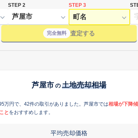
STEP 2
STEP 3
ST
査定する
完全無料
芦屋市
土地売却相場
の
895万円で、42件の取引がありました。芦屋市では
相場が下降傾
こと
をおすすめします。
平均売却価格