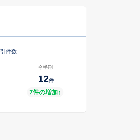
引件数
今半期
12
件
7件の増加↑