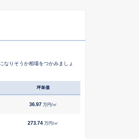
-
-
-
-
-
-
になりそうか相場をつかみましょ
-
-
-
坪単価
-
-
-
36.97
万円/㎡
-
-
-
273.74
万円/㎡