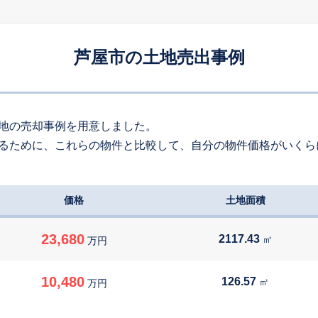
480
約
㎡
480
万円
2026
6
-
213
年
月
万円
芦屋市の土地売出事例
100
約
㎡
250
万円
2026
6
-
163
年
月
万円
130
約
㎡
地の売却事例を用意しました。
るために、これらの物件と比較して、自分の物件価格がいくら
000
万円
2026
5
-
84
年
月
万円
200
約
㎡
価格
土地面積
,000
万円
2026
5
-
289
年
月
万円
210
約
㎡
23,680
2117.43
㎡
万円
250
万円
2026
5
-
70
年
月
万円
10,480
126.57
㎡
万円
60
約
㎡