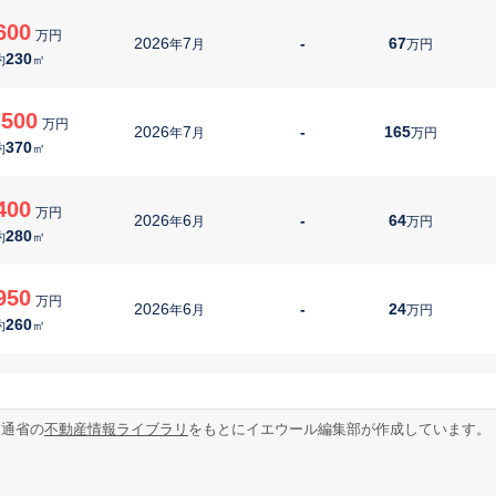
600
万円
2026
7
-
67
年
月
万円
230
約
㎡
,500
万円
2026
7
-
165
年
月
万円
370
約
㎡
400
万円
2026
6
-
64
年
月
万円
280
約
㎡
950
万円
2026
6
-
24
年
月
万円
260
約
㎡
250
万円
2026
6
-
111
年
月
万円
130
約
㎡
交通省の
不動産情報ライブラリ
をもとにイエウール編集部が作成しています。
,800
万円
2026
6
-
95
年
月
万円