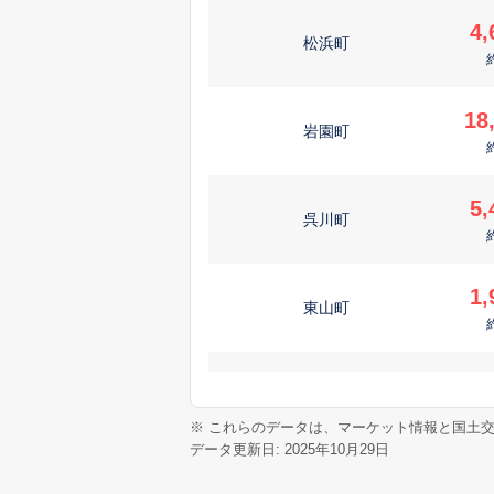
4,
松浜町
18
岩園町
5,
呉川町
1,
東山町
4,
大原町
※ これらのデータは、マーケット情報と国土
データ更新日: 2025年10月29日
13
朝日ケ丘町