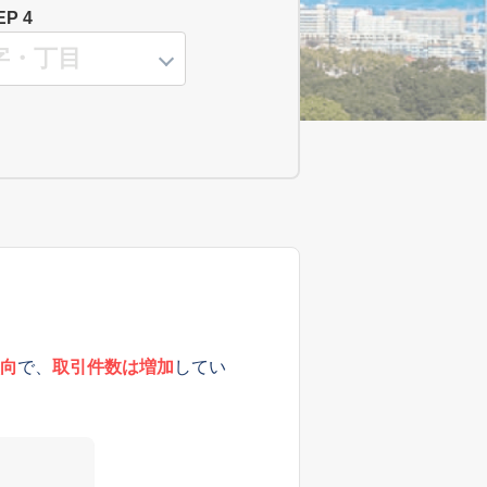
EP 4
向
で、
取引件数は増加
してい