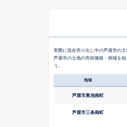
6,
春日町
6,
竹園町
実際に現在売り出し中の芦屋市の土
芦屋市の土地の売却価格・相場を知
5,
う。
緑町
地域
18
親王塚町
芦屋市奥池南町
1,
宮川町
芦屋市三条南町