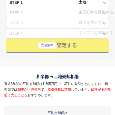
STEP 1
STEP 2
STEP 3
STEP 4
査定する
完全無料
相楽郡
土地売却相場
の
直近3年間の平均売却額は1,305万円で、37件の取引がありました。相
楽郡では
相場が下降傾向
で、
取引件数は増加
しています。
価格が下がる
前に売ること
をおすすめします。
平均売却価格