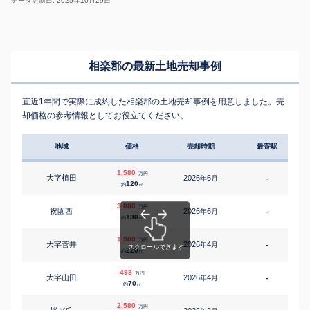
データ更新日: 2025年10月29日
相楽郡の最新土地売却事例
直近1年間で実際に成約した相楽郡の土地売却事例を用意しました。売
却価格の参考情報としてお役立てください。
地域
価格
売却時期
最寄駅
1,580
万円
大字植田
2026
6
年
月
-
4
120
約
㎡
3,880
万円
祝園西
2026
6
年
月
-
9
130
約
㎡
1,980
万円
大字菅井
2026
4
年
月
-
3
220
約
㎡
498
万円
大字山田
2026
4
年
月
-
2
70
約
㎡
2,580
万円