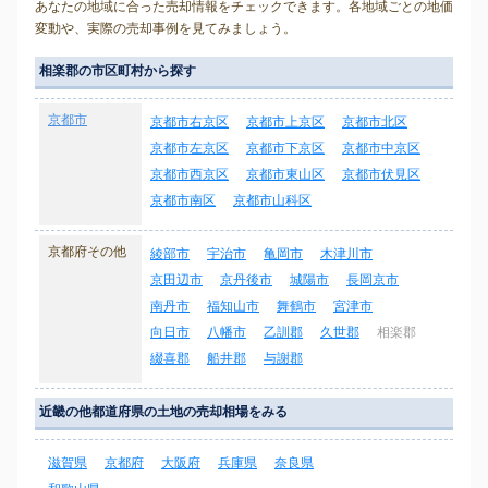
あなたの地域に合った売却情報をチェックできます。各地域ごとの地価
変動や、実際の売却事例を見てみましょう。
相楽郡の市区町村から探す
京都市
京都市右京区
京都市上京区
京都市北区
京都市左京区
京都市下京区
京都市中京区
京都市西京区
京都市東山区
京都市伏見区
京都市南区
京都市山科区
京都府その他
綾部市
宇治市
亀岡市
木津川市
京田辺市
京丹後市
城陽市
長岡京市
南丹市
福知山市
舞鶴市
宮津市
向日市
八幡市
乙訓郡
久世郡
相楽郡
綴喜郡
船井郡
与謝郡
近畿の他都道府県の土地の売却相場をみる
滋賀県
京都府
大阪府
兵庫県
奈良県