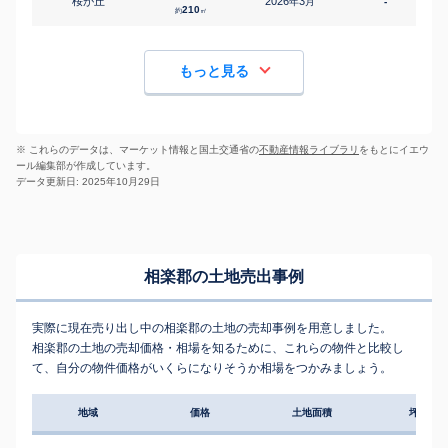
桜が丘
2026
3
年
月
-
4
210
約
㎡
もっと見る
※ これらのデータは、マーケット情報と国土交通省の
不動産情報ライブラリ
をもとにイエウ
ール編集部が作成しています。
データ更新日: 2025年10月29日
相楽郡の土地売出事例
実際に現在売り出し中の相楽郡の土地の売却事例を用意しました。
相楽郡の土地の売却価格・相場を知るために、これらの物件と比較し
て、自分の物件価格がいくらになりそうか相場をつかみましょう。
地域
価格
土地面積
坪単価