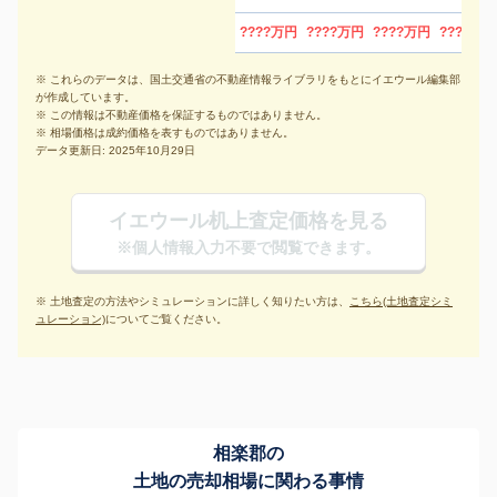
????万円
????万円
????万円
????万円
※ これらのデータは、国土交通省の不動産情報ライブラリをもとにイエウール編集部
が作成しています。
※ この情報は不動産価格を保証するものではありません。
※ 相場価格は成約価格を表すものではありません。
データ更新日: 2025年10月29日
イエウール机上査定価格を見る
※個人情報入力不要で閲覧できます。
※ 土地査定の方法やシミュレーションに詳しく知りたい方は、
こちら(土地査定シミ
ュレーション)
についてご覧ください。
相楽郡の
土地の売却相場に関わる事情