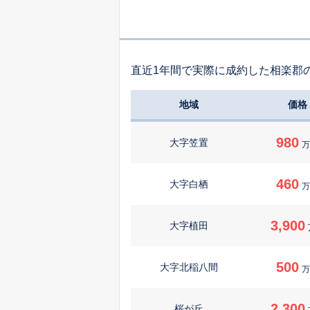
直近1年間で実際に成約した相楽郡
地域
価格
980
大字笠置
万
460
大字白栖
万
3,900
大字植田
500
大字北稲八間
万
2,300
桜が丘