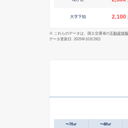
2,100
大字下狛
1,100
※ これらのデータは、国土交通省の
不動産情
大字菅井
データ更新日: 2025年10月29日
3,700
精華台
3,400
精華台
100
大字菱田
万
820
大字菱田
万
1,900
大字南稲八妻
〜70㎡
〜80㎡