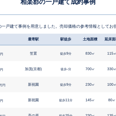
相楽郡の一戸建て成約事例
の一戸建て事例を用意しました。売却価格の参考情報としてお
最寄駅
駅徒歩
土地面積
延床面
笠置
9
830
115
徒歩
分
㎡
円
加茂(京都)
-
700
330
徒歩
分
㎡
円
新祝園
9
230
100
徒歩
分
㎡
万円
新祝園
11
145
80
徒歩
分
㎡
㎡
円
高の原
25
230
135
徒歩
分
㎡