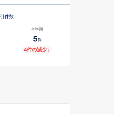
引件数
今半期
5
件
4件の減少↓