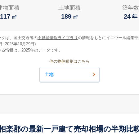
建物面積
土地面積
築年数
117
189
24
㎡
㎡
年
ータは、国土交通省の
不動産情報ライブラリ
の情報をもとにイエウール編集部
 2025年10月29日)
る情報は、2025年のデータです。
他の物件種別はこちら
土地
相楽郡の最新一戸建て売却相場の半期比