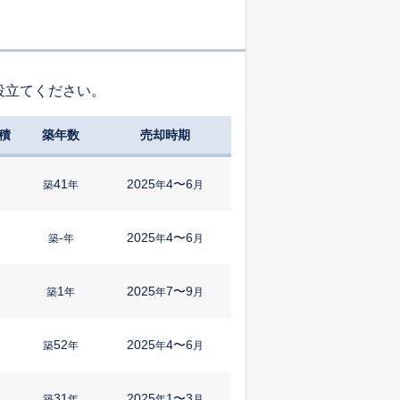
役立てください。
積
築年数
売却時期
41
2025
4〜6
㎡
築
年
年
月
-
2025
4〜6
㎡
築
年
年
月
1
2025
7〜9
㎡
築
年
年
月
52
2025
4〜6
築
年
年
月
31
2025
1〜3
㎡
築
年
年
月