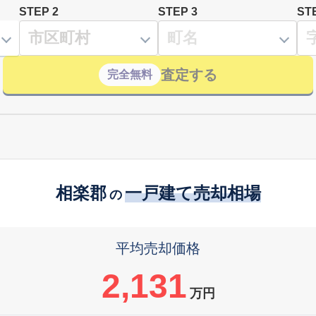
STEP 2
STEP 3
ST
査定する
完全無料
相楽郡
一戸建て売却相場
の
平均売却価格
2,131
万円