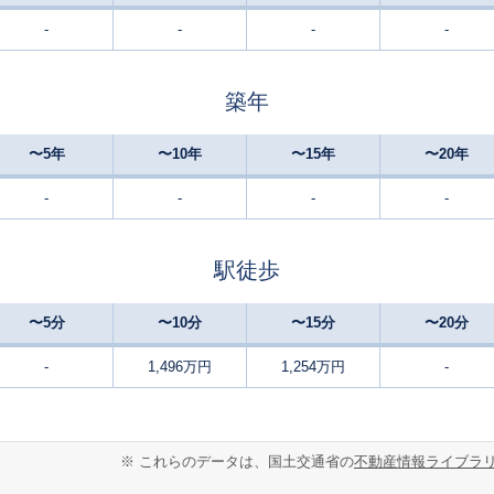
-
-
-
-
山田川
1
160
250
徒歩
分
㎡
円
築年
月ケ瀬口
10
230
110
徒歩
分
㎡
円
〜5年
〜10年
〜15年
〜20年
-
-
-
-
駅徒歩
〜5分
〜10分
〜15分
〜20分
-
1,496万円
1,254万円
-
※ これらのデータは、国土交通省の
不動産情報ライブラ