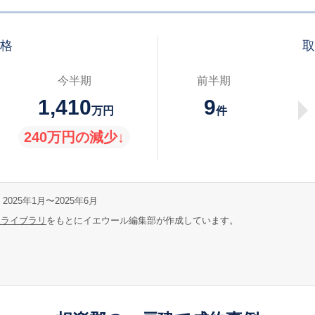
価格
取
今半期
前半期
1,410
9
万円
件
240万円の減少↓
2025年1月〜2025年6月
報ライブラリ
をもとにイエウール編集部が作成しています。