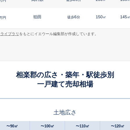
万円
狛田
6
150
145
徒歩
分
㎡
万円
報ライブラリ
をもとにイエウール編集部が作成しています。
新祝園
14
185
105
徒歩
分
㎡
万円
新祝園
-
240
130
徒歩
分
㎡
万円
新祝園
28
175
110
徒歩
分
㎡
万円
相楽郡の広さ・築年・駅徒歩別
一戸建て売却相場
狛田
9
55
45
徒歩
分
㎡
㎡
円
狛田
15
125
90
徒歩
分
㎡
㎡
円
土地広さ
新祝園
16
350
240
徒歩
分
㎡
万円
〜90㎡
〜100㎡
〜110㎡
〜120㎡