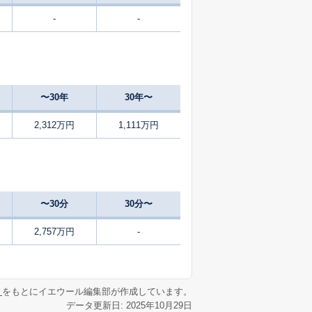
-
-
44
2025
4〜6
㎡
築
年
年
月
36
2025
10〜12
㎡
築
年
年
月
〜30年
30年〜
2,312万円
1,111万円
〜30分
30分〜
2,757万円
-
リ
をもとにイエウール編集部が作成しています。
データ更新日: 2025年10月29日