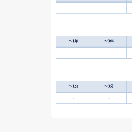
-
-
510
大字山田
万
130
大字北大河原
万
〜1年
〜3年
-
-
〜1分
〜3分
-
-