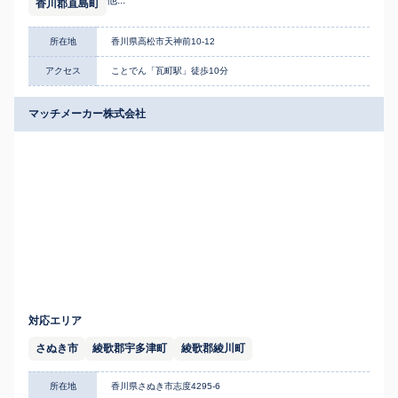
他...
香川郡直島町
所在地
香川県高松市天神前10-12
アクセス
ことでん「瓦町駅」徒歩10分
マッチメーカー株式会社
対応エリア
さぬき市
綾歌郡宇多津町
綾歌郡綾川町
所在地
香川県さぬき市志度4295-6