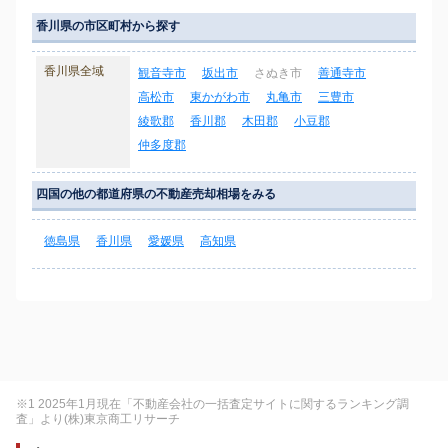
香川県の市区町村から探す
香川県全域
観音寺市
坂出市
さぬき市
善通寺市
高松市
東かがわ市
丸亀市
三豊市
綾歌郡
香川郡
木田郡
小豆郡
仲多度郡
四国の他の都道府県の不動産売却相場をみる
徳島県
香川県
愛媛県
高知県
※1 2025年1月現在「不動産会社の一括査定サイトに関するランキング調
査」より(株)東京商工リサーチ