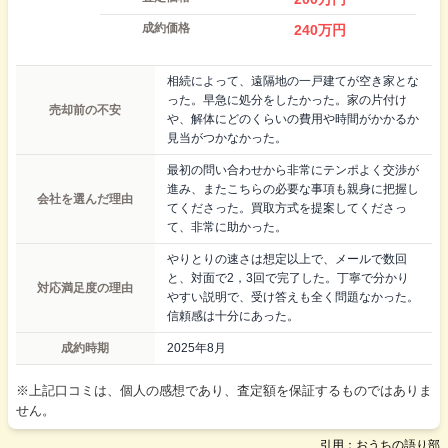
成約価格
240
万円
相続によって、遠隔地の一戸建てが空き家とな
った。早急に処分をしたかった。家の片付け
売却前の不安
や、解体にどのくらいの費用や時間がかかるか
見当がつかなかった。
最初の問い合わせから非常にテンポよく交渉が
進み、またこちらの必要な事項も親身に把握し
会社を選んだ理由
てくださった。買取方式を提案してくださっ
て、非常に助かった。
やりとりの速さは想定以上で、メールで数回
と、対面で2，3回で完了した。丁寧で分かり
対応満足度の理由
やすい説明で、受け答えも全く問題なかった。
信頼感は十分にあった。
成約時期
2025年8月
※上記口コミは、個人の感想であり、査定額を保証するものではありま
せん。
引用：おうちの語り部