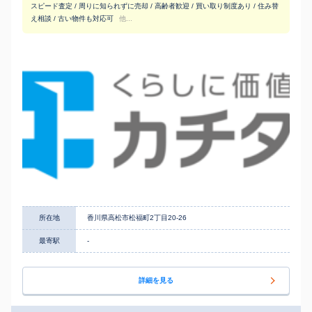
スピード査定 / 周りに知られずに売却 / 高齢者歓迎 / 買い取り制度あり / 住み替
え相談 / 古い物件も対応可
他...
所在地
香川県高松市松福町2丁目20-26
最寄駅
-
詳細を見る