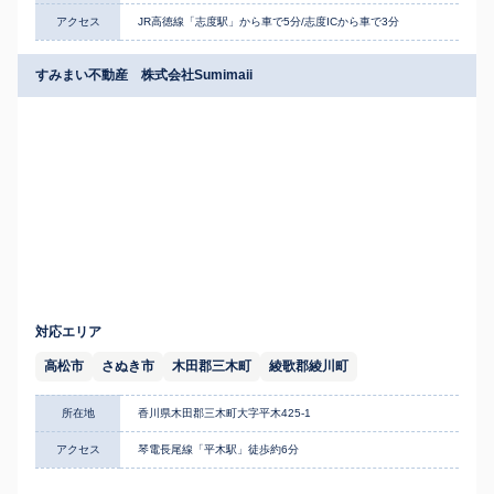
アクセス
JR高徳線「志度駅」から車で5分/志度ICから車で3分
すみまい不動産 株式会社Sumimaii
対応エリア
高松市
さぬき市
木田郡三木町
綾歌郡綾川町
所在地
香川県木田郡三木町大字平木425-1
アクセス
琴電長尾線「平木駅」徒歩約6分