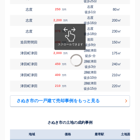
25
徒歩
分
志度
㎡
㎡
志度
250
80
115
万円
1
徒歩
分
志度
㎡
㎡
志度
2,200
200
70
万円
16
徒歩
分
志度
㎡
㎡
志度
370
230
105
万円
18
徒歩
分
造田
㎡
㎡
造田野間田
400
150
105
万円
9
徒歩
分
讃岐津田
㎡
㎡
津田町津田
2,000
175
105
万円
-
徒歩
分
讃岐津田
㎡
㎡
津田町津田
450
240
145
万円
3
徒歩
分
讃岐津田
㎡
㎡
津田町津田
400
210
130
万円
10
徒歩
分
讃岐津田
㎡
㎡
津田町津田
210
220
85
万円
15
徒歩
分
さぬき市の一戸建て売却事例をもっと見る
さぬき市の土地の成約事例
地域
価格
最寄駅
土地面積