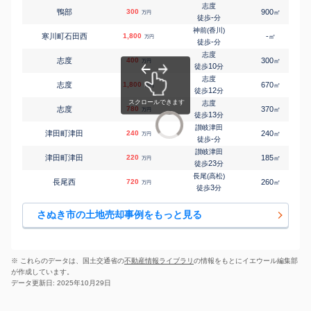
志度
鴨部
300
900
㎡
万円
-
徒歩
分
神前(香川)
寒川町石田西
1,800
-
㎡
万円
-
徒歩
分
志度
志度
400
300
㎡
万円
10
徒歩
分
志度
志度
1,800
670
㎡
万円
12
徒歩
分
志度
志度
780
370
㎡
万円
13
徒歩
分
讃岐津田
津田町津田
240
240
㎡
万円
-
徒歩
分
讃岐津田
津田町津田
220
185
㎡
万円
23
徒歩
分
長尾(高松)
長尾西
720
260
㎡
万円
3
徒歩
分
さぬき市の土地売却事例をもっと見る
※ これらのデータは、国土交通省の
不動産情報ライブラリ
の情報をもとにイエウール編集部
が作成しています。
データ更新日: 2025年10月29日