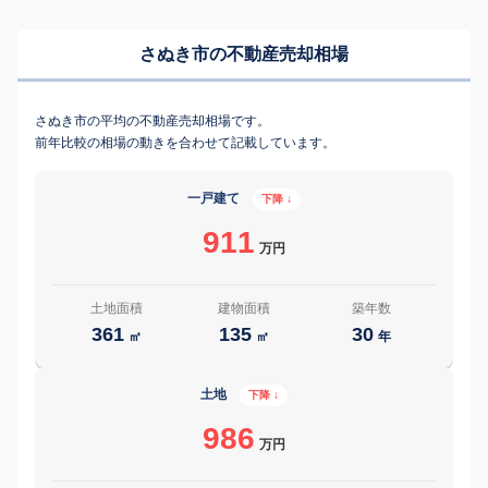
さぬき市の不動産売却相場
さぬき市の平均の不動産売却相場です。
前年比較の相場の動きを合わせて記載しています。
一戸建て
下降 ↓
911
万円
土地面積
建物面積
築年数
361
135
30
㎡
㎡
年
土地
下降 ↓
986
万円