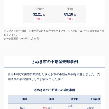
一戸建て
土地
32.21
89.18
%
%
下降
↓
下降
↓
※ これらのデータは、国土交通省の
不動産情報ライブラリ
をもとにイエウール編集部が作成
しています。
データ更新日: 2025年10月29日
さぬき市の不動産売却事例
直近1年間で実際に成約したさぬき市の不動産事例を用意しました。売
却価格の参考情報としてお役立てください。
さぬき市の一戸建ての成約事例
地域
価格
最寄駅
土地面積
延床
志度
㎡
㎡
鴨庄
150
140
-
万円