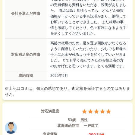
の売買価格も資料をいただき、説明がありまし
た。 周辺は高く見積もっても、どんどん売買
会社を選んだ理由
価格が下がっている事も説明があり、納得して
お願いすることができました。 また叔母の事
情も考慮してくださり、色々有利になるよう手
を尽くしてくださいました。
高齢の叔母のため、足を運ぶ回数が少なくなる
ように配慮していただいたり、少しでも叔母の
対応満足度の理由
手元にお金が残るよう手を尽くしていただきま
した。 とても早く売却できたのも担当者の方
のおかげだと思っています。とても満足です。
成約時期
2025年9月
※上記口コミは、個人の感想であり、査定額を保証するものではありま
せん。
対応満足度
53歳
男性
北海道函館市
一戸建て
査定価格
200
万円