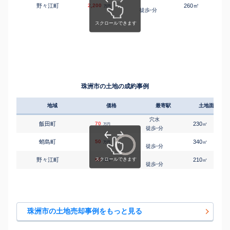
㎡
㎡
野々江町
2,200
260
125
万円
-
徒歩
分
珠洲市の土地の成約事例
地域
価格
最寄駅
土地面積
穴水
飯田町
70
230
㎡
万円
-
徒歩
分
蛸島町
50
340
㎡
万円
-
徒歩
分
野々江町
60
210
㎡
万円
-
徒歩
分
珠洲市の土地売却事例をもっと見る