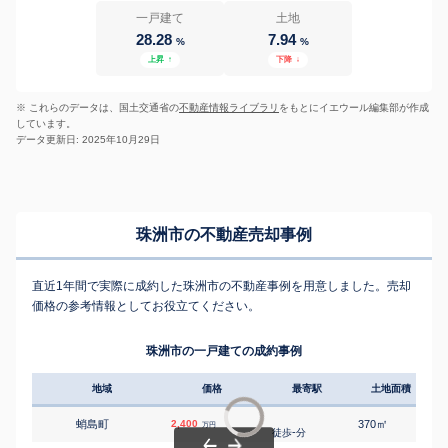
一戸建て
土地
28.28
7.94
%
%
上昇
↑
下降
↓
※ これらのデータは、国土交通省の
不動産情報ライブラリ
をもとにイエウール編集部が作成
しています。
データ更新日: 2025年10月29日
珠洲市の不動産売却事例
直近1年間で実際に成約した珠洲市の不動産事例を用意しました。売却
価格の参考情報としてお役立てください。
珠洲市の一戸建ての成約事例
地域
価格
最寄駅
土地面積
延床
㎡
㎡
蛸島町
2,400
370
160
万円
-
徒歩
分