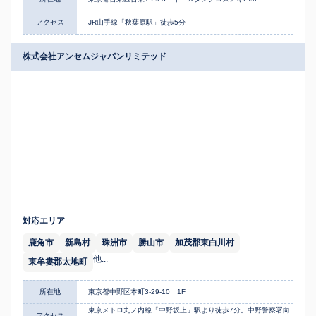
アクセス
JR山手線「秋葉原駅」徒歩5分
株式会社アンセムジャパンリミテッド
対応エリア
鹿角市
新島村
珠洲市
勝山市
加茂郡東白川村
他...
東牟婁郡太地町
所在地
東京都中野区本町3-29-10 1F
東京メトロ丸ノ内線「中野坂上」駅より徒歩7分。中野警察署向
アクセス