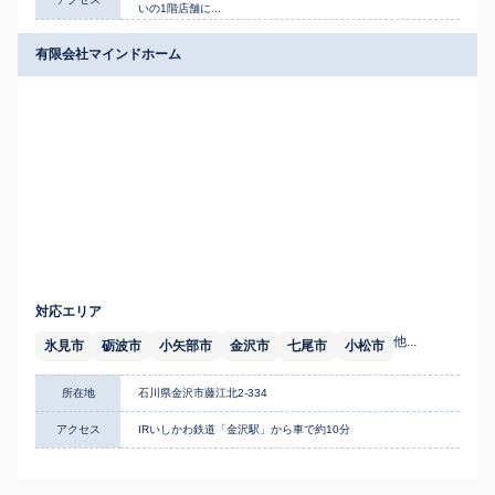
いの1階店舗に...
有限会社マインドホーム
対応エリア
他...
氷見市
砺波市
小矢部市
金沢市
七尾市
小松市
所在地
石川県金沢市藤江北2-334
アクセス
IRいしかわ鉄道「金沢駅」から車で約10分