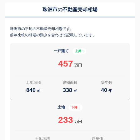
珠洲市の不動産売却相場
珠洲市の平均の不動産売却相場です。
前年比較の相場の動きを合わせて記載しています。
一戸建て
上昇 ↑
457
万円
土地面積
建物面積
築年数
840
338
40
㎡
㎡
年
土地
下降 ↓
233
万円
土地面積
坪単価