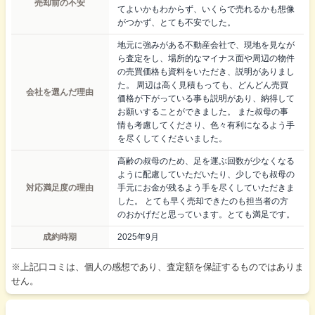
売却前の不安
てよいかもわからず、いくらで売れるかも想像
がつかず、とても不安でした。
地元に強みがある不動産会社で、現地を見なが
ら査定をし、場所的なマイナス面や周辺の物件
の売買価格も資料をいただき、説明がありまし
た。 周辺は高く見積もっても、どんどん売買
会社を選んだ理由
価格が下がっている事も説明があり、納得して
お願いすることができました。 また叔母の事
情も考慮してくださり、色々有利になるよう手
を尽くしてくださいました。
高齢の叔母のため、足を運ぶ回数が少なくなる
ように配慮していただいたり、少しでも叔母の
対応満足度の理由
手元にお金が残るよう手を尽くしていただきま
した。 とても早く売却できたのも担当者の方
のおかげだと思っています。とても満足です。
成約時期
2025年9月
※上記口コミは、個人の感想であり、査定額を保証するものではありま
せん。