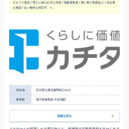
スピード査定 / 周りに知られずに売却 / 高齢者歓迎 / 買い取り制度あり / 住み替
え相談 / 古い物件も対応可
他...
所在地
石川県七尾市藤野町口10-1
最寄駅
地下鉄東西線 大谷地駅
詳細を見る