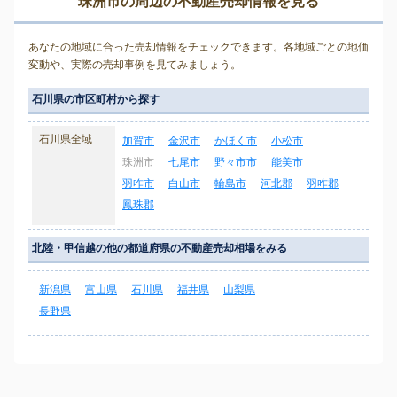
珠洲市の周辺の不動産売却情報を見る
あなたの地域に合った売却情報をチェックできます。各地域ごとの地価
変動や、実際の売却事例を見てみましょう。
石川県の市区町村から探す
石川県全域
加賀市
金沢市
かほく市
小松市
珠洲市
七尾市
野々市市
能美市
羽咋市
白山市
輪島市
河北郡
羽咋郡
鳳珠郡
北陸・甲信越の他の都道府県の不動産売却相場をみる
新潟県
富山県
石川県
福井県
山梨県
長野県