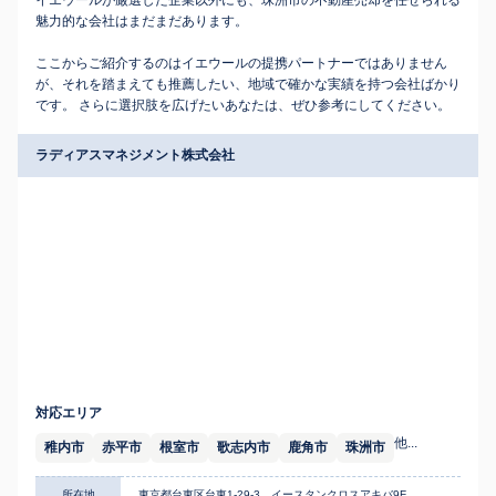
イエウールが厳選した企業以外にも、珠洲市の不動産売却を任せられる
魅力的な会社はまだまだあります。
ここからご紹介するのはイエウールの提携パートナーではありません
が、それを踏まえても推薦したい、地域で確かな実績を持つ会社ばかり
です。 さらに選択肢を広げたいあなたは、ぜひ参考にしてください。
ラディアスマネジメント株式会社
対応エリア
他...
稚内市
赤平市
根室市
歌志内市
鹿角市
珠洲市
所在地
東京都台東区台東1-29-3 イースタンクロスアキバ9F