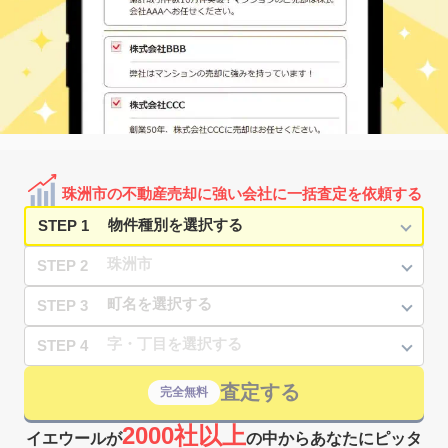
珠洲市の不動産売却に強い会社に一括査定を依頼する
STEP 1
STEP 2
STEP 3
STEP 4
査定する
完全無料
2000社以上
イエウールが
の中からあなたにピッタ