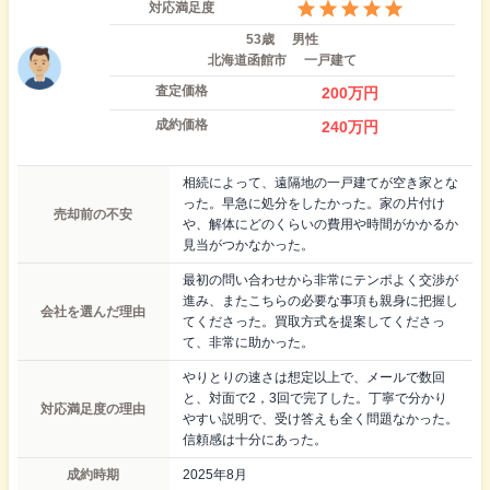
対応満足度
53歳
男性
北海道函館市
一戸建て
査定価格
200
万円
成約価格
240
万円
相続によって、遠隔地の一戸建てが空き家とな
った。早急に処分をしたかった。家の片付け
売却前の不安
や、解体にどのくらいの費用や時間がかかるか
見当がつかなかった。
最初の問い合わせから非常にテンポよく交渉が
進み、またこちらの必要な事項も親身に把握し
会社を選んだ理由
てくださった。買取方式を提案してくださっ
て、非常に助かった。
やりとりの速さは想定以上で、メールで数回
と、対面で2，3回で完了した。丁寧で分かり
対応満足度の理由
やすい説明で、受け答えも全く問題なかった。
信頼感は十分にあった。
成約時期
2025年8月