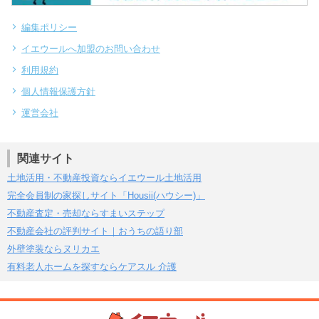
編集ポリシー
イエウールへ加盟のお問い合わせ
利用規約
個人情報保護方針
運営会社
関連サイト
土地活用・不動産投資ならイエウール土地活用
完全会員制の家探しサイト「Housii(ハウシー)」
不動産査定・売却ならすまいステップ
不動産会社の評判サイト｜おうちの語り部
外壁塗装ならヌリカエ
有料老人ホームを探すならケアスル 介護