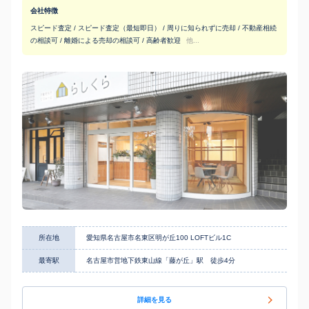
会社特徴
スピード査定 / スピード査定（最短即日） / 周りに知られずに売却 / 不動産相続
の相談可 / 離婚による売却の相談可 / 高齢者歓迎
他...
所在地
愛知県名古屋市名東区明が丘100 LOFTビル1C
最寄駅
名古屋市営地下鉄東山線「藤が丘」駅 徒歩4分
詳細を見る