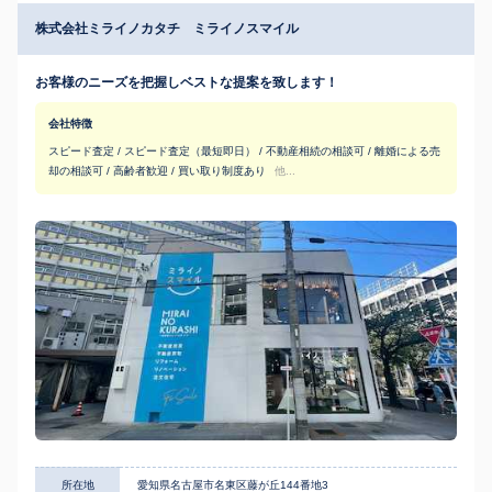
株式会社ミライノカタチ ミライノスマイル
お客様のニーズを把握しベストな提案を致します！
会社特徴
スピード査定 / スピード査定（最短即日） / 不動産相続の相談可 / 離婚による売
却の相談可 / 高齢者歓迎 / 買い取り制度あり
他...
所在地
愛知県名古屋市名東区藤が丘144番地3