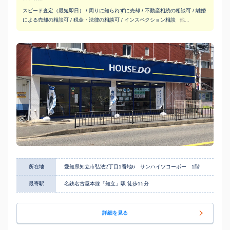
スピード査定（最短即日） / 周りに知られずに売却 / 不動産相続の相談可 / 離婚
による売却の相談可 / 税金・法律の相談可 / インスペクション相談
他...
所在地
愛知県知立市弘法2丁目1番地6 サンハイツコーボー 1階
最寄駅
名鉄名古屋本線「知立」駅 徒歩15分
詳細を見る