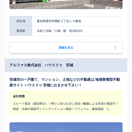
所在地
愛知県豊田市曙町２丁目１９番地
最寄駅
名鉄三河線「土橋」駅 徒歩約3分
詳細を見る
アルファス株式会社 ハウスドゥ 安城
安城市の一戸建て、マンション、土地などの不動産は 地域密着型不動
産サイト ハウスドゥ 安城におまかせ下さい！
会社特徴
スピード査定（最短即日） / 周りに知られずに売却 / 離婚による売却の相談可 /
税金・法律の相談可 / インスペクション相談 / リフォーム・建築相談
他...