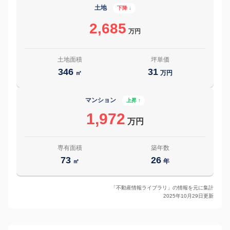
土地
下降 ↓
2,685
万円
土地面積
坪単価
346
31
㎡
万円
マンション
上昇 ↑
1,972
万円
専有面積
築年数
73
26
㎡
年
「不動産情報ライブラリ」の情報を元に集計
2025年10月29日更新