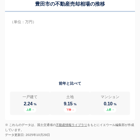
豊田市の
不動産売却相場の推移
（単位：万円）
前年と比べて
一戸建て
土地
マンション
2.24
9.15
0.10
%
%
%
上昇
↑
下降
↓
上昇
↑
※ これらのデータは、国土交通省の
不動産情報ライブラリ
をもとにイエウール編集部が作成
しています。
データ更新日: 2025年10月29日