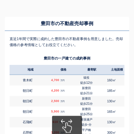
豊田市の不動産売却事例
直近1年間で実際に成約した豊田市の不動産事例を用意しました。売却
価格の参考情報としてお役立てください。
豊田市の一戸建ての成約事例
地域
価格
最寄駅
土地面積
延床
猿投
㎡
㎡
青木町
4,700
160
105
万円
12
徒歩
分
新豊田
㎡
㎡
朝日町
4,200
185
105
万円
21
徒歩
分
新豊田
㎡
㎡
朝日町
2,500
130
120
万円
21
徒歩
分
新豊田
㎡
㎡
朝日町
5,900
165
110
万円
25
徒歩
分
尾張瀬戸
㎡
㎡
石飛町
610
130
95
万円
-
徒歩
分
平戸橋
㎡
㎡
石野町
3,200
300
100
万円