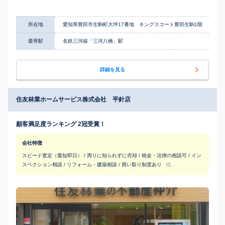
所在地
愛知県豊田市生駒町大坪17番地 キングスコート豊田生駒1階
最寄駅
名鉄三河線「三河八橋」駅
詳細を見る
住友林業ホームサービス株式会社 平針店
顧客満足度ランキング 2冠受賞！
会社特徴
スピード査定（最短即日） / 周りに知られずに売却 / 税金・法律の相談可 / イン
スペクション相談 / リフォーム・建築相談 / 買い取り制度あり
他...