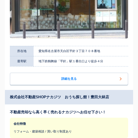
所在地
愛知県名古屋市天白区平針３丁目７０８番地
最寄駅
地下鉄鶴舞線「平針」駅１番出口より徒歩４分
詳細を見る
株式会社不動産SHOPナカジツ おうち探し館！豊田大林店
不動産売却なら高く早く売れるナカジツへお任せ下さい！
会社特徴
リフォーム・建築相談 / 買い取り制度あり