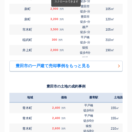
-
徒歩
分
豊田市
㎡
㎡
泉町
2,900
105
100
万円
-
徒歩
分
豊田市
㎡
㎡
泉町
3,200
120
100
万円
-
徒歩
分
越戸
㎡
㎡
市木町
3,500
105
90
万円
-
徒歩
分
平戸橋
㎡
㎡
稲武町
300
310
125
万円
-
徒歩
分
猿投
㎡
㎡
井上町
2,000
190
135
万円
4
徒歩
分
猿投
㎡
㎡
井上町
3,100
145
120
万円
4
徒歩
分
豊田市の一戸建て売却事例をもっと見る
上豊田
㎡
㎡
伊保町
3,800
240
95
万円
21
徒歩
分
三河豊田
㎡
㎡
今町
4,000
125
105
万円
-
徒歩
分
豊田市の土地の成約事例
三河豊田
㎡
㎡
今町
4,200
135
105
万円
28
徒歩
分
地域
価格
最寄駅
土地面積
末野原
㎡
㎡
永覚新町
3,800
145
105
万円
9
徒歩
分
平戸橋
青木町
2,400
155
㎡
万円
末野原
6
徒歩
分
㎡
㎡
永覚新町
4,300
170
100
万円
15
徒歩
分
平戸橋
青木町
2,400
155
㎡
万円
末野原
6
徒歩
分
㎡
㎡
永覚新町
3,600
135
100
万円
18
徒歩
分
猿投
青木町
2,600
210
㎡
万円
知立
8
徒歩
分