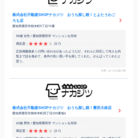
株式会社不動産SHOPナカジツ おうち探し館！とよたうわご
ろも店
愛知県豊田市樹木町5丁目70番
58歳 女性 / 愛知県豊田市 マンションを売却
満足度：
(3.7)
広告掲載後多くの問い合わせがあったようだが、それらに対応して何人も内
覧まで話を進めて、条件の良い買い手を探してくれた。がんばってくれたと
思う。
引用：おうちの語り部
株式会社不動産SHOPナカジツ おうち探し館！豊田大林店
愛知県豊田市御幸本町四丁目200番地4
43歳 男性 / 愛知県豊田市 マンションを売却
満足度：
(3.7)