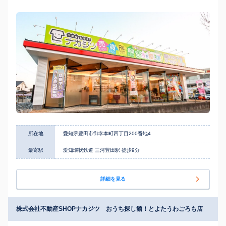
所在地
愛知県豊田市御幸本町四丁目200番地4
最寄駅
愛知環状鉄道 三河豊田駅 徒歩9分
詳細を見る
株式会社不動産SHOPナカジツ おうち探し館！とよたうわごろも店