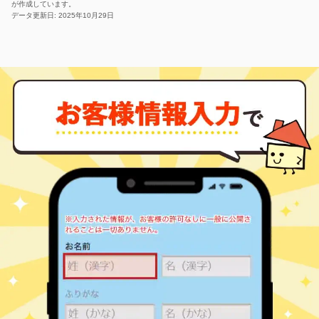
四郷町
㎡
築
年
鴛鴨町
2,700
350
万円
㎡
万円
が作成しています。
2
徒歩
分
10
徒歩
分
データ更新日: 2025年10月29日
上挙母
末野原
2,500
70
13
下市場町
鴛鴨町
330
㎡
360
築
年
㎡
万円
万円
15
11
徒歩
徒歩
分
分
上挙母
2,200
85
32
下市場町
㎡
築
年
万円
23
徒歩
分
上挙母
2,100
90
35
下林町
㎡
築
年
万円
13
徒歩
分
土橋(愛知)
1,000
75
34
聖心町
㎡
築
年
万円
24
徒歩
分
土橋(愛知)
2,400
75
10
田中町
㎡
築
年
万円
-
徒歩
分
土橋(愛知)
3,000
90
12
田中町
㎡
築
年
万円
29
徒歩
分
新豊田
1,400
65
25
月見町
㎡
築
年
万円
6
徒歩
分
愛環梅坪
2,200
75
30
西山町
㎡
築
年
万円
9
徒歩
分
愛環梅坪
1,300
75
31
西山町
㎡
築
年
万円
13
徒歩
分
新豊田
3,400
70
13
日南町
㎡
築
年
万円
11
徒歩
分
新豊田
1,100
70
33
日南町
㎡
築
年
万円
12
徒歩
分
土橋(愛知)
500
50
50
深田町
㎡
築
年
万円
15
徒歩
分