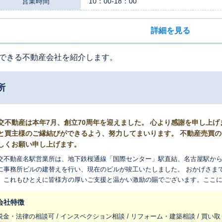
営業時間
10：00-18：00
詳細を見る
できる不動産会社を紹介します。
所
交不動産は本年7月、創立70周年を迎えました。 心より感謝を申し上
と買主様のご縁結びができるよう、努力してまいります。 不動産売買
しくお願い申し上げます。
交不動産名駅営業所は、地下鉄桜通線「国際センター」駅直結、名古屋駅からも
事務所ビルの建替えを行い、現在のビルが竣工いたしました。 おかげさまで当社は、本年7月に創立70周年を迎えまし
。これもひとえに皆様方の厚いご支援と温かい激励の賜でございます。ここ
、地域社会に貢献できるよう努力してまいります。 名駅営業所は、名古屋市中村区・名古屋市西区・名古屋市中区・
須市・北名古屋市・岩倉市・稲沢市・あま市・海部郡大治町・一宮市南部を
会社特徴
担当者が地域密着営業で皆様の不動産売買のお手伝いをさせて頂きます。 ご
税金・法律の相談可 / インスペクション相談 / リフォーム・建築相談 / 買い取
保証」・「リースバック」より、売主様に最善の売却方法をご提案、引渡しま