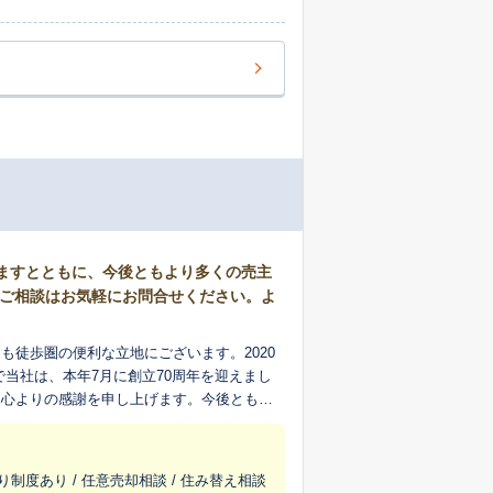
げますとともに、今後ともより多くの売主
のご相談はお気軽にお問合せください。よ
徒歩圏の便利な立地にございます。2020
に心よりの感謝を申し上げます。今後ともよ
メインエリアとして、各地域に精通した専属
売却については、「仲介」・「買取」・「売
り制度あり / 任意売却相談 / 住み替え相談
でお手伝いさせていただきます。 ご購入に