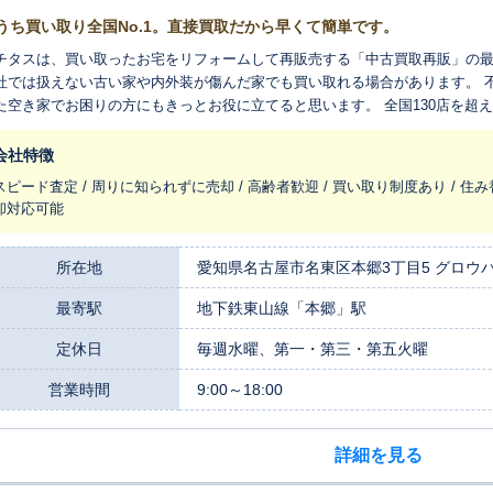
うち買い取り全国No.1。直接買取だから早くて簡単です。
チタスは、買い取ったお宅をリフォームして再販売する「中古買取再販」の最
社では扱えない古い家や内外装が傷んだ家でも買い取れる場合があります。 
た空き家でお困りの方にもきっとお役に立てると思います。 全国130店を超
れ変わらせ、長く住みつなぐお手伝いをさせてください。
会社特徴
スピード査定 / 周りに知られずに売却 / 高齢者歓迎 / 買い取り制度あり / 住み
却対応可能
所在地
愛知県名古屋市名東区本郷3丁目5 グロウバ
最寄駅
地下鉄東山線「本郷」駅
定休日
毎週水曜、第一・第三・第五火曜
営業時間
9:00～18:00
詳細を見る