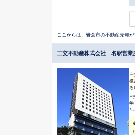
ここからは、岩倉市の不動産売却が
三交不動産株式会社 名駅営業
三
様
ろ
三
年に
た
り一層
清
の
却