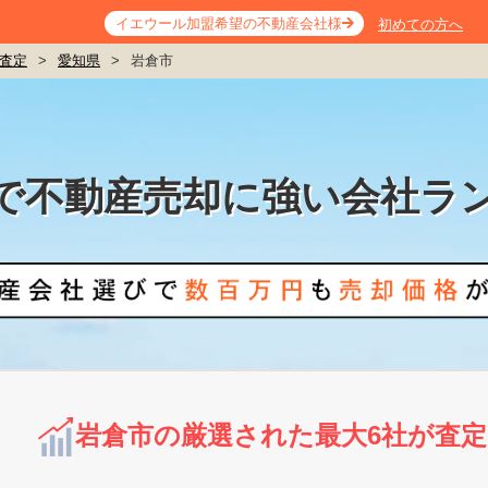
イエウール加盟希望の不動産会社様
初めての方へ
査定
>
愛知県
>
岩倉市
で不動産売却に強い会社ラ
岩倉市の厳選された最大6社が査定