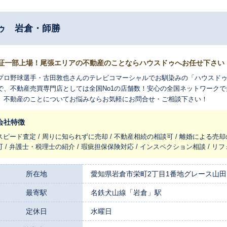
ゥ 岩倉・師勝
証一部上場！尾張エリアの不動産のことならハウスドゥへお任せ下さい
ロ野球選手・古田敦也さんのテレビコマーシャルでお馴染みの「ハウスドゥ 岩倉・師勝」です。北は北海道、南は沖
で、不動産売買専門店としては全国No1の店舗数！安心の全国ネットワーク
。不動産のことについてお悩みならお気軽にお問合せ・ご相談下さい！
会社特徴
スピード査定 / 周りに知られずに売却 / 不動産相続の相談可 / 離婚による売却
可 / 弁護士・税理士の紹介 / 瑕疵担保保険対応 / インスペクション相談 / 
所在地
愛知県岩倉市栄町2丁目1番地グレース山田
最寄駅
名鉄犬山線「岩倉」駅
定休日
水曜日