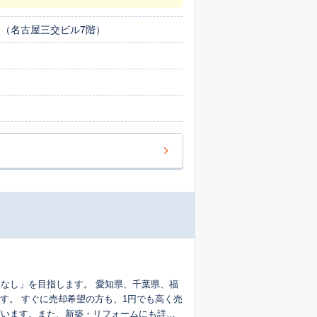
引き渡しまで買主様のお手伝いをさせていた
不動産のご売却、ご購入、不動産のご相続な
 （名古屋三交ビル7階）
税理士、司法書士も紹介させていただきま
なし」を目指します。 愛知県、千葉県、福
す。 すぐに売却希望の方も、1円でも高く売
ざいます。また、新築・リフォームにも詳し