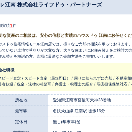
ル 江南 株式会社ライフドゥ・パートナーズ
1
却実績
件
切な資産のご相談は、安心の信頼と実績のハウスドゥ 江南にお任せくだ
ウスドゥ住宅情報モール江南店では、様々なご売却の相談を承っております
っていない土地で草刈りが大変な方、大きな住まいにお住み替えをご検討の
住み替えを検討の方。皆様に最適なご売却方法をご提案いたします。
会社特徴
スピード査定 / スピード査定（最短即日） / 周りに知られずに売却 / 不動産相
齢者歓迎 / 税金・法律の相談可 / 弁護士・税理士の紹介 / 瑕疵担保保険対応 
所在地
愛知県江南市宮後町天神28番地
最寄駅
名鉄犬山線 江南駅 徒歩16分
定休日
無し(年末年始)