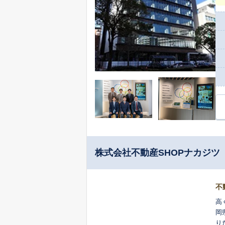
つ
だ
ど
す
株式会社不動産SHOPナカジツ
不
高
岡
り