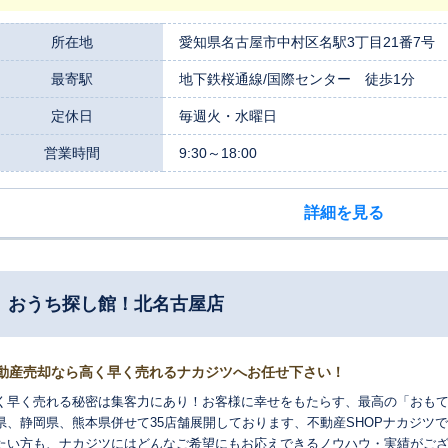
いては、資金計画や住宅ローンの相談、リフォームや注文住宅のご紹介等、
きます。 是非、三交の仲介「すまいる」、買取「モア」をご利用下さい。 
所在地
愛知県名古屋市中村区名駅3丁目21番7号
、不動産について何なりとお気軽にお問合せください。案件によって提携の
最寄駅
地下鉄桜通線/国際センター 徒歩1分
。
定休日
毎週火・水曜日
営業時間
9:30～18:00
詳細を見る
 おうち探し館！北名古屋店
動産売却なら高く早く売れるナカジツへお任せ下さい！
く早く売れる秘密は集客力にあり！お客様に幸せをもたらす、最高の「おもて
県、静岡県、熊本県併せて35店舗展開しております、不動産SHOPナカジツで
たい方も、ナカジツにはどんなご希望にもお応えできるノウハウ・実績がご