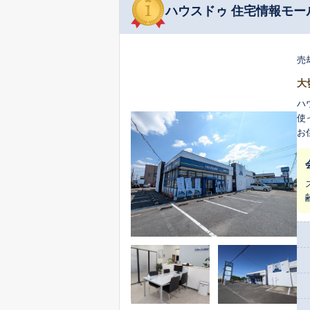
ハウスドゥ 住宅情報モー
売
大
ハ
使
お