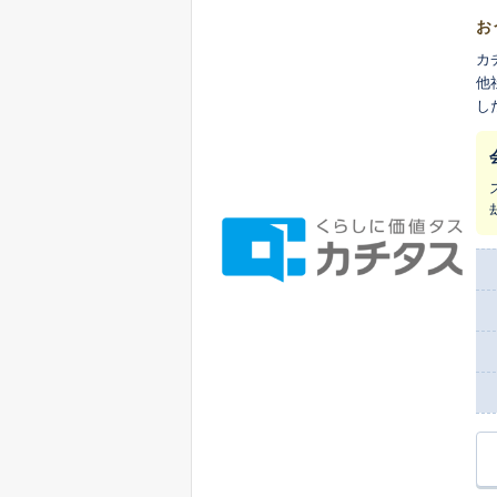
お
カ
他
し
ま