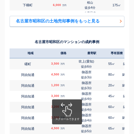
桜山
下構町
6,000
175
1
㎡
万円
4
徒歩
分
八事日赤
高峯町
3,300
230
㎡
万円
10
徒歩
分
名古屋市昭和区の土地売却事例をもっと見る
八事日赤
高峯町
3,200
220
㎡
万円
10
徒歩
分
八事日赤
高峯町
2,900
195
㎡
万円
10
徒歩
分
名古屋市昭和区のマンションの成約事例
桜山
滝子通
3,000
115
㎡
万円
11
徒歩
分
地域
価格
最寄駅
専有面積
築年
川名
檀溪通
3,900
135
㎡
万円
12
徒歩
分
吹上(愛知)
3,500
55
8
曙町
㎡
築
年
万円
荒畑
6
徒歩
分
鶴舞
6,300
155
1
㎡
万円
11
徒歩
分
御器所
4,500
80
19
阿由知通
㎡
築
年
万円
川名
3
徒歩
分
長戸町
2,500
60
1
㎡
万円
8
徒歩
分
御器所
1,200
20
11
阿由知通
㎡
築
年
万円
川名
3
徒歩
分
長戸町
4,000
95
1
㎡
万円
9
徒歩
分
御器所
3,300
45
2
阿由知通
㎡
築
年
万円
川名
4
徒歩
分
萩原町
5,100
100
1
㎡
万円
13
徒歩
分
御器所
3,200
60
7
阿由知通
㎡
築
年
いりなか
万円
4
広路町
4,500
徒歩
分
240
㎡
万円
9
徒歩
分
御器所
3,500
60
13
阿由知通
川名
㎡
築
年
万円
広路本町
3,500
4
105
1
徒歩
分
㎡
万円
5
徒歩
分
御器所
4,500
桜山
65
11
阿由知通
㎡
築
年
万円
広見町
21,000
740
5
㎡
徒歩
分
万円
7
徒歩
分