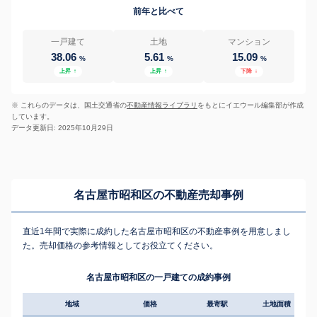
前年と比べて
一戸建て
土地
マンション
38.06
5.61
15.09
%
%
%
上昇
↑
上昇
↑
下降
↓
※ これらのデータは、国土交通省の
不動産情報ライブラリ
をもとにイエウール編集部が作成
しています。
データ更新日: 2025年10月29日
名古屋市昭和区の不動産売却事例
直近1年間で実際に成約した名古屋市昭和区の不動産事例を用意しまし
た。売却価格の参考情報としてお役立てください。
名古屋市昭和区の一戸建ての成約事例
地域
価格
最寄駅
土地面積
延床