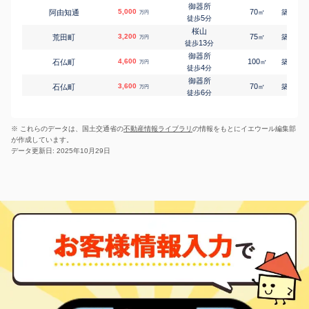
御器所
吹上(愛知)
5,000
70
12
阿由知通
㎡
築
年
万円
吹上町
6,400
130
1
㎡
5
万円
徒歩
分
5
徒歩
分
桜山
吹上(愛知)
3,200
75
20
荒田町
㎡
築
年
万円
吹上町
4,000
120
1
㎡
万円
13
徒歩
分
8
徒歩
分
御器所
東別院
4,600
100
23
石仏町
㎡
築
年
万円
福江
1,800
65
㎡
万円
4
徒歩
分
9
徒歩
分
御器所
東別院
3,600
70
28
石仏町
㎡
築
年
万円
福江
3,700
110
1
㎡
万円
6
徒歩
分
12
徒歩
分
吹上(愛知)
東別院
3,100
55
8
川名町
㎡
築
年
福江
27,000
万円
990
㎡
万円
7
徒歩
分
14
徒歩
分
※ これらのデータは、国土交通省の
不動産情報ライブラリ
の情報をもとにイエウール編集部
吹上(愛知)
金山(愛知)
4,500
75
7
川名町
㎡
築
年
福江
21,000
760
万円
㎡
万円
が作成しています。
8
徒歩
分
14
徒歩
分
データ更新日: 2025年10月29日
川名
川名
5,100
80
12
南分町
川名町
3,500
㎡
150
築
年
㎡
万円
万円
5
5
徒歩
徒歩
分
分
御器所
350
25
52
北山町
㎡
築
年
万円
8
徒歩
分
荒畑
3,700
75
26
北山本町
㎡
築
年
万円
5
徒歩
分
吹上(愛知)
4,000
65
6
車田町
㎡
築
年
万円
2
徒歩
分
荒畑
2,500
60
31
御器所
㎡
築
年
万円
2
徒歩
分
荒畑
1,600
65
40
御器所
㎡
築
年
万円
7
徒歩
分
荒畑