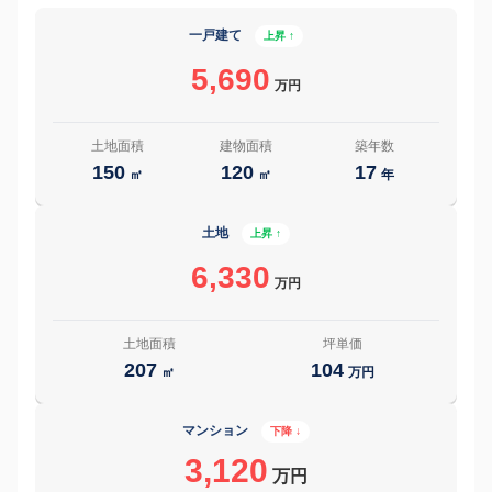
一戸建て
上昇 ↑
5,690
万円
土地面積
建物面積
築年数
150
120
17
㎡
㎡
年
土地
上昇 ↑
6,330
万円
土地面積
坪単価
207
104
㎡
万円
マンション
下降 ↓
3,120
万円