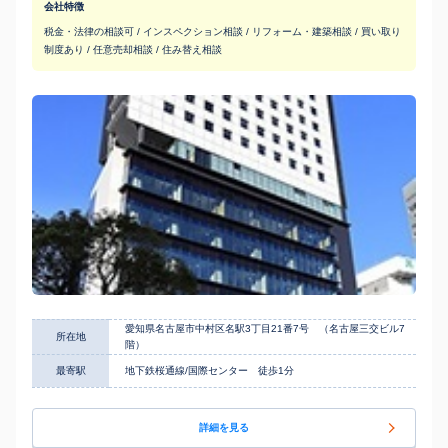
会社特徴
税金・法律の相談可 / インスペクション相談 / リフォーム・建築相談 / 買い取り
制度あり / 任意売却相談 / 住み替え相談
愛知県名古屋市中村区名駅3丁目21番7号 （名古屋三交ビル7
所在地
階）
最寄駅
地下鉄桜通線/国際センター 徒歩1分
詳細を見る