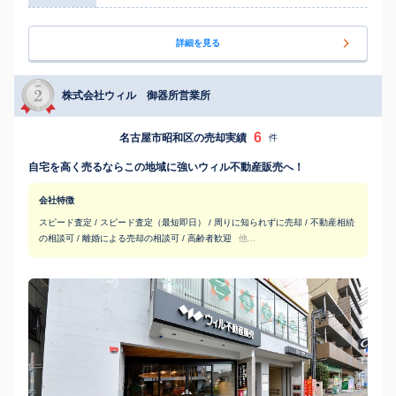
詳細を見る
株式会社ウィル 御器所営業所
6
名古屋市昭和区の売却実績
件
自宅を高く売るならこの地域に強いウィル不動産販売へ！
会社特徴
スピード査定 / スピード査定（最短即日） / 周りに知られずに売却 / 不動産相続
の相談可 / 離婚による売却の相談可 / 高齢者歓迎
他...