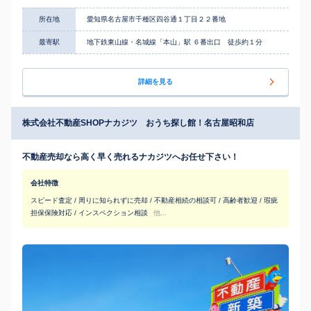
所在地
愛知県名古屋市千種区四谷通１丁目２２番地
最寄駅
地下鉄東山線・名城線「本山」駅 ６番出口 徒歩約１分
詳細を見る
株式会社不動産SHOPナカジツ おうち探し館！名古屋昭和店
不動産売却なら高く早く売れるナカジツへお任せ下さい！
会社特徴
スピード査定 / 周りに知られずに売却 / 不動産相続の相談可 / 高齢者歓迎 / 瑕疵
担保保険対応 / インスペクション相談
他...