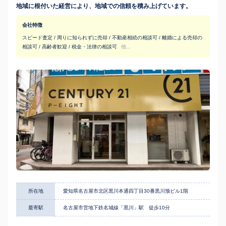
地域に根付いた経営により、地域での信頼を積み上げています。
会社特徴
スピード査定 / 周りに知られずに売却 / 不動産相続の相談可 / 離婚による売却の
相談可 / 高齢者歓迎 / 税金・法律の相談可
他...
所在地
愛知県名古屋市北区黒川本通四丁目30番黒川籏ビル1階
最寄駅
名古屋市営地下鉄名城線「黒川」駅 徒歩10分