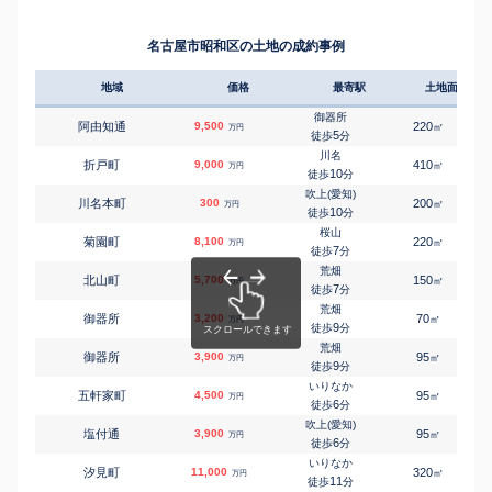
荒畑
㎡
㎡
村雲町
300
45
80
万円
12
徒歩
分
名古屋市昭和区の土地の成約事例
川名
㎡
㎡
安田通
4,700
105
95
万円
6
徒歩
分
地域
価格
最寄駅
土地面積
川名
㎡
㎡
山花町
10,000
160
125
万円
9
徒歩
分
御器所
阿由知通
9,500
220
1
㎡
万円
御器所
5
徒歩
分
㎡
㎡
雪見町
5,900
105
100
万円
5
徒歩
分
川名
折戸町
9,000
410
㎡
万円
御器所
10
徒歩
分
㎡
㎡
若柳町
4,800
100
105
万円
9
徒歩
分
吹上(愛知)
川名本町
300
200
㎡
万円
10
徒歩
分
桜山
菊園町
8,100
220
1
㎡
万円
7
徒歩
分
荒畑
北山町
5,700
150
1
㎡
万円
7
徒歩
分
荒畑
御器所
3,200
70
1
㎡
万円
9
徒歩
分
荒畑
御器所
3,900
95
1
㎡
万円
9
徒歩
分
いりなか
五軒家町
4,500
95
1
㎡
万円
6
徒歩
分
吹上(愛知)
塩付通
3,900
95
1
㎡
万円
6
徒歩
分
いりなか
汐見町
11,000
320
1
㎡
万円
11
徒歩
分