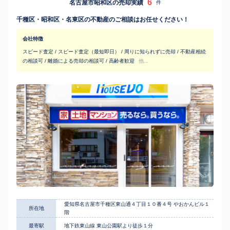
6
名古屋市昭和区の売却実績
件
千種区・昭和区・名東区の不動産のご相談はお任せください！
会社特徴
スピード査定 / スピード査定（最短即日） / 周りに知られずに売却 / 不動産相続
の相談可 / 離婚による売却の相談可 / 高齢者歓迎
他...
愛知県名古屋市千種区東山通４丁目１０番４号 やおかんビル１
所在地
階
最寄駅
地下鉄東山線 東山公園駅より徒歩１分