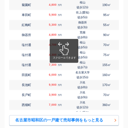
桜山
㎡
㎡
菊園町
4,800
190
200
万円
12
徒歩
分
吹上(愛知)
㎡
㎡
車田町
5,900
95
150
万円
5
徒歩
分
御器所
㎡
㎡
紅梅町
5,300
55
-
万円
3
徒歩
分
荒畑
㎡
㎡
御器所
4,800
90
90
万円
8
徒歩
分
桜山
㎡
㎡
塩付通
4,700
70
95
万円
5
徒歩
分
桜山
㎡
㎡
塩付通
4,300
75
105
万円
5
徒歩
分
桜山
㎡
㎡
塩付通
7,300
155
125
万円
7
徒歩
分
名古屋大学
㎡
㎡
田面町
6,000
160
90
万円
15
徒歩
分
川名
㎡
㎡
長池町
9,900
170
105
万円
8
徒歩
分
川名
㎡
㎡
長戸町
3,900
70
95
万円
9
徒歩
分
川名
㎡
㎡
西畑町
7,000
360
145
万円
12
徒歩
分
吹上(愛知)
㎡
㎡
広瀬町
11,000
135
150
万円
9
徒歩
分
名古屋市昭和区の一戸建て売却事例をもっと見る
東別院
㎡
㎡
福江
3,600
80
150
万円
12
徒歩
分