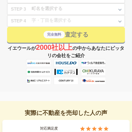
STEP 3
STEP 4
査定する
完全無料
2000社以上
イエウールが
の中からあなたにピッタ
リの会社をご紹介
実際に不動産を売却した人の声
対応満足度