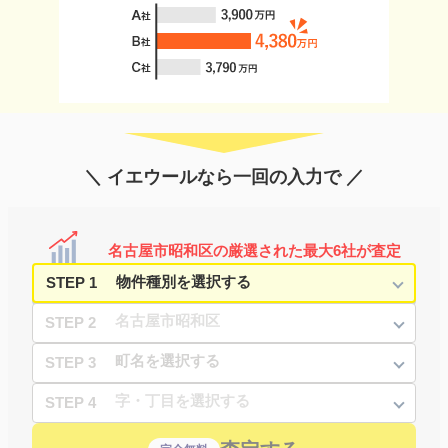
＼ イエウールなら一回の入力で ／
名古屋市昭和区の厳選された最大6社が査定
STEP 1
STEP 2
STEP 3
STEP 4