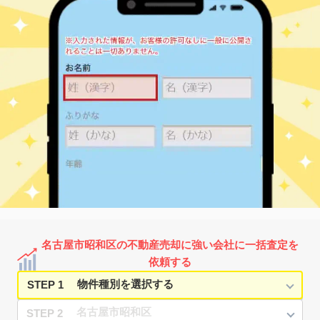
2,500
70
17
御器所
㎡
築
年
万円
12
徒歩
分
桜山
1,500
65
52
桜山町
㎡
築
年
万円
1
徒歩
分
桜山
1,900
70
26
桜山町
㎡
築
年
万円
1
徒歩
分
御器所
1,300
65
47
塩付通
㎡
築
年
万円
5
徒歩
分
本山(愛知)
2,000
70
28
田面町
㎡
築
年
万円
14
徒歩
分
いりなか
1,200
45
40
滝川町
㎡
築
年
万円
2
徒歩
分
いりなか
1,100
50
41
滝川町
㎡
築
年
万円
2
徒歩
分
いりなか
1,500
45
40
滝川町
㎡
築
年
万円
5
徒歩
分
いりなか
870
45
40
滝川町
㎡
築
年
万円
5
徒歩
分
いりなか
1,400
40
41
滝川町
㎡
築
年
万円
6
徒歩
分
名古屋市昭和区の不動産売却に強い会社に一括査定を
八事
2,800
95
34
滝川町
㎡
築
年
万円
依頼する
8
徒歩
分
STEP 1
STEP 2