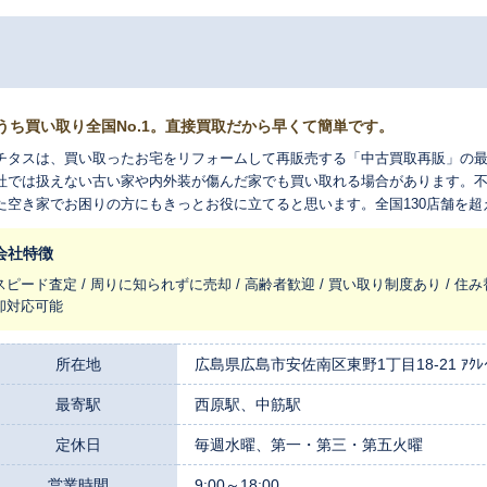
うち買い取り全国No.1。直接買取だから早くて簡単です。
チタスは、買い取ったお宅をリフォームして再販売する「中古買取再販」の
社では扱えない古い家や内外装が傷んだ家でも買い取れる場合があります。
た空き家でお困りの方にもきっとお役に立てると思います。全国130店舗を
れ変わらせ、長く住みつなぐお手伝いをさせてください。
会社特徴
スピード査定 / 周りに知られずに売却 / 高齢者歓迎 / 買い取り制度あり / 住み
却対応可能
所在地
広島県広島市安佐南区東野1丁目18-21 ｱｸﾚｲ
最寄駅
西原駅、中筋駅
定休日
毎週水曜、第一・第三・第五火曜
営業時間
9:00～18:00