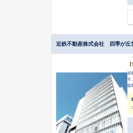
近鉄不動産株式会社 四季が丘
【
近
す
提
き