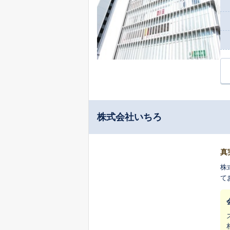
株式会社いちろ
真
株
て