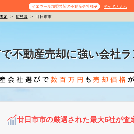
イエウール加盟希望の不動産会社様
初めての方へ
査定
>
広島県
>
廿日市市
市で不動産売却に強い会社ラ
廿日市市の厳選された最大6社が査