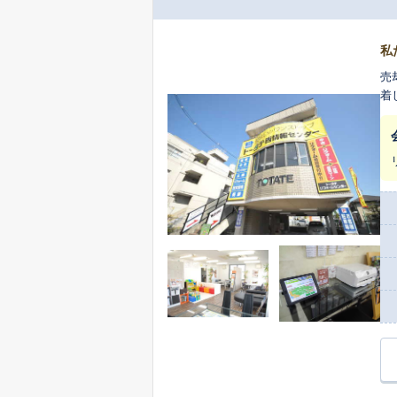
私
売
着