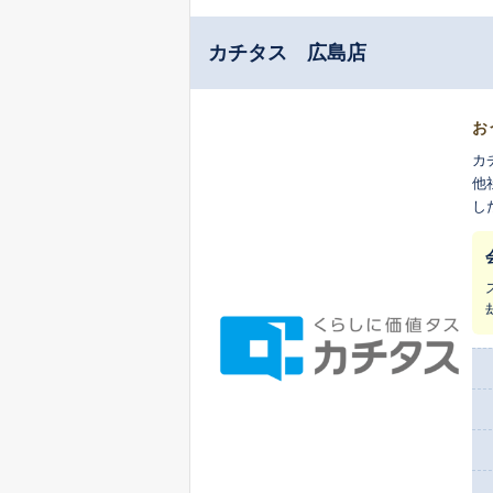
カチタス 広島店
お
カ
他
し
ま