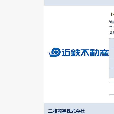
【
近
す
提
き
三和商事株式会社