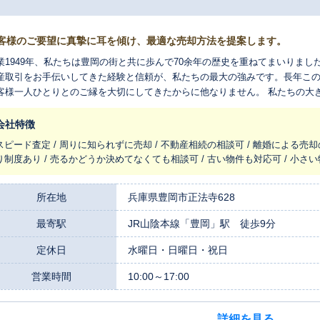
客様のご要望に真摯に耳を傾け、最適な売却方法を提案します。
業1949年、私たちは豊岡の街と共に歩んで70余年の歴史を重ねてまいりま
産取引をお手伝いしてきた経験と信頼が、私たちの最大の強みです。長年こ
様一人ひとりとのご縁を大切にしてきたからに他なりません。 私たちの大きな特徴は、不動産事業だけではない点で
。母体である三和商事株式会社は、リフォームやガス、電気、設備事業も手
の専門家としての視点から、お客様の物件の価値をさらに高めるご提案が可
会社特徴
になる」といったご不安も、ぜひご相談ください。物件の魅力を高め、より
スピード査定 / 周りに知られずに売却 / 不動産相続の相談可 / 離婚による売却
伴いますが、各分野の専門家と連携し、窓口一つで対応することでお客
り制度あり / 売るかどうか決めてなくても相談可 / 古い物件も対応可 / 小さ
のご負担を軽減します。売却に関するあらゆるお悩みをまとめてお任せいた
の場合や、周囲に知られずに売却したいといったご事情には、自社での買取も行
ちの地元である豊岡市の市場を熟知したスタッフが丁寧に対応いたします。
所在地
兵庫県豊岡市正法寺628
最寄駅
JR山陰本線「豊岡」駅 徒歩9分
定休日
水曜日・日曜日・祝日
営業時間
10:00～17:00
詳細を見る