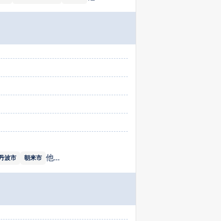
他...
丹波市
朝来市