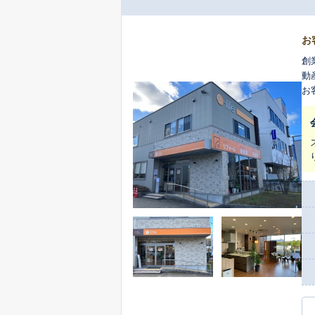
お
創
動
お客
す
ム
気
ます。 また、不動産売却には様々な手続きや準備が
様
ぎ
た