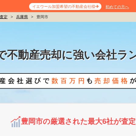
イエウール加盟希望の不動産会社様
初めての方へ
査定
>
兵庫県
>
豊岡市
で不動産売却に強い会社ラ
豊岡市の厳選された最大6社が査定