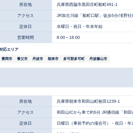
所在地
兵庫県西脇市黒田庄町船町491-1
アクセス
JR加古川線「船町口駅」徒歩5分/滝野社IC
定休日
水曜日・祝日・年末年始
営業時間
8:00～18:00
対応エリア
豊岡市
養父市
丹波市
朝来市
多可郡多可町
丹波篠山市
所在地
兵庫県朝来市和田山町枚田1239-1
アクセス
和田山ICから車で約5分 JR播但線「和田
定休日
日曜日（事前予約の場合可）・祝日・年