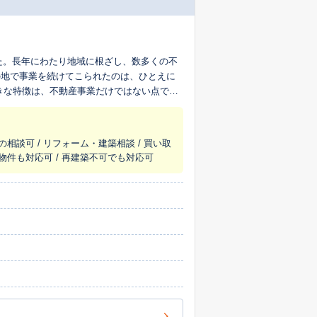
した。長年にわたり地域に根ざし、数多くの不
の地で事業を続けてこられたのは、ひとえに
掛けています。そのため、私たちはリフォー
能です。「築年数が古いから」「少し傷みが
良い条件での売却や早期の売却実現を目指し
の相談可 / リフォーム・建築相談 / 買い取
い物件も対応可 / 再建築不可でも対応可
だける、安心の体制を整えております。お急
っており、迅速な現金化も可能です。 私
お客様の大切な資産だからこそ、一つひとつ
のご事情に合わせたご提案をいたします。まずは、あなたのお話をお聞かせください。 まずはお気軽にご相談ください。