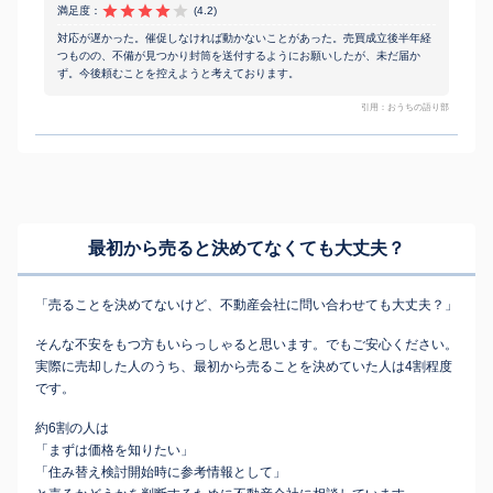
満足度：
(4.2)
対応が遅かった。催促しなければ動かないことがあった。売買成立後半年経
つものの、不備が見つかり封筒を送付するようにお願いしたが、未だ届か
ず。今後頼むことを控えようと考えております。
引用：おうちの語り部
最初から売ると決めてなくても
大丈夫？
「売ることを決めてないけど、不動産会社に問い合わせても大丈夫？」
そんな不安をもつ方もいらっしゃると思います。でもご安心ください。
実際に売却した人のうち、最初から売ることを決めていた人は4割程度
です。
約6割の人は
「まずは価格を知りたい」
「住み替え検討開始時に参考情報として」