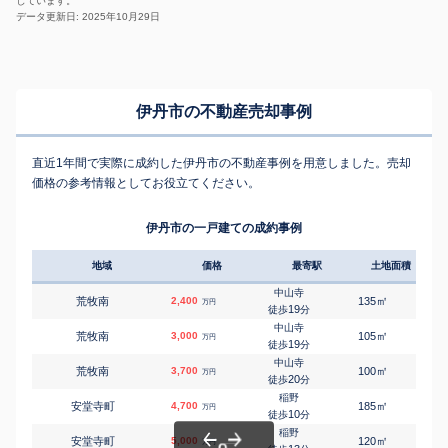
しています。
データ更新日: 2025年10月29日
伊丹市の不動産売却事例
直近1年間で実際に成約した伊丹市の不動産事例を用意しました。売却
価格の参考情報としてお役立てください。
伊丹市の一戸建ての成約事例
地域
価格
最寄駅
土地面積
延床
中山寺
㎡
㎡
荒牧南
2,400
135
115
万円
19
徒歩
分
中山寺
㎡
㎡
荒牧南
3,000
105
90
万円
19
徒歩
分
中山寺
㎡
㎡
荒牧南
3,700
100
95
万円
20
徒歩
分
稲野
㎡
㎡
安堂寺町
4,700
185
220
万円
10
徒歩
分
稲野
㎡
㎡
安堂寺町
5,000
120
105
万円