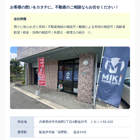
お客様の想いをカタチに。不動産のご相談ならお任せください！
会社特徴
周りに知られずに売却 / 不動産相続の相談可 / 離婚による売却の相談可 / 高齢者
歓迎 / 税金・法律の相談可 / 弁護士・税理士の紹介
他...
所在地
兵庫県伊丹市南野2丁目4番地35号 トロント92-102
最寄駅
阪急伊丹線「稲野駅」 徒歩10分