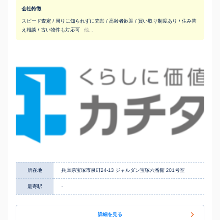
会社特徴
スピード査定 / 周りに知られずに売却 / 高齢者歓迎 / 買い取り制度あり / 住み替
え相談 / 古い物件も対応可
他...
所在地
兵庫県宝塚市泉町24-13 ジャルダン宝塚六番館 201号室
最寄駅
-
詳細を見る