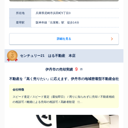
所在地
兵庫県尼崎市浜田町5丁目3
最寄駅
阪神本線「出屋敷」駅 徒歩14分
詳細を見る
センチュリー21 はる不動産 本店
9
伊丹市の売却実績
件
不動産を「高く売りたい」に応えます、伊丹市の地域密着型不動産会社
会社特徴
スピード査定 / スピード査定（最短即日） / 周りに知られずに売却 / 不動産相続
の相談可 / 離婚による売却の相談可 / 高齢者歓迎
他...