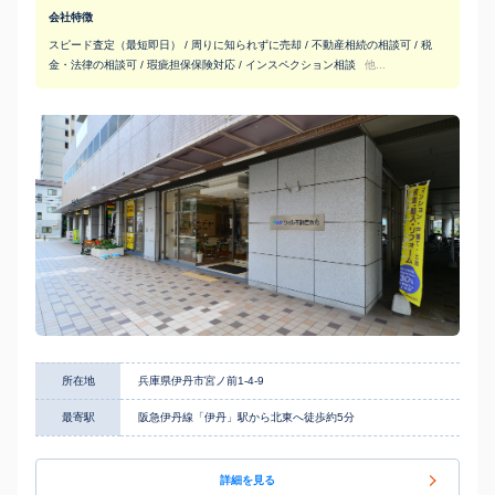
会社特徴
スピード査定（最短即日） / 周りに知られずに売却 / 不動産相続の相談可 / 税
金・法律の相談可 / 瑕疵担保保険対応 / インスペクション相談
他...
所在地
兵庫県伊丹市宮ノ前1-4-9
最寄駅
阪急伊丹線「伊丹」駅から北東へ徒歩約5分
詳細を見る