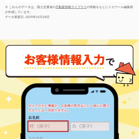
千僧
100
㎡
万円
7
徒歩
分
15
徒歩
分
※ これらのデータは、国土交通省の
不動産情報ライブラリ
の情報をもとにイエウール編集部
北伊丹
伊丹(阪急)
2,900
75
19
北伊丹
㎡
築
年
寺本
4,800
260
万円
㎡
万円
が作成しています。
7
徒歩
分
-
徒歩
分
データ更新日: 2025年10月29日
北伊丹
伊丹(阪急)
2,600
60
24
寺本東
北伊丹
3,200
㎡
100
築
年
1
㎡
万円
万円
9
-
徒歩
徒歩
分
分
伊丹(ＪＲ)
3,100
60
8
北河原
㎡
築
年
万円
10
徒歩
分
伊丹(ＪＲ)
3,400
60
8
北河原
㎡
築
年
万円
10
徒歩
分
伊丹(阪急)
2,500
85
20
北野
㎡
築
年
万円
-
徒歩
分
伊丹(ＪＲ)
1,900
60
31
北本町
㎡
築
年
万円
10
徒歩
分
北伊丹
1,100
70
38
北本町
㎡
築
年
万円
8
徒歩
分
北伊丹
1,000
60
38
北本町
㎡
築
年
万円
8
徒歩
分
伊丹(阪急)
3,500
65
30
行基町
㎡
築
年
万円
8
徒歩
分
武庫之荘
2,400
70
23
車塚
㎡
築
年
万円
24
徒歩
分
伊丹(阪急)
1,700
65
27
鴻池
㎡
築
年
万円
-
徒歩
分
伊丹(阪急)
3,800
70
8
昆陽東
㎡
築
年
万円
11
徒歩
分