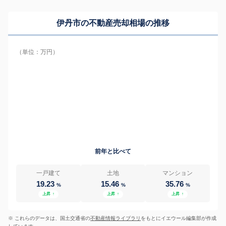
伊丹市の
不動産売却相場の推移
（単位：万円）
前年と比べて
一戸建て
土地
マンション
19.23
15.46
35.76
%
%
%
上昇
↑
上昇
↑
上昇
↑
※ これらのデータは、国土交通省の
不動産情報ライブラリ
をもとにイエウール編集部が作成