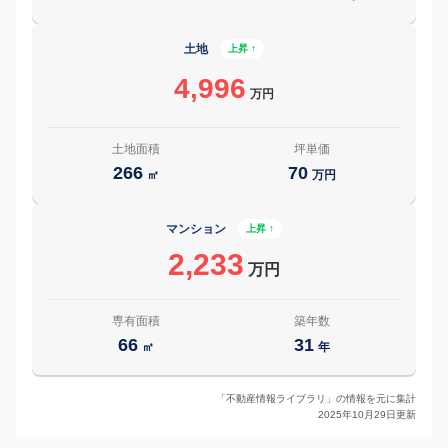
土地
上昇 ↑
4,996
万円
土地面積
坪単価
266
70
㎡
万円
マンション
上昇 ↑
2,233
万円
専有面積
築年数
66
31
㎡
年
「不動産情報ライブラリ」の情報を元に集計
2025年10月29日更新