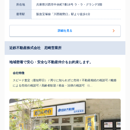
所在地
兵庫県川西市中央町7番18号 ラ・ラ・グランデ3階
最寄駅
阪急宝塚線「川西能勢口」駅より徒歩1分
詳細を見る
近鉄不動産株式会社 尼崎営業所
地域密着で安心・安全な不動産仲介をお約束します。
会社特徴
スピード査定（最短即日） / 周りに知られずに売却 / 不動産相続の相談可 / 離婚
による売却の相談可 / 高齢者歓迎 / 税金・法律の相談可
他...