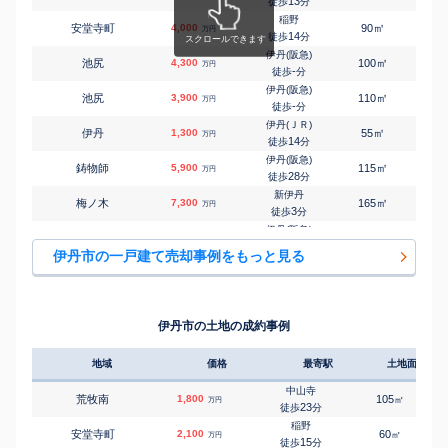
13
徒歩
分
稲野
㎡
㎡
安堂寺町
4,000
90
95
万円
14
徒歩
分
伊丹(阪急)
㎡
㎡
池尻
4,300
100
105
万円
-
徒歩
分
伊丹(阪急)
㎡
㎡
池尻
3,900
110
100
万円
-
徒歩
分
伊丹(ＪＲ)
㎡
㎡
伊丹
1,300
55
60
万円
14
徒歩
分
伊丹(阪急)
㎡
㎡
鋳物師
5,900
115
100
万円
28
徒歩
分
新伊丹
㎡
㎡
梅ノ木
7,300
165
105
万円
3
徒歩
分
伊丹(阪急)
㎡
㎡
大鹿
2,800
50
80
万円
13
徒歩
分
伊丹市の一戸建て売却事例をもっと見る
伊丹(阪急)
㎡
㎡
大鹿
3,800
120
105
万円
16
徒歩
分
伊丹(阪急)
㎡
㎡
大鹿
6,100
100
95
万円
18
徒歩
分
伊丹市の土地の成約事例
伊丹(阪急)
㎡
㎡
大鹿
6,400
100
100
万円
18
徒歩
分
地域
価格
最寄駅
土地面積
伊丹(阪急)
㎡
㎡
大野
3,700
105
100
万円
-
徒歩
分
中山寺
荒牧南
1,800
105
㎡
万円
伊丹(阪急)
23
徒歩
分
㎡
㎡
大野
1,900
100
90
万円
-
徒歩
分
稲野
安堂寺町
2,100
60
1
㎡
万円
伊丹(阪急)
15
徒歩
分
3,200