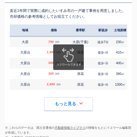
直近1年間で実際に成約したいすみ市の一戸建て事例を用意しました。
売却価格の参考情報としてお役立てください。
地域
価格
最寄駅
駅徒歩
土地面積
延床
大原
790
大原(千葉)
7
230
95
徒歩
分
㎡
万円
大原台
1,900
浪花
-
410
95
徒歩
分
㎡
万円
大原台
300
浪花
-
400
70
徒歩
分
㎡
万円
大原台
300
浪花
-
390
130
徒歩
分
㎡
万円
大原台
2,400
浪花
-
1300
230
徒歩
分
㎡
万円
もっと見る
※ これらのデータは、国土交通省の
不動産情報ライブラリ
の情報をもとにイエウール編集部
が作成しています。