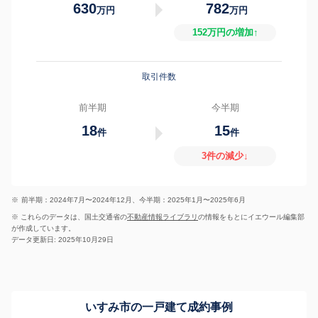
630
782
万円
万円
152万円の増加↑
取引件数
前半期
今半期
18
15
件
件
3件の減少↓
※
前半期：2024年7月〜2024年12月、今半期：2025年1月〜2025年6月
※ これらのデータは、国土交通省の
不動産情報ライブラリ
の情報をもとにイエウール編集部
が作成しています。
データ更新日: 2025年10月29日
いすみ市の一戸建て成約事例