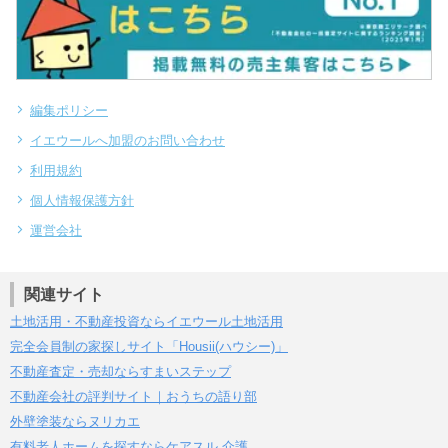
編集ポリシー
イエウールへ加盟のお問い合わせ
利用規約
個人情報保護方針
運営会社
関連サイト
土地活用・不動産投資ならイエウール土地活用
完全会員制の家探しサイト「Housii(ハウシー)」
不動産査定・売却ならすまいステップ
不動産会社の評判サイト｜おうちの語り部
外壁塗装ならヌリカエ
有料老人ホームを探すならケアスル 介護