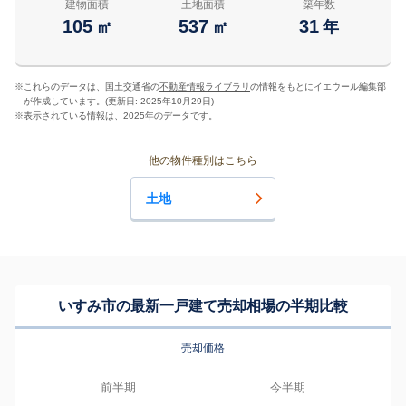
建物面積
土地面積
築年数
105
537
31
㎡
㎡
年
※
これらのデータは、国土交通省の
不動産情報ライブラリ
の情報をもとにイエウール編集部
が作成しています。(更新日: 2025年10月29日)
※
表示されている情報は、2025年のデータです。
他の物件種別はこちら
土地
いすみ市の最新一戸建て売却相場の半期比較
売却価格
前半期
今半期