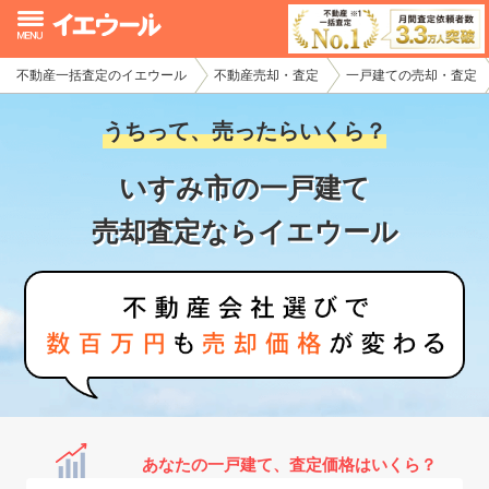
不動産一括査定のイエウール
不動産売却・査定
一戸建ての売却・査定
イエウール加盟希望の不動産会社様
うちって、売ったらいくら？
初めての方へ
いすみ市の一戸建て
不動産売却の流れ
売却査定ならイエウール
不動産の売却・一括査定
家査定シミュレーター
お問い合わせ
あなたの一戸建て、査定価格はいくら？