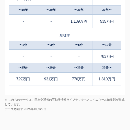
〜15年
〜20年
〜30年
30年〜
-
-
1,109万円
535万円
駅徒歩
〜1分
〜3分
〜5分
〜10分
-
-
-
783万円
〜15分
〜20分
〜30分
30分〜
729万円
931万円
770万円
1,810万円
※ これらのデータは、国土交通省の
不動産情報ライブラリ
をもとにイエウール編集部が作成
しています。
データ更新日: 2025年10月29日