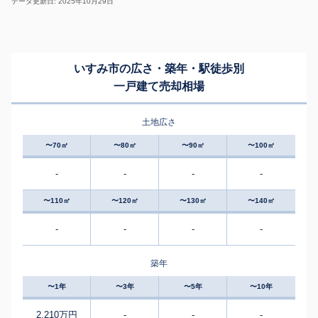
データ更新日: 2025年10月29日
いすみ市の広さ・築年・駅徒歩別
一戸建て売却相場
土地広さ
〜70㎡
〜80㎡
〜90㎡
〜100㎡
-
-
-
-
〜110㎡
〜120㎡
〜130㎡
〜140㎡
-
-
-
-
築年
〜1年
〜3年
〜5年
〜10年
2,210万円
-
-
-