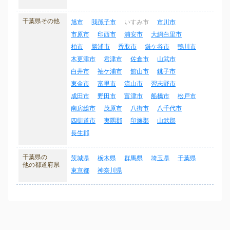
千葉県その他
旭市
我孫子市
いすみ市
市川市
市原市
印西市
浦安市
大網白里市
柏市
勝浦市
香取市
鎌ケ谷市
鴨川市
木更津市
君津市
佐倉市
山武市
白井市
袖ケ浦市
館山市
銚子市
東金市
富里市
流山市
習志野市
成田市
野田市
富津市
船橋市
松戸市
南房総市
茂原市
八街市
八千代市
四街道市
夷隅郡
印旛郡
山武郡
長生郡
千葉県の
茨城県
栃木県
群馬県
埼玉県
千葉県
他の都道府県
東京都
神奈川県