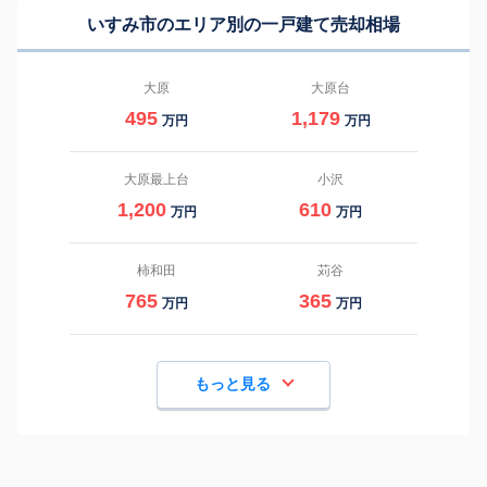
いすみ市のエリア別の一戸建て売却相場
大原
大原台
495
1,179
万円
万円
大原最上台
小沢
1,200
610
万円
万円
柿和田
苅谷
765
365
万円
万円
もっと見る