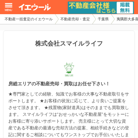
不動産一括査定のイエウール
不動産売却・査定
千葉県
夷隅郡大多
イエウール加盟希望の不動産会社様
初めての方へ
株式会社スマイルライフ
不動産売却の流れ
不動産の売却・一括査定
房総エリアの不動産売却・買取はお任せ下さい！
家査定シミュレーター
★専門家としての経験、知識でお客様の大事な不動産取引をサ
お問い合わせ
ポートします。 ★お客様の状況に応じて、より良いご提案を
させて頂きます。 ★残置物(家財道具)はそのままでも買取致し
ます。 スマイルライフは“おせっかいな不動産屋”をモットーに
お客様に寄り添いサポートします。 売主様にとって大切な資
産である不動産の最適な売却方法の提案、相続手続きなどの登
記に関するご相談についてもワンストップでお手伝いいたしま