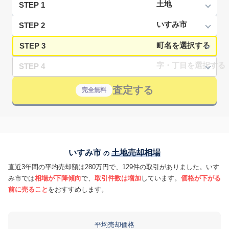
STEP 1
STEP 2
STEP 3
STEP 4
査定する
完全無料
いすみ市
土地売却相場
の
直近3年間の平均売却額は280万円で、129件の取引がありました。いす
み市では
相場が下降傾向
で、
取引件数は増加
しています。
価格が下がる
前に売ること
をおすすめします。
平均売却価格