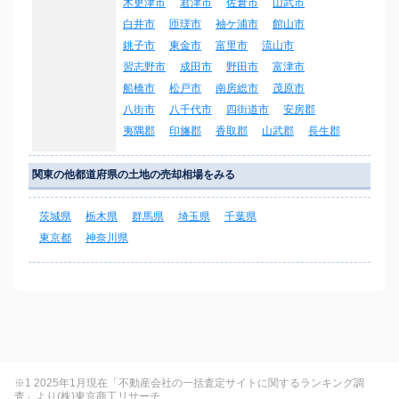
木更津市
君津市
佐倉市
山武市
白井市
匝瑳市
袖ケ浦市
館山市
銚子市
東金市
富里市
流山市
習志野市
成田市
野田市
富津市
船橋市
松戸市
南房総市
茂原市
八街市
八千代市
四街道市
安房郡
夷隅郡
印旛郡
香取郡
山武郡
長生郡
関東の他都道府県の土地の売却相場をみる
茨城県
栃木県
群馬県
埼玉県
千葉県
東京都
神奈川県
※1 2025年1月現在「不動産会社の一括査定サイトに関するランキング調
査」より(株)東京商工リサーチ