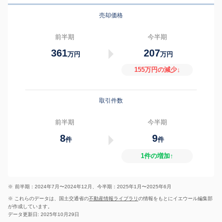
売却価格
前半期
今半期
361
207
万円
万円
155万円の減少↓
取引件数
前半期
今半期
8
9
件
件
1件の増加↑
※
前半期：2024年7月〜2024年12月、今半期：2025年1月〜2025年6月
※ これらのデータは、国土交通省の
不動産情報ライブラリ
の情報をもとにイエウール編集部
が作成しています。
データ更新日: 2025年10月29日