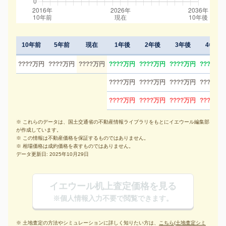
10年前
5年前
現在
1年後
2年後
3年後
4年後
????万円
????万円
????万円
????万円
????万円
????万円
????万円
????万円
????万円
????万円
????万円
????万円
????万円
????万円
????万円
※ これらのデータは、国土交通省の不動産情報ライブラリをもとにイエウール編集部
が作成しています。
※ この情報は不動産価格を保証するものではありません。
※ 相場価格は成約価格を表すものではありません。
データ更新日: 2025年10月29日
イエウール机上査定価格を見る
※個人情報入力不要で閲覧できます。
※ 土地査定の方法やシミュレーションに詳しく知りたい方は、
こちら(土地査定シミ