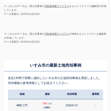
※ これらのデータは、国土交通省の
不動産情報ライブラリ
をもとにイエウール編集部が作成
しています。
データ更新日: 2025年10月29日
※ これらのデータは、国土交通省の
不動産情報ライブラリ
の情報をもとにイエウール編集部
が作成しています。
データ更新日: 2025年10月29日
いすみ市の最新土地売却事例
直近1年間で実際に成約したいすみ市の土地売却事例を用意しました。
売却価格の参考情報としてお役立てください。
地域
価格
売却時期
最寄駅
560
万円
岬町三門
2026
7
年
月
-
380
約
㎡