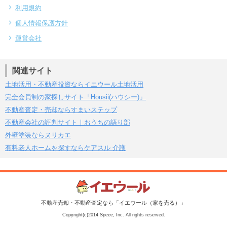
利用規約
個人情報保護方針
運営会社
関連サイト
土地活用・不動産投資ならイエウール土地活用
完全会員制の家探しサイト「Housii(ハウシー)」
不動産査定・売却ならすまいステップ
不動産会社の評判サイト｜おうちの語り部
外壁塗装ならヌリカエ
有料老人ホームを探すならケアスル 介護
不動産売却・不動産査定なら「イエウール（家を売る）」
Copyright(c)2014 Speee, Inc. All rights reserved.