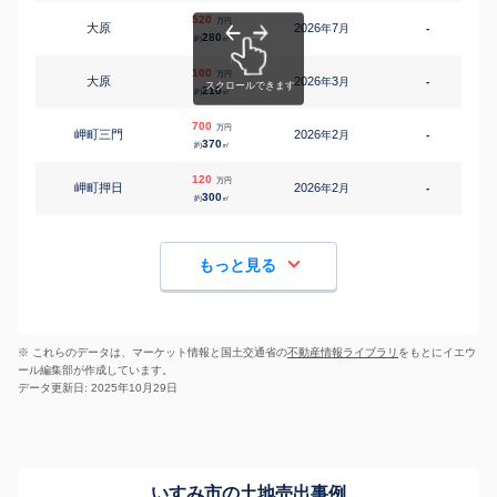
520
万円
大原
2026
7
年
月
-
280
約
㎡
100
万円
大原
2026
3
年
月
-
210
約
㎡
700
万円
岬町三門
2026
2
年
月
-
370
約
㎡
120
万円
岬町押日
2026
2
年
月
-
300
約
㎡
もっと見る
※ これらのデータは、マーケット情報と国土交通省の
不動産情報ライブラリ
をもとにイエウ
ール編集部が作成しています。
データ更新日: 2025年10月29日
いすみ市の土地売出事例