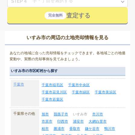
STEP 4
査定する
完全無料
いすみ市の周辺の土地売却情報を見る
あなたの地域に合った売却情報をチェックできます。各地域ごとの地価
変動や、実際の売却事例を見てみましょう。
いすみ市の市区町村から探す
千葉市
千葉市稲毛区
千葉市中央区
千葉市花見川区
千葉市緑区
千葉市美浜区
千葉市若葉区
千葉県その他
旭市
我孫子市
いすみ市
市川市
市原市
印西市
浦安市
大網白里市
柏市
勝浦市
香取市
鎌ケ谷市
鴨川市