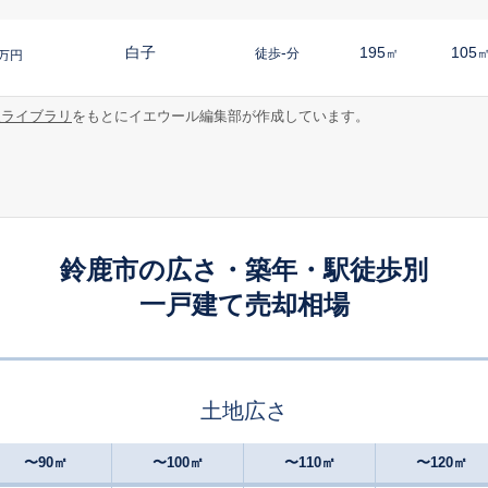
白子
-
195
105
徒歩
分
㎡
万円
報ライブラリ
をもとにイエウール編集部が作成しています。
加佐登
-
260
110
徒歩
分
㎡
万円
加佐登
20
700
130
徒歩
分
㎡
万円
河曲
-
250
70
徒歩
分
㎡
㎡
円
鈴鹿市の広さ・築年・駅徒歩別
一戸建て売却相場
白子
18
290
105
徒歩
分
㎡
万円
白子
18
170
120
徒歩
分
㎡
万円
土地広さ
白子
20
210
80
徒歩
分
㎡
㎡
円
〜90㎡
〜100㎡
〜110㎡
〜120㎡