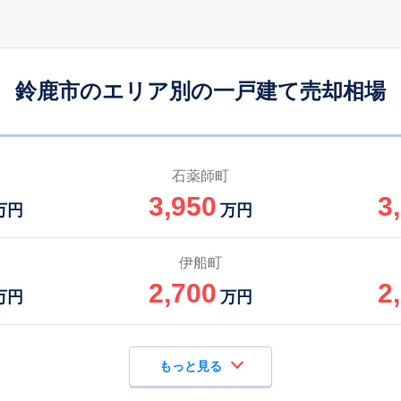
千代崎
19
115
100
徒歩
分
㎡
万円
鈴鹿市のエリア別の一戸建て売却相場
白子
16
185
100
徒歩
分
㎡
円
白子
-
165
105
徒歩
分
㎡
万円
石薬師町
3,950
3
平田町
-
190
85
万円
万円
徒歩
分
㎡
㎡
万円
平田町
-
160
75
伊船町
徒歩
分
㎡
㎡
万円
2,700
2
万円
万円
もっと見る