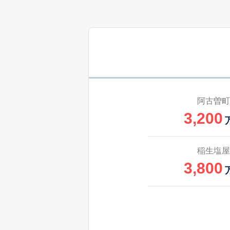
1,800
岸岡町
490
北江島町
万
3,200
北玉垣町
阿古曽町
3,200
1,700
国府町
1,400
国府町
稲生塩屋
3,800