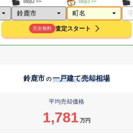
step2
step3
査定スタート
完全無料
鈴鹿市
一戸建て売却相場
の
平均売却価格
1,781
万円