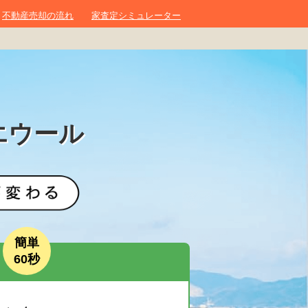
不動産売却の流れ
家査定シミュレーター
エウール
簡単
60秒