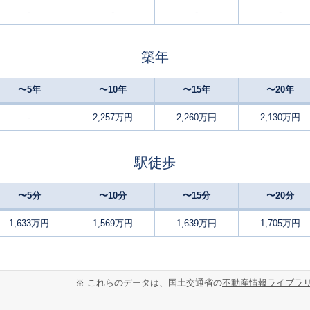
-
-
-
-
白子
9
170
100
徒歩
分
㎡
万円
築年
平田町
11
180
110
徒歩
分
㎡
万円
〜5年
〜10年
〜15年
〜20年
平田町
14
155
95
徒歩
分
㎡
㎡
円
-
2,257万円
2,260万円
2,130万円
鈴鹿市
6
130
95
徒歩
分
㎡
㎡
万円
駅徒歩
鈴鹿市
8
95
85
徒歩
分
㎡
㎡
円
〜5分
〜10分
〜15分
〜20分
千代崎
8
200
165
徒歩
分
㎡
1,633万円
1,569万円
1,639万円
1,705万円
円
千代崎
14
230
115
徒歩
分
㎡
円
※ これらのデータは、国土交通省の
不動産情報ライブラ
千代崎
14
270
105
徒歩
分
㎡
円