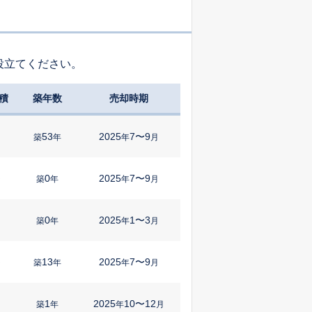
役立てください。
積
築年数
売却時期
53
2025
7〜9
㎡
築
年
年
月
0
2025
7〜9
㎡
築
年
年
月
0
2025
1〜3
築
年
年
月
13
2025
7〜9
㎡
築
年
年
月
1
2025
10〜12
㎡
築
年
年
月