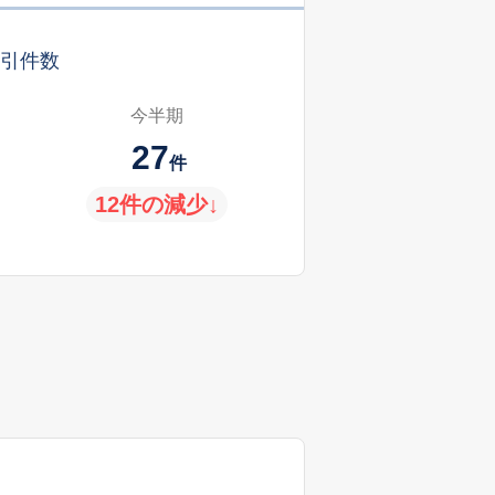
引件数
今半期
27
件
12件の減少↓