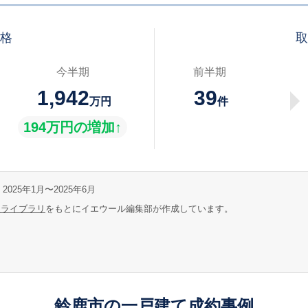
価格
取
今半期
前半期
1,942
39
万円
件
194万円の増加↑
2025年1月〜2025年6月
報ライブラリ
をもとにイエウール編集部が作成しています。
鈴鹿市の一戸建て成約事例