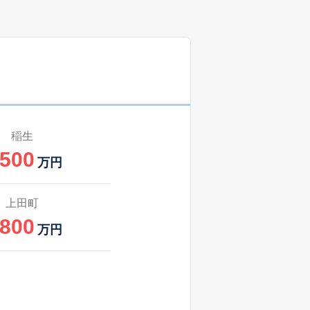
0
2025
4〜6
㎡
築
年
年
月
59
2025
7〜9
㎡
築
年
年
月
1
2025
10〜12
㎡
築
年
年
月
稲生
,500
16
2025
4〜6
万円
築
年
年
月
43
2025
10〜12
上田町
築
年
年
月
,800
万円