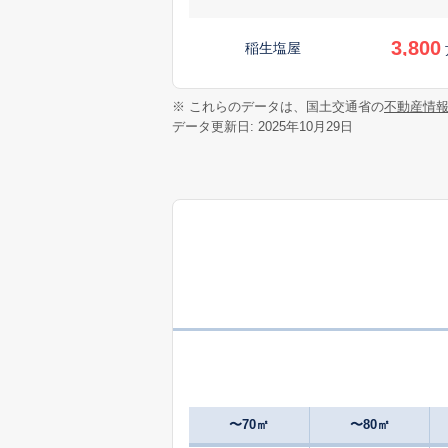
3,800
稲生塩屋
2,700
※ これらのデータは、国土交通省の
不動産情
伊船町
データ更新日: 2025年10月29日
2,800
上田町
650
上野町
万
4,200
江島町
4,400
江島町
300
江島町
万
〜70㎡
〜80㎡