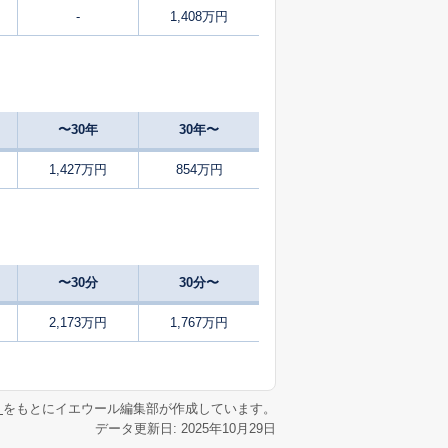
-
1,408万円
2
2024
10〜12
㎡
築
年
年
月
1
2024
10〜12
㎡
築
年
年
月
〜30年
30年〜
56
2025
1〜3
築
年
年
月
1,427万円
854万円
16
2025
7〜9
築
年
年
月
50
2025
4〜6
築
年
年
月
〜30分
30分〜
44
2025
10〜12
㎡
築
年
年
月
2,173万円
1,767万円
52
2025
1〜3
㎡
築
年
年
月
リ
をもとにイエウール編集部が作成しています。
データ更新日: 2025年10月29日
55
2024
10〜12
㎡
築
年
年
月