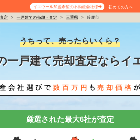
イエウール加盟希望の不動産会社様
初めての方へ
査定
>
一戸建ての売却・査定
>
三重県
>
鈴鹿市
うちって、売ったらいくら？
の一戸建て売却査定ならイ
厳選された最大6社が査定