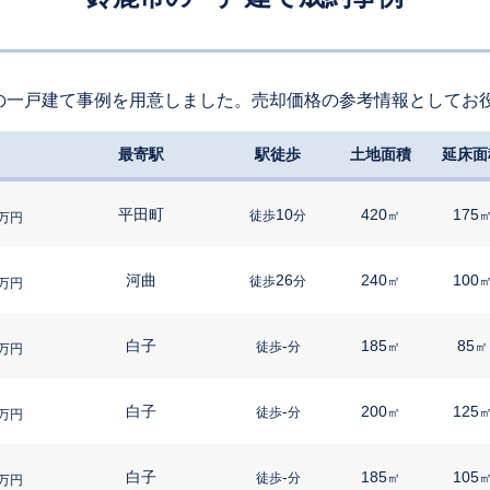
の一戸建て事例を用意しました。売却価格の参考情報としてお
最寄駅
駅徒歩
土地面積
延床面
平田町
10
420
175
徒歩
分
㎡
万円
河曲
26
240
100
徒歩
分
㎡
万円
白子
-
185
85
徒歩
分
㎡
㎡
万円
白子
-
200
125
徒歩
分
㎡
万円
白子
-
185
105
徒歩
分
㎡
万円