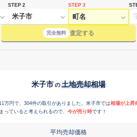
STEP 2
STEP 3
ST
査定する
完全無料
米子市
土地売却相場
の
611万円で、304件の取引がありました。米子市では
相場が上昇
まっていると考えられるので、
今が売り時
です！
平均売却価格