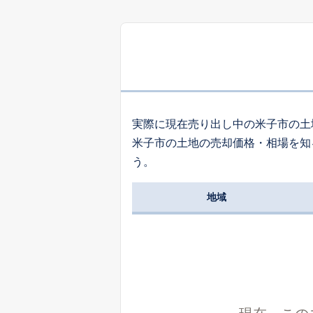
5
彦名町
7
西福原
実際に現在売り出し中の米子市の土
米子市の土地の売却価格・相場を知
1,
う。
旗ケ崎
地域
4
三本松
1,
三本松