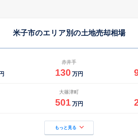
米子市のエリア別の土地売却相場
赤井手
130
円
万円
大篠津町
501
万円
もっと見る