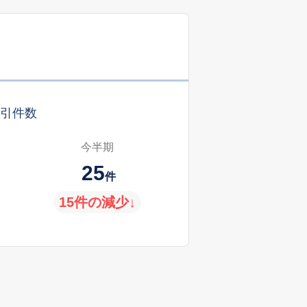
引件数
今半期
25
件
15件の減少↓