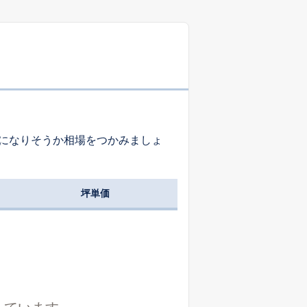
-
-
-
-
-
-
になりそうか相場をつかみましょ
-
-
-
坪単価
-
-
-
-
-
-