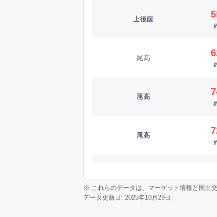
5
上後藤
6
尾高
7
尾高
7
尾高
4
博労町
※ これらのデータは、マーケット情報と国土
データ更新日: 2025年10月29日
4
彦名町