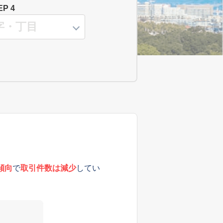
EP 4
傾向
で
取引件数は減少
してい