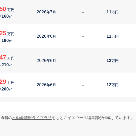
50
万円
2026
7
-
11
年
月
万円
160
約
㎡
25
万円
2026
6
-
11
年
月
万円
180
約
㎡
47
万円
2026
6
-
12
年
月
万円
210
約
㎡
29
万円
2026
6
-
12
年
月
万円
200
約
㎡
00
万円
2026
6
-
11
年
月
万円
120
約
㎡
交通省の
不動産情報ライブラリ
をもとにイエウール編集部が作成しています。
50
万円
2026
6
-
3
年
月
万円