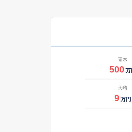
青木
500
万
大崎
9
万円