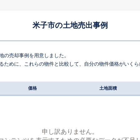
440
約
㎡
01
万円
2026
6
-
5
年
月
万円
米子市の土地売出事例
350
約
㎡
00
万円
2026
5
-
11
年
月
万円
220
約
㎡
地の売却事例を用意しました。
るために、これらの物件と比較して、自分の物件価格がいくら
684
万円
2026
5
-
22
年
月
万円
250
約
㎡
価格
土地面積
50
万円
2026
5
-
12
年
月
万円
120
約
㎡
180
万円
2026
5
-
21
年
月
万円
190
約
㎡
申し訳ありません。