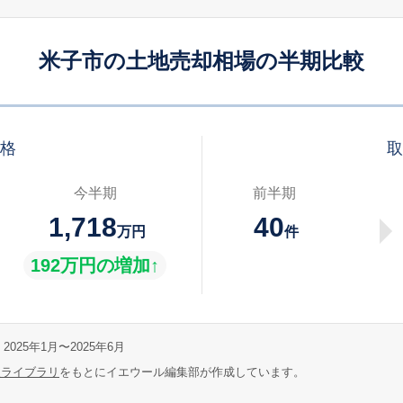
米子市の土地売却相場の半期比較
価格
取
今半期
前半期
1,718
40
万円
件
192万円の増加↑
2025年1月〜2025年6月
報ライブラリ
をもとにイエウール編集部が作成しています。