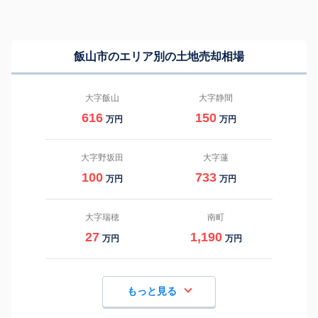
飯山市のエリア別の土地売却相場
大字飯山
大字静間
616
150
万円
万円
大字野坂田
大字蓮
100
733
万円
万円
大字瑞穂
南町
27
1,190
万円
万円
もっと見る