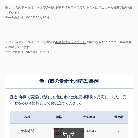
※ これらのデータは、国土交通省の
不動産情報ライブラリ
をもとにイエウール編集部が作成
しています。
データ更新日: 2025年10月29日
※ これらのデータは、国土交通省の
不動産情報ライブラリ
の情報をもとにイエウール編集部
が作成しています。
データ更新日: 2025年10月29日
飯山市の最新土地売却事例
直近1年間で実際に成約した飯山市の土地売却事例を用意しました。売
却価格の参考情報としてお役立てください。
地域
価格
売却時期
最寄駅
600
万円
大字静間
2026
4
年
月
-
250
約
㎡