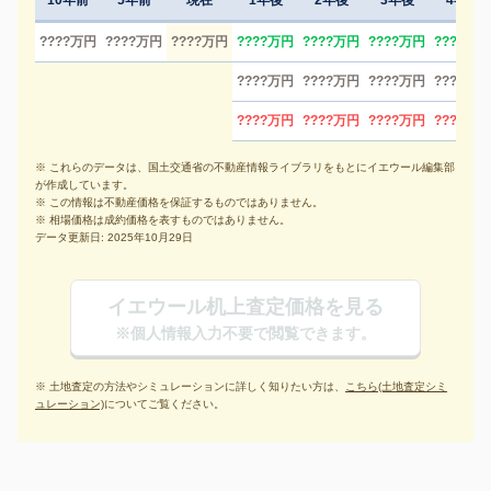
10年前
5年前
現在
1年後
2年後
3年後
4年後
????万円
????万円
????万円
????万円
????万円
????万円
????万円
????万円
????万円
????万円
????万円
????万円
????万円
????万円
????万円
※ これらのデータは、国土交通省の不動産情報ライブラリをもとにイエウール編集部
が作成しています。
※ この情報は不動産価格を保証するものではありません。
※ 相場価格は成約価格を表すものではありません。
データ更新日: 2025年10月29日
イエウール机上査定価格を見る
※個人情報入力不要で閲覧できます。
※ 土地査定の方法やシミュレーションに詳しく知りたい方は、
こちら(土地査定シミ
ュレーション)
についてご覧ください。