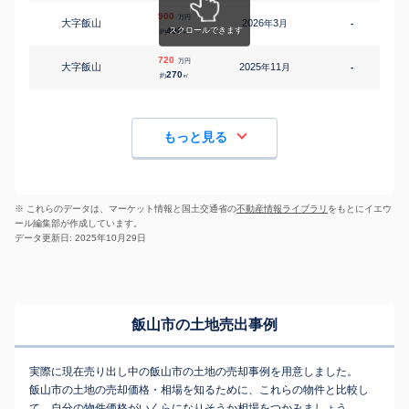
900
万円
大字飯山
2026
3
年
月
-
400
約
㎡
720
万円
大字飯山
2025
11
年
月
-
270
約
㎡
もっと見る
※ これらのデータは、マーケット情報と国土交通省の
不動産情報ライブラリ
をもとにイエウ
ール編集部が作成しています。
データ更新日: 2025年10月29日
飯山市の土地売出事例
実際に現在売り出し中の飯山市の土地の売却事例を用意しました。
飯山市の土地の売却価格・相場を知るために、これらの物件と比較し
て、自分の物件価格がいくらになりそうか相場をつかみましょう。