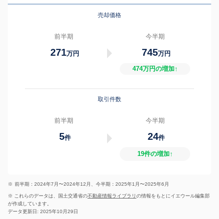
売却価格
前半期
今半期
271
745
万円
万円
474万円の増加↑
取引件数
前半期
今半期
5
24
件
件
19件の増加↑
※
前半期：2024年7月〜2024年12月、今半期：2025年1月〜2025年6月
※ これらのデータは、国土交通省の
不動産情報ライブラリ
の情報をもとにイエウール編集部
が作成しています。
データ更新日: 2025年10月29日