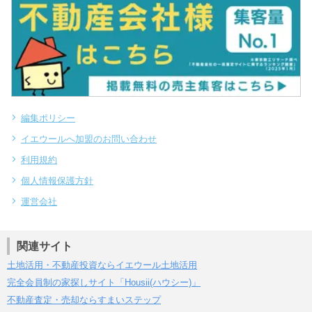
編集ポリシー
イエウールへ加盟のお問い合わせ
利用規約
個人情報保護方針
運営会社
関連サイト
土地活用・不動産投資ならイエウール土地活用
完全会員制の家探しサイト「Housii(ハウシー)」
不動産査定・売却ならすまいステップ