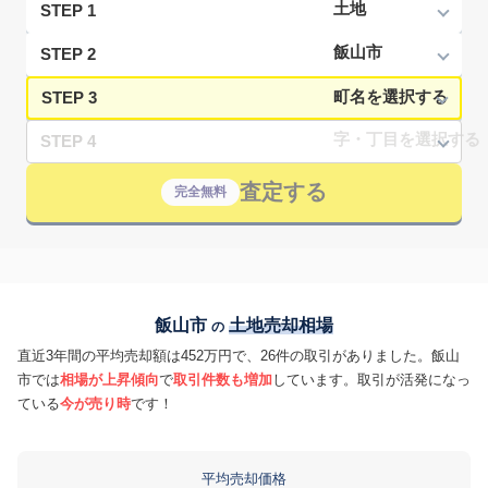
STEP 1
STEP 2
STEP 3
STEP 4
査定する
完全無料
飯山市
土地売却相場
の
直近3年間の平均売却額は452万円で、26件の取引がありました。飯山
市では
相場が上昇傾向
で
取引件数も増加
しています。取引が活発になっ
ている
今が売り時
です！
平均売却価格