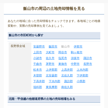
飯山市の周辺の土地売却情報を見る
あなたの地域に合った売却情報をチェックできます。各地域ごとの地価
変動や、実際の売却事例を見てみましょう。
飯山市の市区町村から探す
長野県全域
安曇野市
飯田市
飯山市
伊那市
上田市
大町市
岡谷市
駒ヶ根市
小諸市
佐久市
塩尻市
須坂市
諏訪市
千曲市
茅野市
東御市
中野市
長野市
松本市
上伊那郡
上高井郡
上水内郡
木曽郡
北安曇郡
北佐久郡
下伊那郡
下高井郡
下水内郡
諏訪郡
小県郡
埴科郡
東筑摩郡
南佐久郡
北陸・甲信越の他都道府県の土地の売却相場をみる