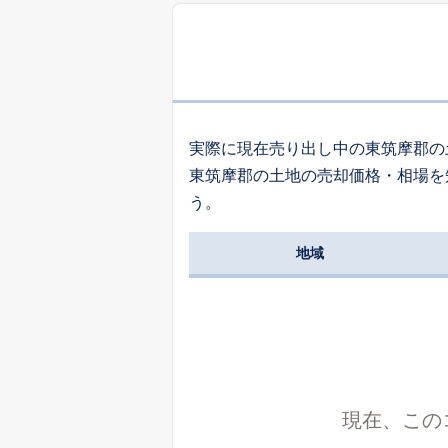
日
大字古見
実際に現在売り出し中の東筑摩郡の
東筑摩郡の土地の売却価格・相場を
う。
麻
地域
4
麻
7
大字西洗馬
現在、この
4
大字西洗馬