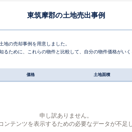
33
坂北
万円
2025
1〜3
0
年
月
万円
東筑摩郡の土地売出事例
19
徒歩
分
120
約
㎡
50
塩尻
万円
2024
1〜3
0
年
月
万円
-
徒歩
分
1900
約
㎡
土地の売却事例を用意しました。
知るために、これらの物件と比較して、自分の物件価格がいく
19
聖高原
万円
2024
1〜3
0
年
月
万円
-
徒歩
分
260
約
㎡
価格
土地面積
00
聖高原
万円
2023
4〜6
2
年
月
万円
4
徒歩
分
550
約
㎡
40
洗馬
万円
2023
1〜3
2
年
月
万円
120
徒歩
分
1100
約
㎡
申し訳ありません。
コンテンツを表示するための必要なデータが不足
50
洗馬
万円
2023
1〜3
2
年
月
万円