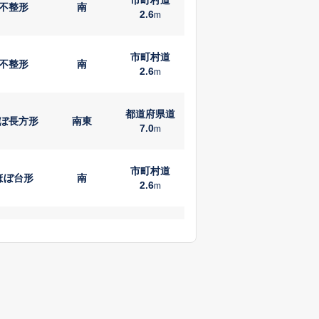
不整形
南
2.6
m
市町村道
不整形
南
2.6
m
都道府県道
ぼ長方形
南東
7.0
m
市町村道
ほぼ台形
南
2.6
m
市町村道
ぼ長方形
東
4.7
m
国道
不整形
北西
6.0
m