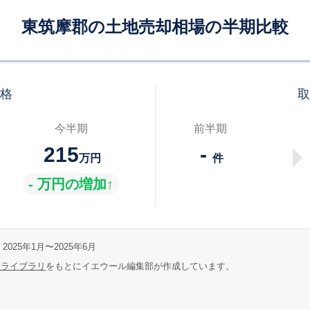
東筑摩郡の土地売却相場の半期比較
価格
取
今半期
前半期
215
-
万円
件
- 万円の増加↑
2025年1月〜2025年6月
報ライブラリ
をもとにイエウール編集部が作成しています。