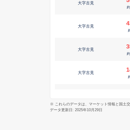
大字古見
4
大字古見
3
大字古見
1
大字古見
1
大字古見
※ これらのデータは、マーケット情報と国土
データ更新日: 2025年10月29日
日