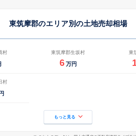
東筑摩郡のエリア別の土地売却相場
績村
東筑摩郡生坂村
東
6
円
万円
日村
円
もっと見る