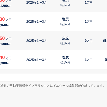
万円
2025
1〜3
1
年
月
万円
-
徒歩
分
1200
約
㎡
30
塩尻
万円
2025
1〜3
1
年
月
万円
-
徒歩
分
930
約
㎡
50
広丘
万円
2025
1〜3
0
ほ
年
月
万円
-
徒歩
分
1300
約
㎡
40
塩尻
万円
2025
1〜3
1
年
月
万円
-
徒歩
分
300
約
㎡
00
塩尻
万円
2025
1〜3
1
ほ
年
月
万円
-
徒歩
分
220
約
㎡
交通省の
不動産情報ライブラリ
をもとにイエウール編集部が作成しています。
19
坂北
万円
2025
1〜3
0
年
月
万円
19
徒歩
分
70
約
㎡