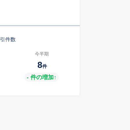
引件数
今半期
8
件
- 件の増加↑