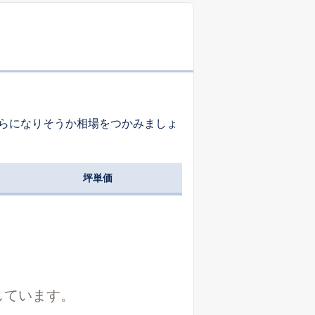
国道
不整形
北
6.6
m
市町村道
長方形
南東
10.4
m
らになりそうか相場をつかみましょ
市町村道
不整形
東
4.4
m
坪単価
国道
ほぼ台形
東
9.0
m
不整形
接面道路無
-
しています。
不整形
接面道路無
-