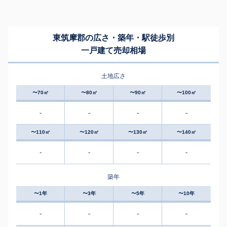
東筑摩郡の広さ・築年・駅徒歩別
一戸建て売却相場
土地広さ
〜70㎡
〜80㎡
〜90㎡
〜100㎡
-
-
-
-
〜110㎡
〜120㎡
〜130㎡
〜140㎡
-
-
-
-
築年
〜1年
〜3年
〜5年
〜10年
-
-
-
-