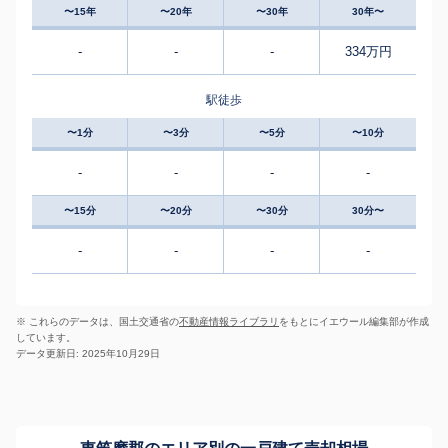
〜15年
〜20年
〜30年
30年〜
-
-
-
334万円
駅徒歩
〜1分
〜3分
〜5分
〜10分
-
-
-
-
〜15分
〜20分
〜30分
30分〜
-
-
-
-
※ これらのデータは、国土交通省の
不動産情報ライブラリ
をもとにイエウール編集部が作成
しています。
データ更新日: 2025年10月29日