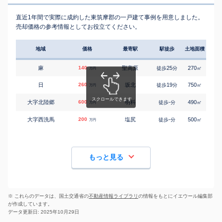
直近1年間で実際に成約した東筑摩郡の一戸建て事例を用意しました。
売却価格の参考情報としてお役立てください。
地域
価格
最寄駅
駅徒歩
土地面積
延床
麻
140
聖高原
25
270
95
徒歩
分
㎡
万円
日
260
坂北
19
750
170
徒歩
分
㎡
万円
大字北陸郷
600
明科
-
490
210
徒歩
分
㎡
万円
大字西洗馬
200
塩尻
-
500
100
徒歩
分
㎡
万円
もっと見る
※ これらのデータは、国土交通省の
不動産情報ライブラリ
の情報をもとにイエウール編集部
が作成しています。
データ更新日: 2025年10月29日