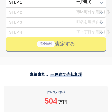
STEP 1
STEP 2
STEP 3
STEP 4
査定する
完全無料
東筑摩郡
一戸建て売却相場
の
平均売却価格
504
万円