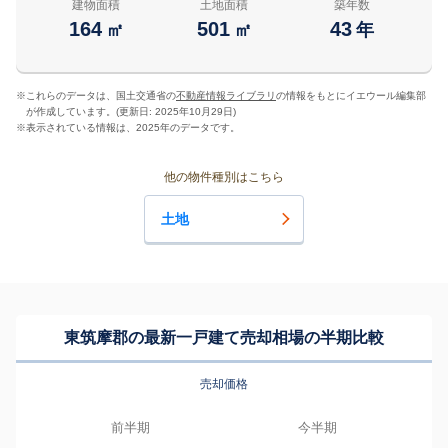
建物面積
土地面積
築年数
164
501
43
㎡
㎡
年
※
これらのデータは、国土交通省の
不動産情報ライブラリ
の情報をもとにイエウール編集部
が作成しています。(更新日: 2025年10月29日)
※
表示されている情報は、2025年のデータです。
他の物件種別はこちら
土地
東筑摩郡の最新一戸建て売却相場の半期比較
売却価格
前半期
今半期