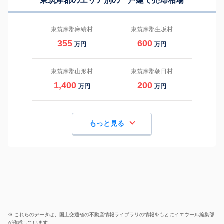
東筑摩郡のエリア別の一戸建て売却相場
東筑摩郡麻績村
東筑摩郡生坂村
355
600
万円
万円
東筑摩郡山形村
東筑摩郡朝日村
1,400
200
万円
万円
もっと見る
※ これらのデータは、国土交通省の
不動産情報ライブラリ
の情報をもとにイエウール編集部
が作成しています。