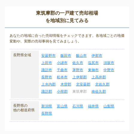
東筑摩郡の一戸建て売却相場
を地域別に見てみる
あなたの地域に合った売却情報をチェックできます。各地域ごとの地価
変動や、実際の売却事例を見てみましょう。
長野県全域
安曇野市
飯田市
飯山市
伊那市
上田市
小諸市
佐久市
塩尻市
須坂市
諏訪市
千曲市
茅野市
東御市
中野市
長野市
松本市
上伊那郡
上高井郡
上水内郡
木曽郡
北安曇郡
北佐久郡
諏訪郡
小県郡
東筑摩郡
南佐久郡
長野県の
新潟県
富山県
石川県
福井県
山梨県
他の都道府県
長野県