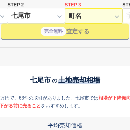
STEP 2
STEP 3
ST
査定する
完全無料
七尾市
土地売却相場
の
6万円で、63件の取引がありました。七尾市では
相場が下降傾
下がる前に売ること
をおすすめします。
平均売却価格