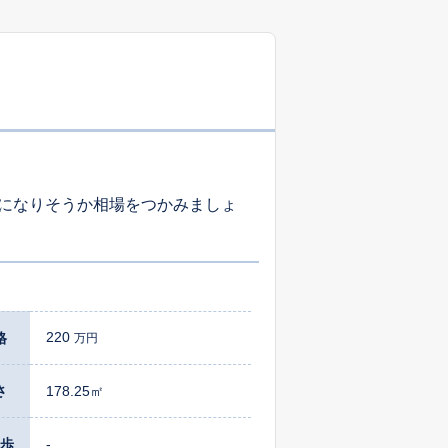
-
-
-
-
-
-
になりそうか相場をつかみましょ
-
-
-
220
格
万円
さ
178.25㎡
歩
-