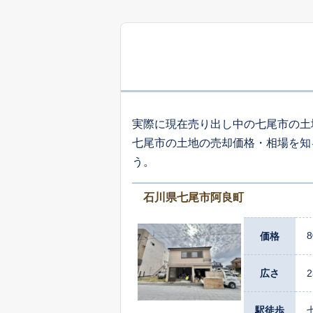
2
矢田町
1
つつじが浜
実際に現在売り出し中の七尾市の土
七尾市の土地の売却価格・相場を知
1
う。
田鶴浜町
石川県七尾市阿良町
8
価格
広さ
2
駅徒歩