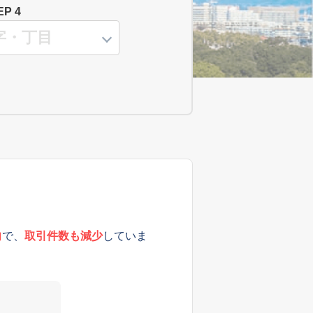
EP 4
向
で、
取引件数も減少
していま