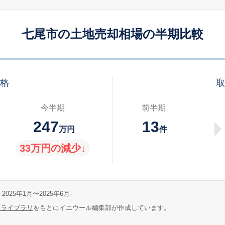
七尾市の土地売却相場の半期比較
価格
取
今半期
前半期
247
13
万円
件
33万円の減少↓
2025年1月〜2025年6月
報ライブラリ
をもとにイエウール編集部が作成しています。