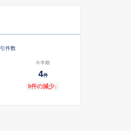
引件数
今半期
4
件
9件の減少↓