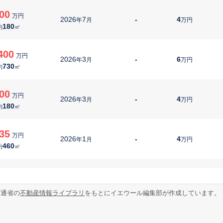
00
万円
2026
7
-
4
年
月
万円
180
約
㎡
400
万円
2026
3
-
6
年
月
万円
730
約
㎡
00
万円
2026
3
-
4
年
月
万円
180
約
㎡
35
万円
2026
1
-
4
年
月
万円
460
約
㎡
930
万円
2025
12
-
5
年
月
万円
1210
約
㎡
交通省の
不動産情報ライブラリ
をもとにイエウール編集部が作成しています。
58
万円
2025
12
-
2
年
月
万円