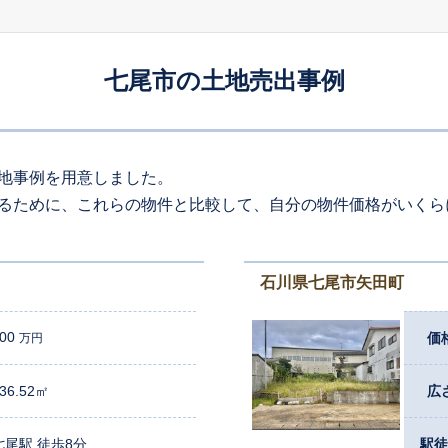
310
約
㎡
00
万円
2025
12
-
4
年
月
万円
七尾市の土地売出事例
180
約
㎡
65
万円
2025
10
-
4
年
月
万円
140
約
㎡
地事例を用意しました。
るために、これらの物件と比較して、自分の物件価格がいくら
15
万円
2025
9
-
2
年
月
万円
200
約
㎡
石川県七尾市矢田町
00
価
万円
36.52㎡
広
七尾駅 徒歩8分
駅徒