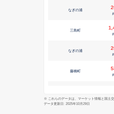
2
なぎの浦
1,
三島町
2
なぎの浦
5
藤橋町
1,
古屋敷町
※ これらのデータは、マーケット情報と国土
データ更新日: 2025年10月29日
1
佐味町