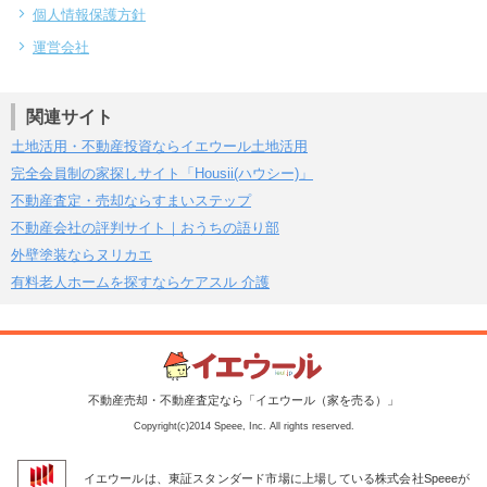
個人情報保護方針
運営会社
関連サイト
土地活用・不動産投資ならイエウール土地活用
完全会員制の家探しサイト「Housii(ハウシー)」
不動産査定・売却ならすまいステップ
不動産会社の評判サイト｜おうちの語り部
外壁塗装ならヌリカエ
有料老人ホームを探すならケアスル 介護
不動産売却・不動産査定なら「イエウール（家を売る）」
Copyright(c)2014 Speee, Inc. All rights reserved.
イエウールは、東証スタンダード市場に上場している株式会社Speeeが