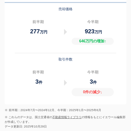
売却価格
前半期
今半期
277
923
万円
万円
646万円の増加↑
取引件数
前半期
今半期
3
3
件
件
0件の減少↓
※
前半期：2024年7月〜2024年12月、今半期：2025年1月〜2025年6月
※ これらのデータは、国土交通省の
不動産情報ライブラリ
の情報をもとにイエウール編集部
が作成しています。
データ更新日: 2025年10月29日