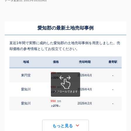
データ更新日: 2025年10月29日
愛知郡の最新土地売却事例
直近1年間で実際に成約した愛知郡の土地売却事例を用意しました。売
却価格の参考情報としてお役立てください。
地域
価格
売却時期
最寄駅
350
万円
東円堂
2026
6
年
月
-
320
約
㎡
990
万円
愛知川
2026
4
年
月
-
460
約
㎡
950
万円
愛知川
2026
2
年
月
-
1
270
約
㎡
もっと見る