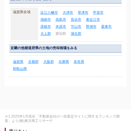
滋賀県全域
近江八幡市
大津市
草津市
甲賀市
湖南市
高島市
長浜市
東近江市
彦根市
米原市
守山市
野洲市
栗東市
犬上郡
愛知郡
蒲生郡
近畿の他都道府県の土地の売却相場をみる
滋賀県
京都府
大阪府
兵庫県
奈良県
和歌山県
※1 2025年1月現在「不動産会社の一括査定サイトに関するランキング調
査」より(株)東京商工リサーチ