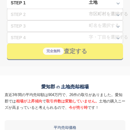
STEP 1
STEP 2
STEP 3
STEP 4
査定する
完全無料
愛知郡
土地売却相場
の
直近3年間の平均売却額は904万円で、26件の取引がありました。愛知
郡では
相場が上昇傾向
で
取引件数は変動していません。
土地の購入ニー
ズが高まっていると考えられるので、
今が売り時
です！
平均売却価格