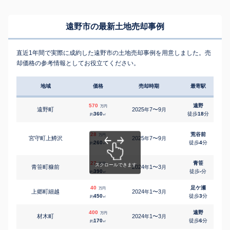
遠野市の最新土地売却事例
直近1年間で実際に成約した遠野市の土地売却事例を用意しました。売
却価格の参考情報としてお役立てください。
地域
価格
売却時期
最寄駅
570
遠野
万円
遠野町
2025
7〜9
年
月
360
徒歩
18
分
約
㎡
28
荒谷前
万円
宮守町上鱒沢
2025
7〜9
年
月
260
徒歩
4
分
約
㎡
27
青笹
万円
青笹町糠前
2024
1〜3
年
月
390
徒歩
-
分
約
㎡
40
足ケ瀬
万円
上郷町細越
2024
1〜3
年
月
450
徒歩
3
分
約
㎡
400
遠野
万円
材木町
2024
1〜3
年
月
170
徒歩
6
分
約
㎡