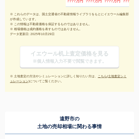
????万円
????万円
????万円
????万円
※ これらのデータは、国土交通省の不動産情報ライブラリをもとにイエウール編集部
が作成しています。
※ この情報は不動産価格を保証するものではありません。
※ 相場価格は成約価格を表すものではありません。
データ更新日: 2025年10月29日
イエウール机上査定価格を見る
※個人情報入力不要で閲覧できます。
※ 土地査定の方法やシミュレーションに詳しく知りたい方は、
こちら(土地査定シミ
ュレーション)
についてご覧ください。
遠野市の
土地の売却相場に関わる事情