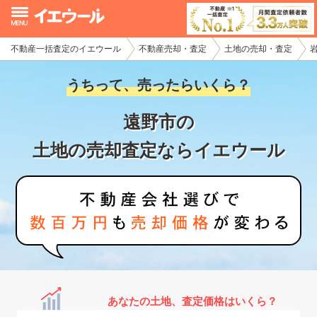
不動産一括査定のイエウール
不動産売却・査定
土地の売却・査定
イエウール加盟希望の不動産会社様
うちって、売ったらいくら？
初めての方へ
遠野市の
不動産売却の流れ
土地の売却査定ならイエウール
不動産の売却・一括査定
家査定シミュレーター
お問い合わせ
あなたの土地、査定価格はいくら？