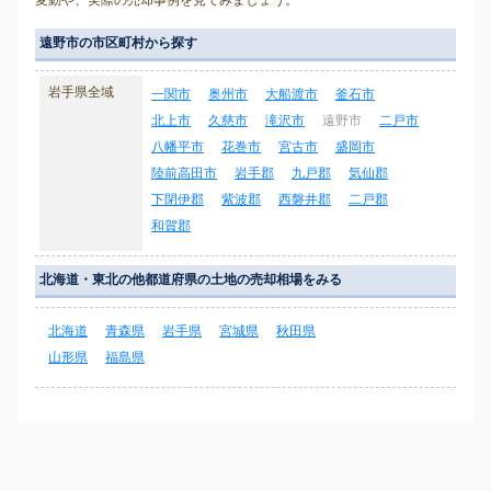
変動や、実際の売却事例を見てみましょう。
遠野市の市区町村から探す
岩手県全域
一関市
奥州市
大船渡市
釜石市
北上市
久慈市
滝沢市
遠野市
二戸市
八幡平市
花巻市
宮古市
盛岡市
陸前高田市
岩手郡
九戸郡
気仙郡
下閉伊郡
紫波郡
西磐井郡
二戸郡
和賀郡
北海道・東北の他都道府県の土地の売却相場をみる
北海道
青森県
岩手県
宮城県
秋田県
山形県
福島県