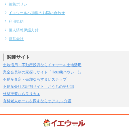
編集ポリシー
イエウールへ加盟のお問い合わせ
利用規約
個人情報保護方針
運営会社
関連サイト
土地活用・不動産投資ならイエウール土地活用
完全会員制の家探しサイト「Housii(ハウシー)」
不動産査定・売却ならすまいステップ
不動産会社の評判サイト｜おうちの語り部
外壁塗装ならヌリカエ
有料老人ホームを探すならケアスル 介護