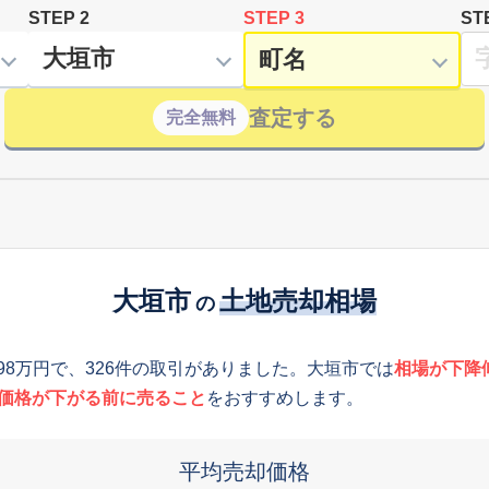
STEP 2
STEP 3
ST
査定する
完全無料
大垣市
土地売却相場
の
498万円で、326件の取引がありました。大垣市では
相場が下降
価格が下がる前に売ること
をおすすめします。
平均売却価格