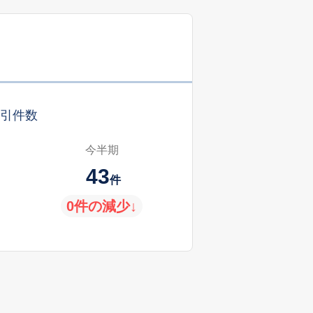
引件数
今半期
43
件
0件の減少↓