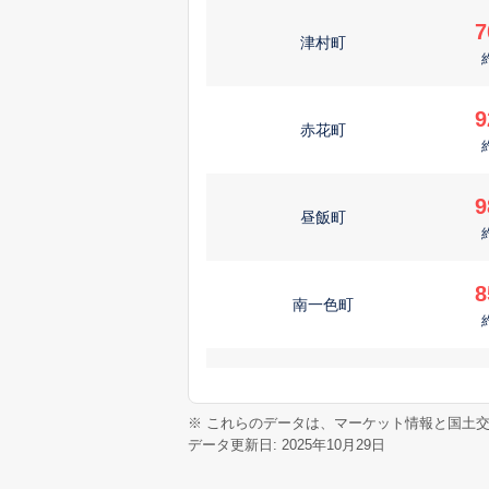
7
津村町
9
赤花町
9
昼飯町
8
南一色町
1,
笠木町
※ これらのデータは、マーケット情報と国土
データ更新日: 2025年10月29日
3,
河間町