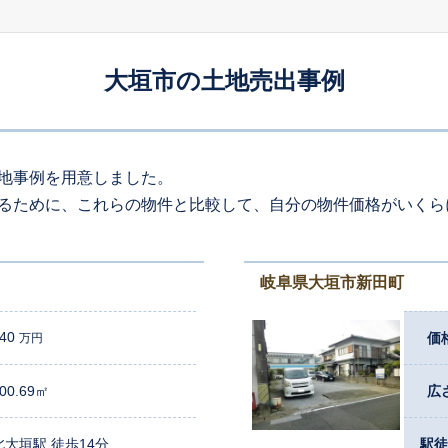
2120
約
㎡
020
万円
2026
7
-
16
年
月
万円
大垣市の土地売出事例
210
約
㎡
50
万円
2026
7
-
9
年
月
万円
210
約
㎡
地事例を用意しました。
るために、これらの物件と比較して、自分の物件価格がいくら
80
万円
2026
7
-
11
年
月
万円
300
約
㎡
岐阜県大垣市新田町
300
万円
2026
7
-
23
年
月
万円
190
約
㎡
40
価
万円
950
万円
00.69㎡
2026
7
-
20
広
年
月
万円
330
約
㎡
北大垣駅 徒歩14分
駅徒