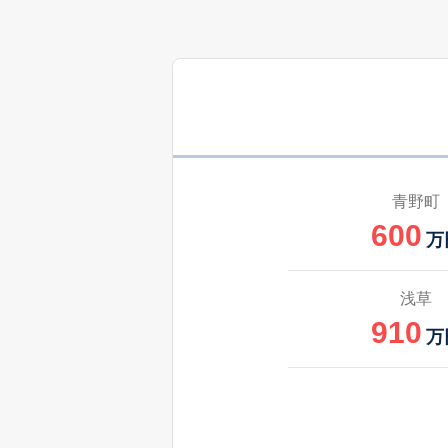
青野町
600
万
浅草
910
万