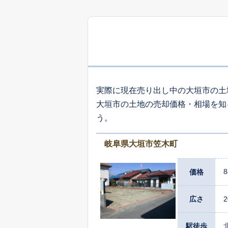
1,
三津屋町
5
墨俣町墨俣
実際に現在売り出し中の大垣市の土
大垣市の土地の売却価格・相場を知
9
う。
荒尾町
岐阜県大垣市笠木町
1,
林町
8
価格
1,
大井
広さ
2
駅徒歩