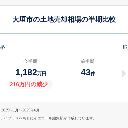
大垣市の土地売却相場の半期比較
価格
取
今半期
前半期
1,182
43
万円
件
216万円の減少↓
2025年1月〜2025年6月
報ライブラリ
をもとにイエウール編集部が作成しています。