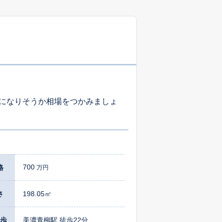
-
-
-
-
-
-
になりそうか相場をつかみましょ
-
-
-
-
-
-
700
格
万円
さ
-
198.05㎡
-
-
歩
美濃青柳駅 徒歩22分