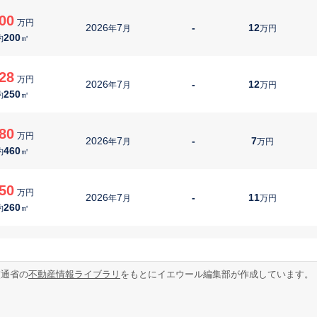
00
万円
2026
7
-
12
年
月
万円
200
約
㎡
28
万円
2026
7
-
12
年
月
万円
250
約
㎡
80
万円
2026
7
-
7
年
月
万円
460
約
㎡
50
万円
2026
7
-
11
年
月
万円
260
約
㎡
050
万円
2026
7
-
11
年
月
万円
330
約
㎡
交通省の
不動産情報ライブラリ
をもとにイエウール編集部が作成しています。
210
万円
2026
7
-
5
年
月
万円