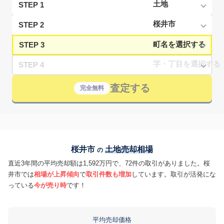
STEP 1
STEP 2
STEP 3
STEP 4
査定する
完全無料
桜井市
土地売却相場
の
直近3年間の平均売却額は1,592万円で、72件の取引がありました。桜
井市では
相場が上昇傾向
で
取引件数も増加
しています。取引が活発にな
っている
今が売り時
です！
平均売却価格