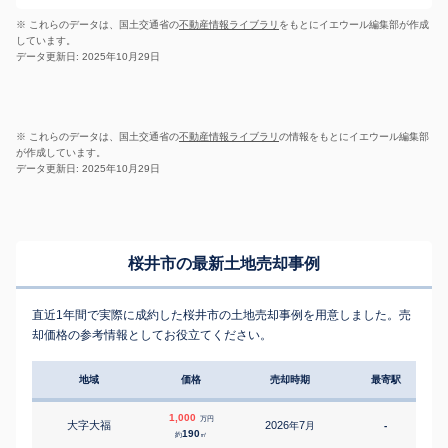
※ これらのデータは、国土交通省の
不動産情報ライブラリ
をもとにイエウール編集部が作成
しています。
データ更新日: 2025年10月29日
※ これらのデータは、国土交通省の
不動産情報ライブラリ
の情報をもとにイエウール編集部
が作成しています。
データ更新日: 2025年10月29日
桜井市の最新土地売却事例
直近1年間で実際に成約した桜井市の土地売却事例を用意しました。売
却価格の参考情報としてお役立てください。
地域
価格
売却時期
最寄駅
1,000
万円
大字大福
2026
7
年
月
-
1
190
約
㎡