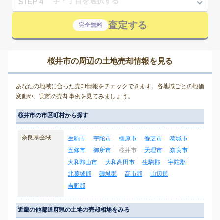
STEP 4
査定する
完全無料
桜井市の周辺の土地売却情報を見る
あなたの地域に合った売却情報をチェックできます。各地域ごとの地価
変動や、実際の売却事例を見てみましょう。
桜井市の市区町村から探す
奈良県全域
生駒市
宇陀市
橿原市
香芝市
葛城市
五條市
御所市
桜井市
天理市
奈良市
大和郡山市
大和高田市
生駒郡
宇陀郡
北葛城郡
磯城郡
高市郡
山辺郡
吉野郡
近畿の他都道府県の土地の売却相場をみる