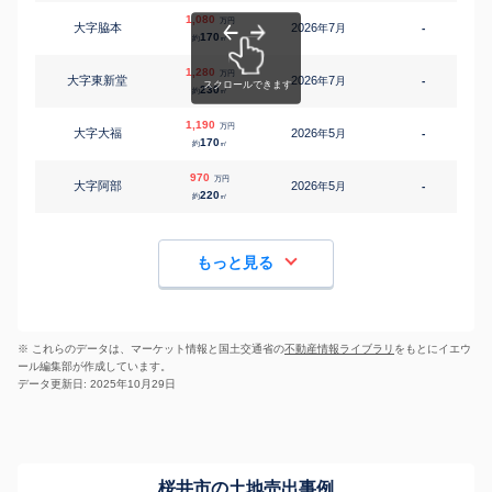
1,080
万円
大字脇本
2026
7
年
月
-
2
170
約
㎡
1,280
万円
大字東新堂
2026
7
年
月
-
1
230
約
㎡
1,190
万円
大字大福
2026
5
年
月
-
2
170
約
㎡
970
万円
大字阿部
2026
5
年
月
-
1
220
約
㎡
もっと見る
※ これらのデータは、マーケット情報と国土交通省の
不動産情報ライブラリ
をもとにイエウ
ール編集部が作成しています。
データ更新日: 2025年10月29日
桜井市の土地売出事例