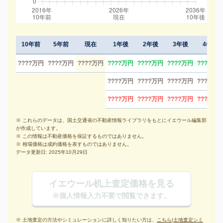
10年前
5年前
現在
1年後
2年後
3年後
4年後
????万円
????万円
????万円
????万円
????万円
????万円
????万円
????万円
????万円
????万円
????万円
????万円
????万円
????万円
????万円
※ これらのデータは、国土交通省の不動産情報ライブラリをもとにイエウール編集部
が作成しています。
※ この情報は不動産価格を保証するものではありません。
※ 相場価格は成約価格を表すものではありません。
データ更新日: 2025年10月29日
イエウール机上査定価格を見る
※個人情報入力不要で閲覧できます。
※ 土地査定の方法やシミュレーションに詳しく知りたい方は、
こちら(土地査定シミ