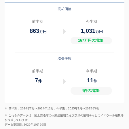
売却価格
前半期
今半期
863
1,031
万円
万円
167万円の増加↑
取引件数
前半期
今半期
7
11
件
件
4件の増加↑
※
前半期：2024年7月〜2024年12月、今半期：2025年1月〜2025年6月
※ これらのデータは、国土交通省の
不動産情報ライブラリ
の情報をもとにイエウール編集部
が作成しています。
データ更新日: 2025年10月29日