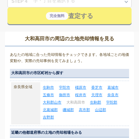
STEP 4
査定する
完全無料
大和高田市の周辺の土地売却情報を見る
あなたの地域に合った売却情報をチェックできます。各地域ごとの地価
変動や、実際の売却事例を見てみましょう。
大和高田市の市区町村から探す
奈良県全域
生駒市
宇陀市
橿原市
香芝市
葛城市
五條市
御所市
桜井市
天理市
奈良市
大和郡山市
大和高田市
生駒郡
宇陀郡
北葛城郡
磯城郡
高市郡
山辺郡
吉野郡
近畿の他都道府県の土地の売却相場をみる