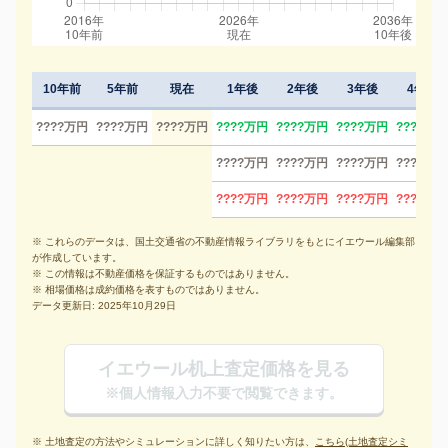
10年前
5年前
現在
1年後
2年後
3年後
4年後
????万円
????万円
????万円
????万円
????万円
????万円
????万円
????万円
????万円
????万円
????万円
????万円
????万円
????万円
????万円
※ これらのデータは、国土交通省の不動産情報ライブラリをもとにイエウール編集部
が作成しています。
※ この情報は不動産価格を保証するものではありません。
※ 相場価格は成約価格を表すものではありません。
データ更新日: 2025年10月29日
イエウール机上査定価格を見る
※個人情報入力不要で閲覧できます。
※ 土地査定の方法やシミュレーションに詳しく知りたい方は、
こちら(土地査定シミ