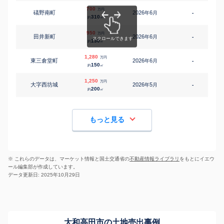
700
万円
礒野南町
2026
6
年
月
-
310
約
㎡
950
万円
田井新町
2026
6
年
月
-
2
130
約
㎡
1,280
万円
東三倉堂町
2026
6
年
月
-
2
150
約
㎡
1,250
万円
大字西坊城
2026
5
年
月
-
2
200
約
㎡
もっと見る
※ これらのデータは、マーケット情報と国土交通省の
不動産情報ライブラリ
をもとにイエウ
ール編集部が作成しています。
データ更新日: 2025年10月29日
大和高田市の土地売出事例