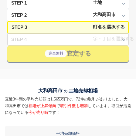
STEP 1
STEP 2
STEP 3
STEP 4
査定する
完全無料
大和高田市
土地売却相場
の
直近3年間の平均売却額は1,565万円で、72件の取引がありました。大
和高田市では
相場が上昇傾向
で
取引件数も増加
しています。取引が活発
になっている
今が売り時
です！
平均売却価格